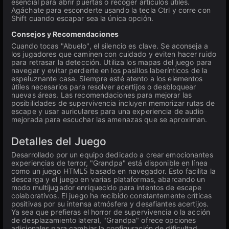
esencial para abrir puertas o recoger artículos útiles.
Agáchate para esconderte usando la tecla Ctrl y corre con
Shift cuando escapar sea la única opción.
Consejos y Recomendaciones
Cuando tocas "Abuelo", el silencio es clave. Se aconseja a
los jugadores que caminen con cuidado y eviten hacer ruido
para retrasar la detección. Utiliza los mapas del juego para
navegar y evitar perderte en los pasillos laberínticos de la
espeluznante casa. Siempre esté atento a los elementos
útiles necesarios para resolver acertijos o desbloquear
nuevas áreas. Las recomendaciones para mejorar las
posibilidades de supervivencia incluyen memorizar rutas de
escape y usar auriculares para una experiencia de audio
mejorada para escuchar las amenazas que se aproximan.
Detalles del Juego
Desarrollado por un equipo dedicado a crear emocionantes
experiencias de terror, "Grandpa" está disponible en línea
como un juego HTML5 basado en navegador. Esto facilita la
descarga y el juego en varias plataformas, abarcando un
modo multijugador enriquecido para intentos de escape
colaborativos. El juego ha recibido constantemente críticas
positivas por su intensa atmósfera y desafiantes acertijos.
Ya sea que prefieras el horror de supervivencia o la acción
de desplazamiento lateral, "Grandpa" ofrece opciones
adicionales para cambiar la configuración de dificultad,