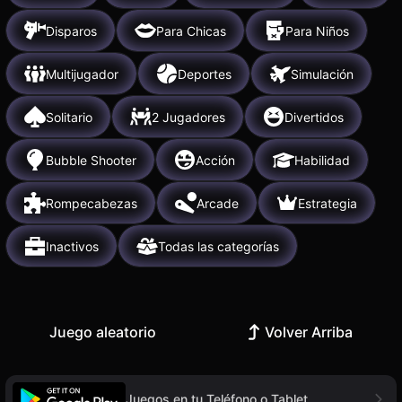
Disparos
Para Chicas
Para Niños
Multijugador
Deportes
Simulación
Solitario
2 Jugadores
Divertidos
Bubble Shooter
Acción
Habilidad
Rompecabezas
Arcade
Estrategia
Inactivos
Todas las categorías
Juego aleatorio
Volver Arriba
Juegos en tu Teléfono o Tablet