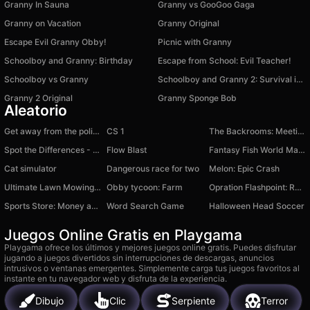
Granny In Sauna
Granny vs GooGoo Gaga
Granny on Vacation
Granny Original
Escape Evil Granny Obby!
Picnic with Granny
Schoolboy and Granny: Birthday
Escape from School: Evil Teacher!
Schoolboy vs Granny
Schoolboy and Granny 2: Survival in the Forest
Granny 2 Original
Granny Sponge Bob
Aleatorio
Get away from the police
CS 1
The Backrooms: Meeting with Shrek Wazowski
Spot the Differences - The Best
Flow Blast
Fantasy Fish World Mahjong
Cat simulator
Dangerous race for two
Melon: Epic Crash
Ultimate Lawn Mowing Simulator: Mower Master
Obby tycoon: Farm
Opration Flashpoint: Red - Blue war
Sports Store: Money and Business Tycoon Simulator
Word Search Game
Halloween Head Soccer
Juegos Online Gratis en Playgama
Playgama ofrece los últimos y mejores juegos online gratis. Puedes disfrutar
jugando a juegos divertidos sin interrupciones de descargas, anuncios
intrusivos o ventanas emergentes. Simplemente carga tus juegos favoritos al
instante en tu navegador web y disfruta de la experiencia.
Dibujo
Clic
Serpiente
Terror