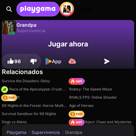
Login
Grandpa
Supervivencia
No
Guardar
¡Guarda el progreso!
Grandpa es un juego de supervivencia gratuito de DarkPlay. Juégalo en línea en Playgama.
Jugar ahora
96
App
Relacionados
Survive the Disasters: Obby
TB World
The Race of the Apocalypse: Crush the Zombies!
Robby: The Speed Maze
Trap Craft
RIVALS FPS: Online Shooter
99 Nights in the Forest. Horror Multiplayer
Age of Heroes
Survival Sandbox for 99 Nights
Hedgies
Dogs vs Aliens
Hidden Object: Clues and Mysteries
Playgama
/
Supervivencia
/
Grandpa