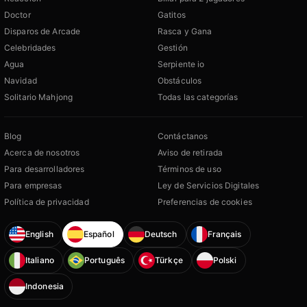
Doctor
Gatitos
Disparos de Arcade
Rasca y Gana
Celebridades
Gestión
Agua
Serpiente io
Navidad
Obstáculos
Solitario Mahjong
Todas las categorías
Blog
Contáctanos
Acerca de nosotros
Aviso de retirada
Para desarrolladores
Términos de uso
Para empresas
Ley de Servicios Digitales
Política de privacidad
Preferencias de cookies
English
Español
Deutsch
Français
Italiano
Português
Türkçe
Polski
Indonesia