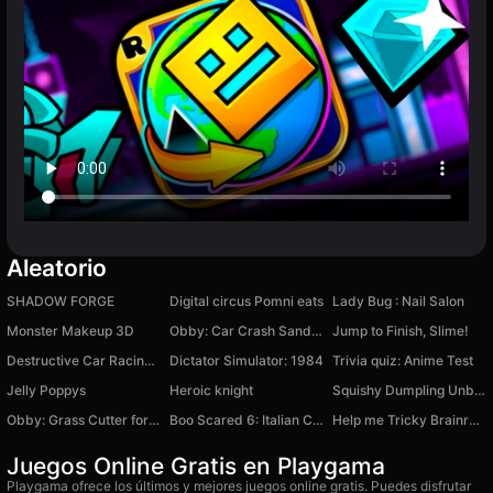
Aleatorio
SHADOW FORGE
Digital circus Pomni eats
Lady Bug : Nail Salon
Monster Makeup 3D
Obby: Car Crash Sandbox
Jump to Finish, Slime!
Destructive Car Racing Slope
Dictator Simulator: 1984
Trivia quiz: Anime Test
Jelly Poppys
Heroic knight
Squishy Dumpling Unboxing
Obby: Grass Cutter for seeking Brainrots
Boo Scared 6: Italian Circus
Help me Tricky Brainrot Animals Italian Story
Juegos Online Gratis en Playgama
Playgama ofrece los últimos y mejores juegos online gratis. Puedes disfrutar