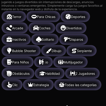
jugando a juegos divertidos sin interrupciones de descargas, anuncios
intrusivos o ventanas emergentes. Simplemente carga tus juegos favoritos al
instante en tu navegador web y disfruta de la experiencia.
Terror
Para Chicas
Deportes
Arcade
Coches
Divertidos
Inactivos
Solitario
Disparos
Bubble Shooter
Dibujo
Serpiente
Para Niños
.io
Multijugador
Obstáculos
Habilidad
2 Jugadores
Clic
Estrategia
Todas las categorías