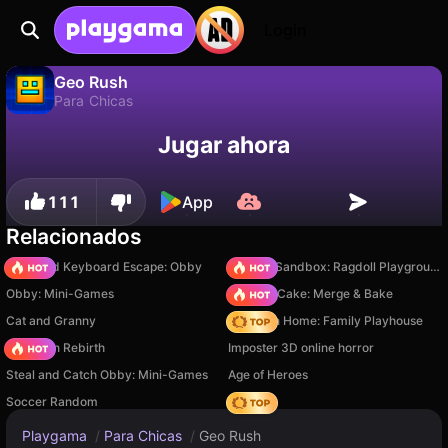
Login
Geo Rush
Para Chicas
No
Guardar
¡Guarda el progreso!
Geo Rush es un juego de para chicas gratuito de Goldman Co.. Juégalo en línea en Playgama.
Jugar ahora
111
App
Relacionados
+1 Speed Keyboard Escape: Obby
Sprunki Sandbox: Ragdoll Playground Mode
Obby: Mini-Games
Piece of Cake: Merge & Bake
Cat and Granny
My Town Home: Family Playhouse
Stickman Rebirth
Imposter 3D online horror
Steal and Catch Obby: Mini-Games
Age of Heroes
Soccer Random
Hedgies
Playgama
/
Para Chicas
/
Geo Rush