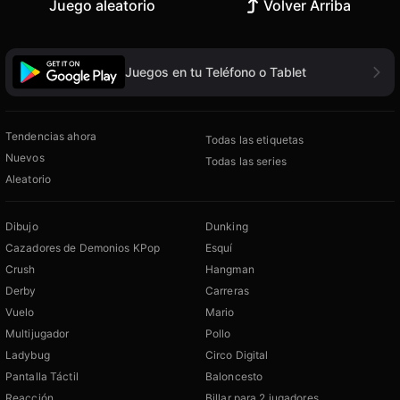
Juego aleatorio
Volver Arriba
Juegos en tu Teléfono o Tablet
Tendencias ahora
Todas las etiquetas
Nuevos
Todas las series
Aleatorio
Dibujo
Dunking
Cazadores de Demonios KPop
Esquí
Crush
Hangman
Derby
Carreras
Vuelo
Mario
Multijugador
Pollo
Ladybug
Circo Digital
Pantalla Táctil
Baloncesto
Reacción
Billar para 2 jugadores