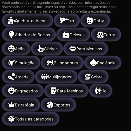
Você pode se divertir jogando jogos divertidos sem interrupções de
downloads, anúncios intrusivos ou pop-ups. Basta carregar seus jogos
favoritos diretamente no seu navegador e aproveitar a experiência.
Quebra-cabeças
Tiro
Obby
Atirador de Bolhas
Ociosos
Terror
Ação
Clicker
Para Meninas
Simulação
2 Jogadores
Paciência
Arcade
Multijogador
Cobra
Engraçados
Para Meninos
.io
Estratégia
Esportes
Todas as categorias