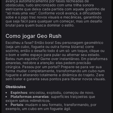
avança automaticamente por fases recheadas de
obstáculos, tudo sincronizado com uma trilha sonora
eletrizante que deixa cada partida com aquele gostinho de
"só mais uma vez". Conforme você avança, a dificuldade
sobe e o jogo traz novos visuais e mecânicas, garantindo
que seja fácil para qualquer um começar, mas um desafio
brutal para quem busca dominar o estilo.
Como jogar Geo Rush
Escolheu a fase? Então bora! Seu personagem geométrico
(seja um cubo, foguete ou outra forma bizarra) corre
sozinho, então o desafio todo é um só: um toque, clique ou
o bom e velho espaço para pular ou alternar seu estado.
Bateu num espinho? Game over instantâneo. Em plataformas
amarelas, redobre a atenção: elas pedem precisão
cirúrgica. Passou por um portal? Prepare-se para ver sua
forma mudar completamente, transformando um cubo num
foguete e alterando totalmente a dinâmica do trajeto. Zere
sem bater e garanta seus pontos para liberar novos visuais.
Obstáculos
Espinhos
: encostou, explodiu, começou de novo.
Plataformas amarelas
: superfícies traiçoeiras que
exigem saltos milimétricos.
Portais
: mudam o seu formato, transformando, por
exemplo, um cubo em um foguete ágil.