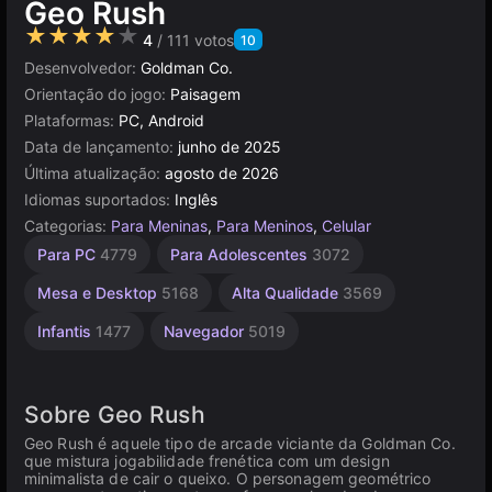
Geo Rush
★★★★★
4
/ 111 votos
10
Desenvolvedor:
Goldman Co.
Orientação do jogo:
Paisagem
Plataformas:
PC, Android
Data de lançamento:
junho de 2025
Última atualização:
agosto de 2026
Idiomas suportados:
Inglês
Categorias:
Para Meninas
,
Para Meninos
,
Celular
Unity
Para PC
4779
Para Adolescentes
3072
online
3172
Mesa e Desktop
5168
Alta Qualidade
3569
Infantis
1477
Navegador
5019
Sobre Geo Rush
Geo Rush é aquele tipo de arcade viciante da Goldman Co.
que mistura jogabilidade frenética com um design
minimalista de cair o queixo. O personagem geométrico