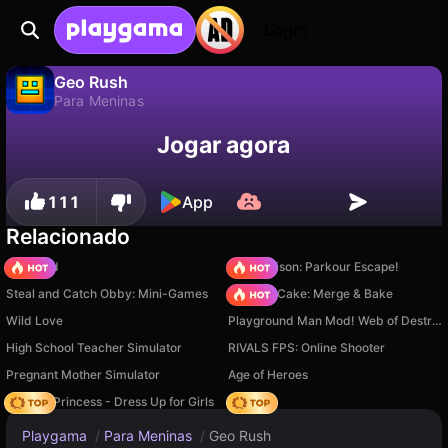
Login
Geo Rush
Para Meninas
Não
Salvar
Salve o progresso!
Geo Rush é um jogo de para meninas gratuito de Goldman Co.. Jogue online na Playgama.
Jogar agora
111
App
Relacionado
TB World
Barry Prison: Parkour Escape!
Steal and Catch Obby: Mini-Games
Piece of Cake: Merge & Bake
Wild Love
Playground Man Mod! Web of Destruction!
High School Teacher Simulator
RIVALS FPS: Online Shooter
Pregnant Mother Simulator
Age of Heroes
Fashion Princess - Dress Up for Girls
Hedgies
Playgama
/
Para Meninas
/
Geo Rush