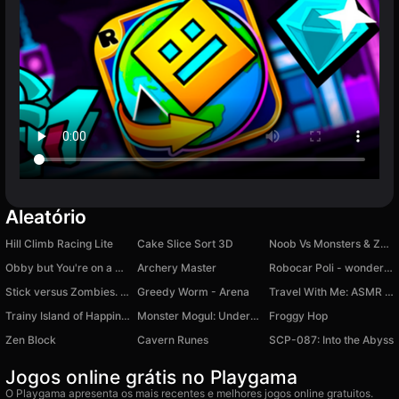
Aleatório
Hill Climb Racing Lite
Cake Slice Sort 3D
Noob Vs Monsters & Zombies
Obby but You're on a Pogo
Archery Master
Robocar Poli - wonder puzzle
Stick versus Zombies. Survival.
Greedy Worm - Arena
Travel With Me: ASMR Edition
Trainy Island of Happiness
Monster Mogul: Underground Factory Tycoon
Froggy Hop
Zen Block
Cavern Runes
SCP-087: Into the Abyss
Jogos online grátis no Playgama
O Playgama apresenta os mais recentes e melhores jogos online gratuitos.