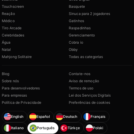
Touchscreen
Basquete
Reação
Sinuca para 2 jogadores
Médico
Gatinhos
Tiro Arcade
Raspadinhas
Celebridades
Gerenciamento
Água
Cobra io
Natal
Obby
Mahjong Solitaire
Todas as categorias
Blog
Contate-nos
Sobre nós
Aviso de remoção
Para desenvolvedores
Termos de uso
Para empresas
Lei dos Serviços Digitais
Política de Privacidade
Preferências de cookies
English
Español
Deutsch
Français
Italiano
Português
Türkçe
Polski