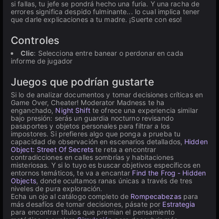
si fallas, tu jefe se pondrá hecho una furia. Y una racha de
errores significa despido fulminante... lo cual implica tener
que darle explicaciones a tu madre. ¡Suerte con eso!
Controles
Clic
: Selecciona entre banear o perdonar en cada
informe de jugador
Juegos que podrían gustarte
Si lo de analizar documentos y tomar decisiones críticas en
Game Over, Cheater! Moderator Madness te ha
enganchado,
Night Shift
te ofrece una experiencia similar
bajo presión: serás un guardia nocturno revisando
pasaportes y objetos personales para filtrar a los
impostores. Si prefieres algo que ponga a prueba tu
capacidad de observación en escenarios detallados,
Hidden
Object: Street Of Secrets
te reta a encontrar
contradicciones en calles sombrías y habitaciones
misteriosas. Y si lo tuyo es buscar objetivos específicos en
entornos temáticos, te va a encantar
Find the Frog - Hidden
Objects
, donde ocultamos ranas únicas a través de tres
niveles de pura exploración.
Echa un ojo al catálogo completo de
Rompecabezas
para
más desafíos de tomar decisiones, pásate por
Estrategia
para encontrar títulos que premian el pensamiento