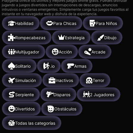
Playgama ofrece los últimos y mejores juegos online gratis. Puedes disfrutar
jugando a juegos divertidos sin interrupciones de descargas, anuncios
intrusivos o ventanas emergentes. Simplemente carga tus juegos favoritos al
instante en tu navegador web y disfruta de la experiencia.
Habilidad
Para Chicas
Para Niños
Rompecabezas
Estrategia
Dibujo
Multijugador
Acción
Arcade
Solitario
.io
Armas
Simulación
Inactivos
Terror
Serpiente
Disparos
2 Jugadores
Divertidos
Obstáculos
Todas las categorías