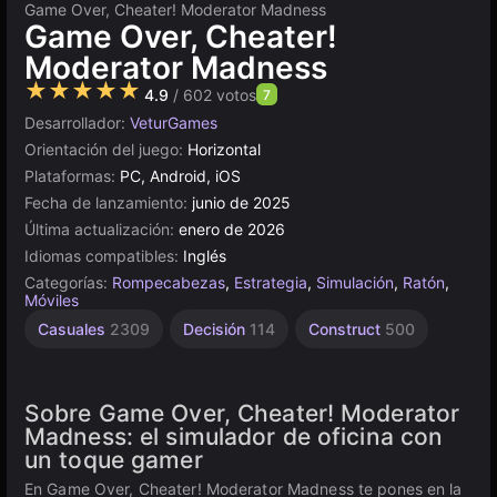
Game Over, Cheater! Moderator Madness
Game Over, Cheater!
Moderator Madness
★★★★★
4.9
/ 602 votos
7
Desarrollador:
VeturGames
Orientación del juego:
Horizontal
Plataformas:
PC, Android, iOS
Fecha de lanzamiento:
junio de 2025
Última actualización:
enero de 2026
Idiomas compatibles:
Inglés
Categorías:
Rompecabezas
,
Estrategia
,
Simulación
,
Ratón
,
Móviles
Casuales
2309
Decisión
114
Construct
500
Sobre Game Over, Cheater! Moderator
Madness: el simulador de oficina con
un toque gamer
En Game Over, Cheater! Moderator Madness te pones en la