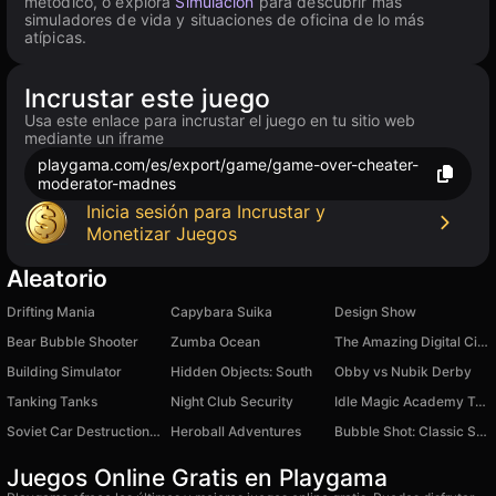
metódico, o explora
Simulación
para descubrir más
simuladores de vida y situaciones de oficina de lo más
atípicas.
Incrustar este juego
Usa este enlace para incrustar el juego en tu sitio web
mediante un iframe
playgama.com/es/export/game/game-over-cheater-
moderator-madnes
Inicia sesión para Incrustar y
Monetizar Juegos
Aleatorio
Drifting Mania
Capybara Suika
Design Show
Bear Bubble Shooter
Zumba Ocean
The Amazing Digital Circus: Escape
Building Simulator
Hidden Objects: South
Obby vs Nubik Derby
Tanking Tanks
Night Club Security
Idle Magic Academy Tycoon
Soviet Car Destruction Sandbox
Heroball Adventures
Bubble Shot: Classic Shooter
Juegos Online Gratis en Playgama