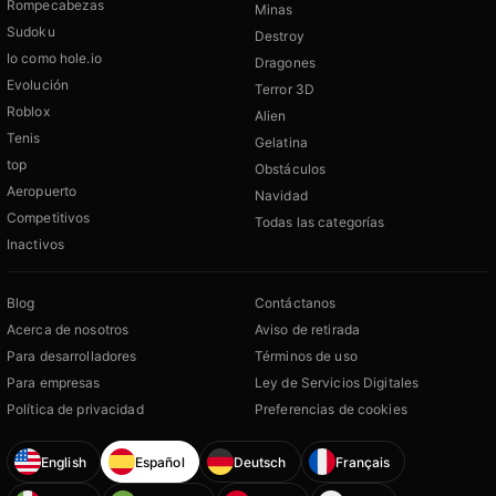
Rompecabezas
Minas
Sudoku
Destroy
Io como hole.io
Dragones
Evolución
Terror 3D
Roblox
Alien
Tenis
Gelatina
top
Obstáculos
Aeropuerto
Navidad
Competitivos
Todas las categorías
Inactivos
Blog
Contáctanos
Acerca de nosotros
Aviso de retirada
Para desarrolladores
Términos de uso
Para empresas
Ley de Servicios Digitales
Política de privacidad
Preferencias de cookies
English
Español
Deutsch
Français