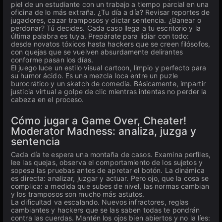
piel de un estudiante con un trabajo a tiempo parcial en una
oficina de lo más extraña. ¿Tu día a día? Revisar reportes de
jugadores, cazar tramposos y dictar sentencia. ¿Banear o
perdonar? Tú decides. Cada caso llega a tu escritorio y la
última palabra es tuya. Prepárate para lidiar con todo:
desde novatos tóxicos hasta hackers que se creen filósofos,
con quejas que se vuelven absurdamente delirantes
conforme pasan los días.
El juego luce un estilo visual cartoon, limpio y perfecto para
su humor ácido. Es una mezcla loca entre un puzle
burocrático y un sketch de comedia. Básicamente, impartir
justicia virtual a golpe de clic mientras intentas no perder la
cabeza en el proceso.
Cómo jugar a Game Over, Cheater!
Moderator Madness: analiza, juzga y
sentencia
Cada día te espera una montaña de casos. Examina perfiles,
lee las quejas, observa el comportamiento de los sujetos y
sopesa las pruebas antes de apretar el botón. La dinámica
es directa: analizar, juzgar y actuar. Pero ojo, que la cosa se
complica: a medida que subes de nivel, las normas cambian
y los tramposos son mucho más astutos.
La dificultad va escalando. Nuevos infractores, reglas
cambiantes y hackers que se las saben todas te pondrán
contra las cuerdas. Mantén los ojos bien abiertos y no la líes: