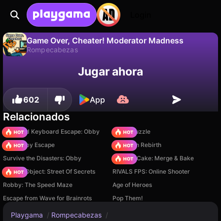
Login
Game Over, Cheater! Moderator Madness
Rompecabezas
No
Guardar
¡Guarda el progreso!
Game Over, Cheater! Moderator Madness es un juego de rompecabezas gratuito de VeturGames. Juégalo en línea en Playgama.
Jugar ahora
602
App
Relacionados
+1 Speed Keyboard Escape: Obby
Arrow Puzzle
Your Obby Escape
Stickman Rebirth
Survive the Disasters: Obby
Piece of Cake: Merge & Bake
Hidden Object: Street Of Secrets
RIVALS FPS: Online Shooter
Robby: The Speed Maze
Age of Heroes
Escape from Wave for Brainrots
Pop Them!
Playgama
/
Rompecabezas
/