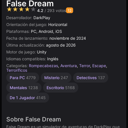
False Dream
★★★★★
4.2
/ 293 votos
12
Desarrollador:
DarkPlay
Orientación del juego:
Horizontal
Plataformas:
PC, Android, iOS
Fecha de lanzamiento:
noviembre de 2024
Última actualización:
agosto de 2026
Motor de juego:
Unity
Idiomas compatibles:
Inglés
Categorías:
Rompecabezas
,
Aventura
,
Terror
,
Escape
,
Terroríficos
Indie
Miedo
Rusos
Browser
Unity
Alta
Para PC
4779
Misterio
247
Detectives
137
Calidad
1217
1796
en
5019
94
línea
3569
Mentales
1238
Escritorio
5168
3172
De 1 Jugador
4145
Sobre False Dream
False Dream es un simulador de aventuras de DarkPlay que