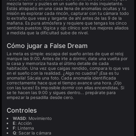
mezcla terror y puzles en un sueño de lo más inquietante.
Estás atrapado en una casa llena de anomalías ocultas y tu
misión es explorar cada rincón, capturar con tu cámara todo
lo extraño que veas y largarte de ahí antes de las 9 de la
mañana. Es pura atmósfera y requiere que tengas los cinco
sentidos puestos: lógica y ojo clínico son tus mejores aliados
a medida que la dificultad sube de nivel.
Cómo jugar a False Dream
La meta es simple: escapa del sueño antes de que el reloj
marque las 9:00. Antes de irte a dormir, date una vuelta por
la casa y memoriza hasta el último detalle de cada
habitación. Una vez que caigas rendido, compara lo que ves
en el sueño con la realidad. ¿Algo no cuadra? ¡Esa es tu
anomalía! Sácala una foto. Cada anomalía identificada
correctamente hace que el tiempo avance una hora. ¡Ojo
con las luces! Es imposible dormir con ellas encendidas. Si
se te hacen las 9:00 y sigues dentro... prepárate para
empezar la pesadilla desde cero.
Controles
WASD
: Movimiento
E
: Acción
F
: Linterna
Q
: Sacar la cámara