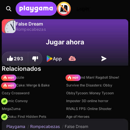
Login
False Dream
Rompecabezas
No
Guardar
¡Guarda el progreso!
False Dream es un juego de rompecabezas gratuito de DarkPlay. Juégalo en línea en Playgama.
Jugar ahora
293
App
Relacionados
Arrow Puzzle
Playground Man! Ragdoll Show!
Piece of Cake: Merge & Bake
Survive the Disasters: Obby
Cozy Crossword
ObbyTycoon: Money Tycoon
Cosmic Convoy
Imposter 3D online horror
MegaZuma
RIVALS FPS: Online Shooter
PetDoku: Find Hidden Pets
Age of Heroes
Playgama
/
Rompecabezas
/
False Dream