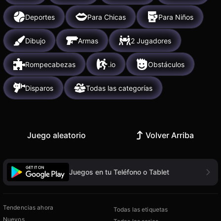
Deportes
Para Chicas
Para Niños
Dibujo
Armas
2 Jugadores
Rompecabezas
.io
Obstáculos
Disparos
Todas las categorías
Juego aleatorio
Volver Arriba
Juegos en tu Teléfono o Tablet
Tendencias ahora
Todas las etiquetas
Nuevos