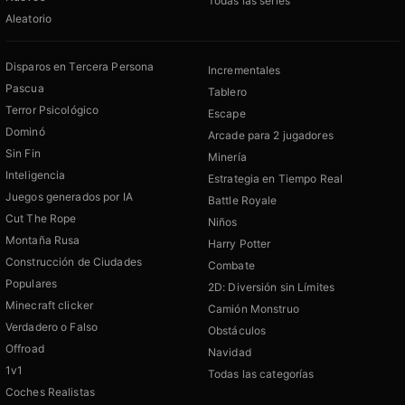
Todas las series
Aleatorio
Disparos en Tercera Persona
Incrementales
Pascua
Tablero
Terror Psicológico
Escape
Dominó
Arcade para 2 jugadores
Sin Fin
Minería
Inteligencia
Estrategia en Tiempo Real
Juegos generados por IA
Battle Royale
Cut The Rope
Niños
Montaña Rusa
Harry Potter
Construcción de Ciudades
Combate
Populares
2D: Diversión sin Límites
Minecraft clicker
Camión Monstruo
Verdadero o Falso
Obstáculos
Offroad
Navidad
1v1
Todas las categorías
Coches Realistas