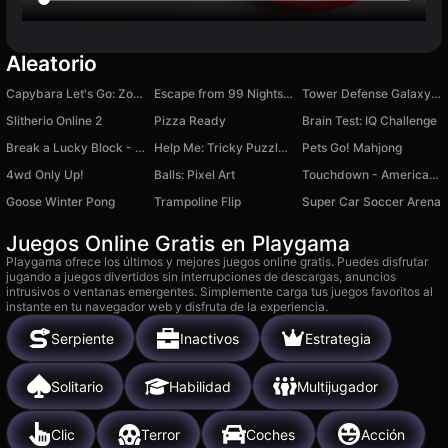
Aleatorio
Capybara Let's Go: Zombie Rush
Escape from 99 Nights in the Forest: Obby
Tower Defense Galaxy Legend
Slitherio Online 2
Pizza Ready
Brain Test: IQ Challenge
Break a Lucky Block - Get Brainrot!
Help Me: Tricky Puzzle Games
Pets Go! Mahjong
4wd Only Up!
Balls: Pixel Art
Touchdown - American Football Rugby
Goose Winter Pong
Trampoline Flip
Super Car Soccer Arena
Juegos Online Gratis en Playgama
Playgama ofrece los últimos y mejores juegos online gratis. Puedes disfrutar
jugando a juegos divertidos sin interrupciones de descargas, anuncios
intrusivos o ventanas emergentes. Simplemente carga tus juegos favoritos al
instante en tu navegador web y disfruta de la experiencia.
Serpiente
Inactivos
Estrategia
Solitario
Habilidad
Multijugador
Clic
Terror
Coches
Acción