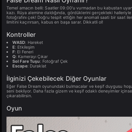
False Dream Nasıl Oynanır?
Temel amacın belli: Saatler 09:00'u vurmadan bu kabustan uyan
kazı. Rüya alemine daldığında, gördüklerini gerçekteki halleriyl
fotoğrafını çek! Doğru tespit ettiğin her anomali saati bir saat i
limitini kaçırırsan, kabus en başa sarar. Dikkatli ol!
Kontroller
WASD
: Hareket
E
: Etkileşim
F
: El Feneri
Q
: Kamerayı Çıkar
Sol Fare Tuşu
: Fotoğraf Çek
Escape
: Duraklat
İlginizi Çekebilecek Diğer Oyunlar
Eğer False Dream oyunundaki bulmacalar ve keşif duygusu hoşu
seni bekliyor. Daha fazla gizem ve keşif odaklı deneyimler içins
çıkarabilirsin.
Oyun