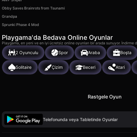
Obby Saves Brainrots from Tsunami
Grandpa
Sprunki Phase 4 Mod
Playgama'da Bedava Online Oyunlar
Playgama, en yeni ve en iyi ücretsiz online oyunları bir arada sunuyor. İndirme de
2 Oyunculu
Spor
Araba
Boşta
Solitaire
Çizim
Beceri
Atari
Rastgele Oyun
Telefonunda veya Tabletinde Oyunlar