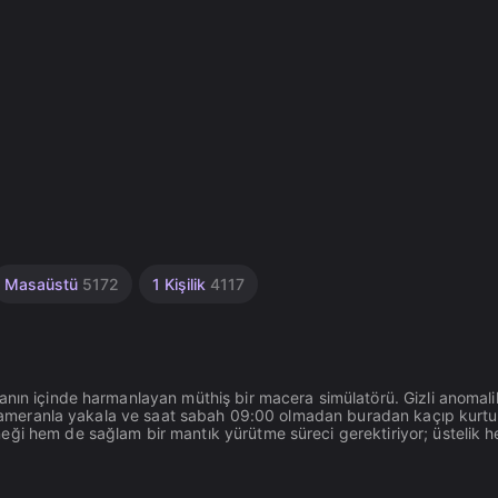
Masaüstü
5172
1 Kişilik
4117
anın içinde harmanlayan müthiş bir macera simülatörü. Gizli anomalil
rı kameranla yakala ve saat sabah 09:00 olmadan buradan kaçıp kurtu
ği hem de sağlam bir mantık yürütme süreci gerektiriyor; üstelik h