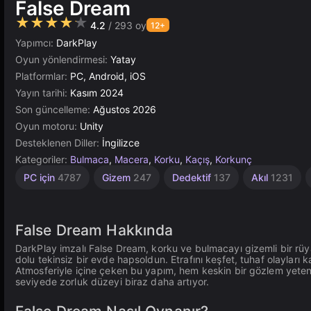
False Dream
★★★★★
4.2
/ 293 oy
12+
Yapımcı:
DarkPlay
Oyun yönlendirmesi:
Yatay
Platformlar:
PC, Android, iOS
Yayın tarihi:
Kasım 2024
Son güncelleme:
Ağustos 2026
Oyun motoru:
Unity
Desteklenen Diller:
İngilizce
Kategoriler:
Bulmaca
,
Macera
,
Korku
,
Kaçış
,
Korkunç
Bağımsız
Yüksek
Tarayıcı
Rus
Atlama
Unity
PC için
4787
Gizem
247
Dedektif
137
Akıl
1231
Korkutma
1801
Çevrimiçi
Kaliteli
5027
1220
3572
3177
96
False Dream Hakkında
DarkPlay imzalı False Dream, korku ve bulmacayı gizemli bir rüy
dolu tekinsiz bir evde hapsoldun. Etrafını keşfet, tuhaf olayla
Atmosferiyle içine çeken bu yapım, hem keskin bir gözlem yetene
seviyede zorluk düzeyi biraz daha artıyor.