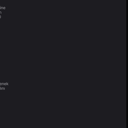
ine
n
0
çenek
ını