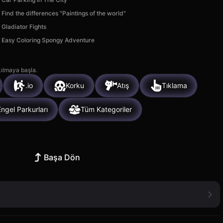
Find the differences "Paintings of the world"
Gladiator Fights
Easy Coloring Spongy Adventure
kılmaya başla.
.io
Korku
Atış
Tıklama
Engel Parkurları
Tüm Kategoriler
Başa Dön