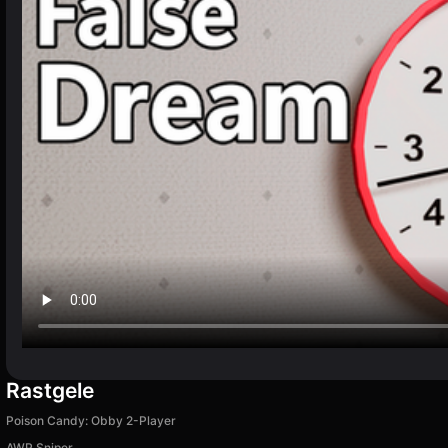
Rastgele
Poison Candy: Obby 2-Player
AWP Sniper