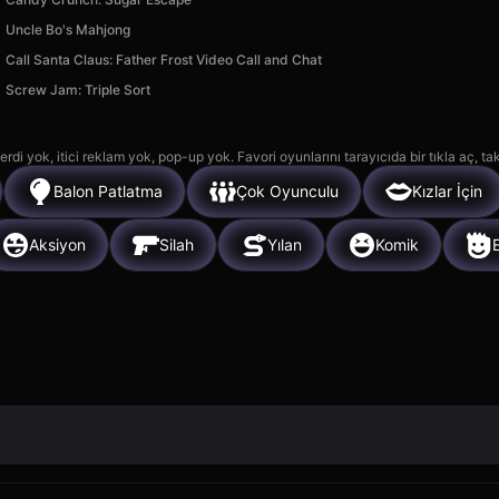
Uncle Bo's Mahjong
Call Santa Claus: Father Frost Video Call and Chat
Screw Jam: Triple Sort
rdi yok, itici reklam yok, pop-up yok. Favori oyunlarını tarayıcıda bir tıkla aç, ta
Balon Patlatma
Çok Oyunculu
Kızlar İçin
Aksiyon
Silah
Yılan
Komik