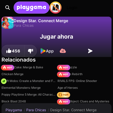
Login
Design Star. Connect Merge
Para Chicas
No
Guardar
¡Guarda el progreso!
Design Star. Connect Merge es un juego de para chicas gratuito de foranj. Juégalo en línea en Playgama.
Jugar ahora
456
App
Relacionados
Piece of Cake: Merge & Bake
Arrow Puzzle
Chicken Merge
Stickman Rebirth
Craft Mobs: Create a Monster and Fight!
RIVALS FPS: Online Shooter
Elemental Monsters: Merge
Age of Heroes
Poppy Playtime 5 Merge: All Characters
Hedgies
Block Blast 2048
Hidden Object: Clues and Mysteries
Playgama
/
Para Chicas
/
Design Star. Connect Merge