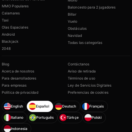
Mono
MMO Populares
Baloncesto para 2 jugadores
Calamares
Billar
Taxi
Vuelo
Olas Espaciales
Obstáculos
Android
Navidad
Blackjack
Todas las categorías
2048
Blog
Contáctanos
Acerca de nosotros
Aviso de retirada
Para desarrolladores
Términos de uso
Para empresas
Ley de Servicios Digitales
Política de privacidad
Preferencias de cookies
English
Español
Deutsch
Français
Italiano
Português
Türkçe
Polski
Indonesia