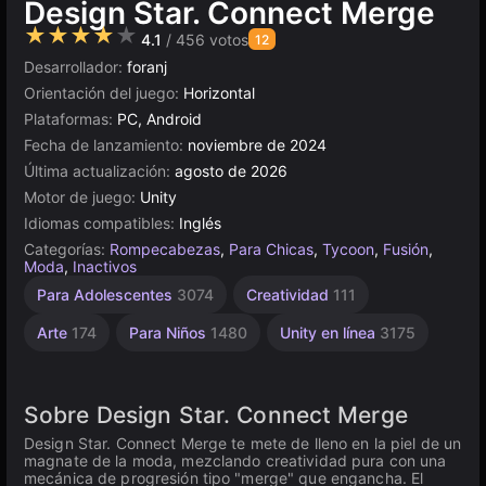
Design Star. Connect Merge
★★★★★
4.1
/ 456 votos
12
Desarrollador:
foranj
Orientación del juego:
Horizontal
Plataformas:
PC, Android
Fecha de lanzamiento:
noviembre de 2024
Última actualización:
agosto de 2026
Motor de juego:
Unity
Idiomas compatibles:
Inglés
Categorías:
Rompecabezas
,
Para Chicas
,
Tycoon
,
Fusión
,
Moda
,
Inactivos
Para Adolescentes
3074
Creatividad
111
Arte
174
Para Niños
1480
Unity en línea
3175
Sobre Design Star. Connect Merge
Design Star. Connect Merge te mete de lleno en la piel de un
magnate de la moda, mezclando creatividad pura con una
mecánica de progresión tipo "merge" que engancha. El