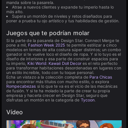
manda sobre la pasarela.
Atrae a nuevos clientes y expande tu imperio hasta lo
más alto.
Supera un montón de niveles y retos diseñados para
poner a prueba tu ojo artístico y tus habilidades de gestión.
Juegos que te podrían molar
Si la parte de la pasarela de Design Star. Connect Merge te
pone a mil,
Fashion Week 2025
te permite estilizar a cinco
modelos en temas de alta costura súper distintos; un combo
ganador si te vuelve loco el diseño de ropa. Y si lo tuyo es el
diseño de interiores y esa parte de construir espacios para
tu imperio,
Kiki World: Kawaii Doll Decor
es el reto perfecto
para transformar habitaciones desordenadas en lugares con
un estilo increíble, todo con tu toque personal.
Echa un vistazo a la colección completa de
Para Chicas
para encontrar más títulos con mucho estilo, o explora
Rompecabezas
si lo que te va es el vicio de las mecánicas
de fusión. Y si te ha molado la parte de crear tu propia
empresa y hacerla crecer en Design Star, seguro que
disfrutas un montón en la categoría de
Tycoon
.
Vídeo