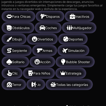
jugando a juegos divertidos sin interrupciones de descargas, anuncios
intrusivos o ventanas emergentes. Simplemente carga tus juegos favoritos al
instante en tu navegador web y disfruta de la experiencia.
Para Chicas
Disparos
Inactivos
Obstáculos
Coches
Multijugador
Dibujo
Divertidos
Deportes
Serpiente
Armas
Simulación
Solitario
Acción
Bubble Shooter
Clic
Para Niños
Estrategia
Terror
.io
Todas las categorías