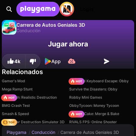
Login
Carrera de Autos Geniales 3D
Conducción
No
Guardar
¡Guarda el progreso!
Jugar ahora
Carrera de Autos Geniales 3D es un juego de conducción gratuito de C Games. Juégalo en línea en Playgama.
4k
App
Relacionados
Gamer's Mod
+1 Speed Keyboard Escape: Obby
Mega Ramp Stunt
Survive the Disasters: Obby
Car Crush: Realistic Destruction
Robby Mini Games
BMG Crash Test
ObbyTycoon: Money Tycoon
Smash & Speed
Piece of Cake: Merge & Bake
Online Car Destruction Simulator 3D
RIVALS FPS: Online Shooter
Playgama
/
Conducción
/
Carrera de Autos Geniales 3D