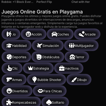
Robbie: +1 Block Every Second
Perfect Flip
Chat with Her
Juegos Online Gratis en Playgama
Playgama ofrece los últimos y mejores juegos online gratis. Puedes disfrutar
jugando a juegos divertidos sin interrupciones de descargas, anuncios
intrusivos o ventanas emergentes. Simplemente carga tus juegos favoritos al
instante en tu navegador web y disfruta de la experiencia.
.io
Acción
Coches
Arcade
Habilidad
Simulación
Multijugador
Deportes
Obstáculos
Terror
Clic
Estrategia
Inactivos
Armas
Bubble Shooter
Dibujo
Divertidos
Para Chicas
Rompecabezas
Solitario