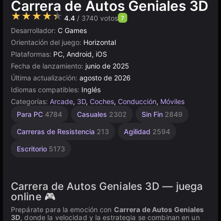
Carrera de Autos Geniales 3D
★★★★★
4.4
/ 3740 votos
7
Desarrollador:
C Games
Orientación del juego:
Horizontal
Plataformas:
PC, Android, iOS
Fecha de lanzamiento:
junio de 2025
Última actualización:
agosto de 2026
Idiomas compatibles:
Inglés
Categorías:
Arcade
,
3D
,
Coches
,
Conducción
,
Móviles
Indie
Rusos
Browser
Unity
Alta
Para PC
4784
Casuales
2302
Sin Fin
2849
1219
Calidad
1798
en
5025
línea
3571
Carreras de Resistencia
213
Agilidad
2594
3175
Escritorio
5173
Carrera de Autos Geniales 3D — juega
online 🎮
Prepárate para la emoción con
Carrera de Autos Geniales
3D
, donde la velocidad y la estrategia se combinan en un