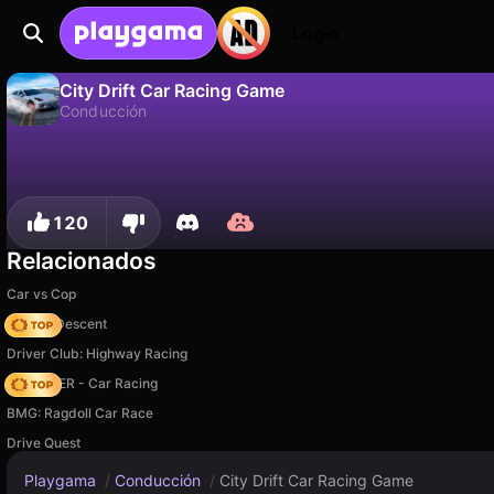
Login
City Drift Car Racing Game
Conducción
No
Guardar
¡Guarda el progreso!
City Drift Car Racing Game es un juego de conducción gratuito de FINGERNIC. Juégalo en línea en Playgama.
120
Relacionados
Car vs Cop
Deadly Descent
Driver Club: Highway Racing
MR RACER - Car Racing
BMG: Ragdoll Car Race
Drive Quest
Playgama
/
Conducción
/
City Drift Car Racing Game