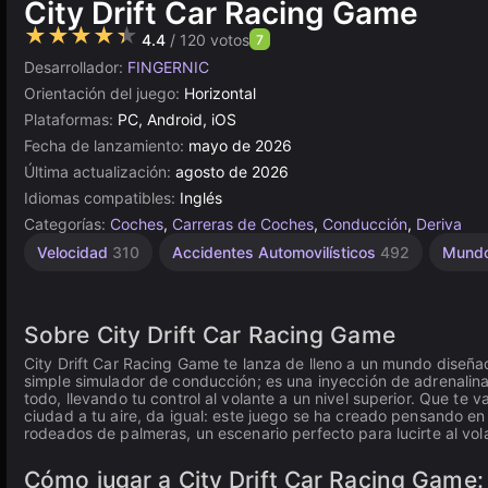
City Drift Car Racing Game
★★★★★
4.4
/ 120 votos
7
Desarrollador:
FINGERNIC
Orientación del juego:
Horizontal
Plataformas:
PC, Android, iOS
Fecha de lanzamiento:
mayo de 2026
Última actualización:
agosto de 2026
Idiomas compatibles:
Inglés
Categorías:
Coches
,
Carreras de Coches
,
Conducción
,
Deriva
Velocidad
310
Accidentes Automovilísticos
492
Mundo
Sobre City Drift Car Racing Game
City Drift Car Racing Game te lanza de lleno a un mundo diseñ
simple simulador de conducción; es una inyección de adrenalina 
todo, llevando tu control al volante a un nivel superior. Que te v
ciudad a tu aire, da igual: este juego se ha creado pensando en
rodeados de palmeras, un escenario perfecto para lucirte al vol
Cómo jugar a City Drift Car Racing Game