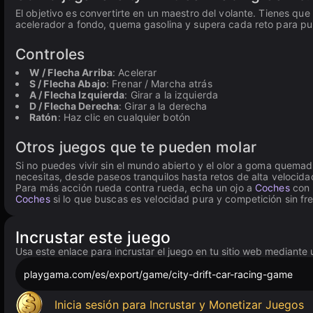
El objetivo es convertirte en un maestro del volante. Tienes que do
acelerador a fondo, quema gasolina y supera cada reto para puli
Controles
W / Flecha Arriba
: Acelerar
S / Flecha Abajo
: Frenar / Marcha atrás
A / Flecha Izquierda
: Girar a la izquierda
D / Flecha Derecha
: Girar a la derecha
Ratón
: Haz clic en cualquier botón
Otros juegos que te pueden molar
Si no puedes vivir sin el mundo abierto y el olor a goma quema
necesitas, desde paseos tranquilos hasta retos de alta velocidad
Para más acción rueda contra rueda, echa un ojo a
Coches
con 
Coches
si lo que buscas es velocidad pura y competición sin fr
Incrustar este juego
Usa este enlace para incrustar el juego en tu sitio web mediante 
playgama.com/es/export/game/city-drift-car-racing-game
Inicia sesión para Incrustar y Monetizar Juegos