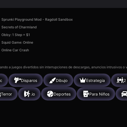
Sprunki Playground Mod - Ragdoll Sandbox
Secrets of Charmland
Obby: 1 Step = $1
Squid Game: Online
Online Car Crash
gando a juegos divertidos sin interrupciones de descargas, anuncios intrusivos o
ic
Disparos
Dibujo
Estrategia
2
Terror
.io
Deportes
Para Niños