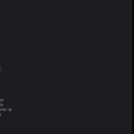
un
lo
rrer la
s