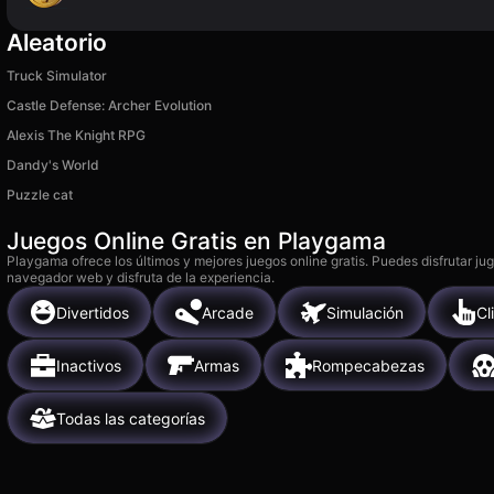
Aleatorio
Truck Simulator
Castle Defense: Archer Evolution
Alexis The Knight RPG
Dandy's World
Puzzle cat
Juegos Online Gratis en Playgama
Playgama ofrece los últimos y mejores juegos online gratis. Puedes disfrutar ju
navegador web y disfruta de la experiencia.
Divertidos
Arcade
Simulación
Cl
Inactivos
Armas
Rompecabezas
Todas las categorías