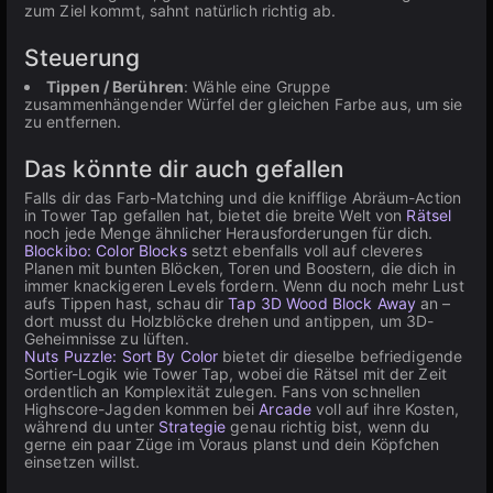
zum Ziel kommt, sahnt natürlich richtig ab.
Steuerung
Tippen / Berühren
: Wähle eine Gruppe
zusammenhängender Würfel der gleichen Farbe aus, um sie
zu entfernen.
Das könnte dir auch gefallen
Falls dir das Farb-Matching und die knifflige Abräum-Action
in Tower Tap gefallen hat, bietet die breite Welt von
Rätsel
noch jede Menge ähnlicher Herausforderungen für dich.
Blockibo: Color Blocks
setzt ebenfalls voll auf cleveres
Planen mit bunten Blöcken, Toren und Boostern, die dich in
immer knackigeren Levels fordern. Wenn du noch mehr Lust
aufs Tippen hast, schau dir
Tap 3D Wood Block Away
an –
dort musst du Holzblöcke drehen und antippen, um 3D-
Geheimnisse zu lüften.
Nuts Puzzle: Sort By Color
bietet dir dieselbe befriedigende
Sortier-Logik wie Tower Tap, wobei die Rätsel mit der Zeit
ordentlich an Komplexität zulegen. Fans von schnellen
Highscore-Jagden kommen bei
Arcade
voll auf ihre Kosten,
während du unter
Strategie
genau richtig bist, wenn du
gerne ein paar Züge im Voraus planst und dein Köpfchen
einsetzen willst.