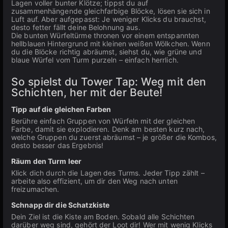
Lagen voller bunter Klötze; tippst du auf
zusammenhängende gleichfarbige Blöcke, lösen sie sich in
Luft auf. Aber aufgepasst: Je weniger Klicks du brauchst,
desto fetter fällt deine Belohnung aus.
Die bunten Würfeltürme thronen vor einem entspannten
hellblauen Hintergrund mit kleinen weißen Wölkchen. Wenn
du die Blöcke richtig abräumst, siehst du, wie grüne und
blaue Würfel vom Turm purzeln – einfach herrlich.
So spielst du Tower Tap: Weg mit den
Schichten, her mit der Beute!
Tipp auf die gleichen Farben
Berühre einfach Gruppen von Würfeln mit der gleichen
Farbe, damit sie explodieren. Denk am besten kurz nach,
welche Gruppen du zuerst abräumst – je größer die Kombos,
desto besser das Ergebnis!
Räum den Turm leer
Klick dich durch die Lagen des Turms. Jeder Tipp zählt –
arbeite also effizient, um dir den Weg nach unten
freizumachen.
Schnapp dir die Schatzkiste
Dein Ziel ist die Kiste am Boden. Sobald alle Schichten
darüber weg sind, gehört der Loot dir! Wer mit wenig Klicks