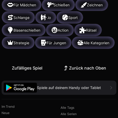
Für Mädchen
Schießen
Zeichnen
Schlange
.io
Sport
Blasenschießen
Action
Rätsel
Strategie
Für Jungen
Alle Kategorien
Zufälliges Spiel
Zurück nach Oben
Spiele auf deinem Handy oder Tablet
Im Trend
Alle Tags
Neue
Alle Serien