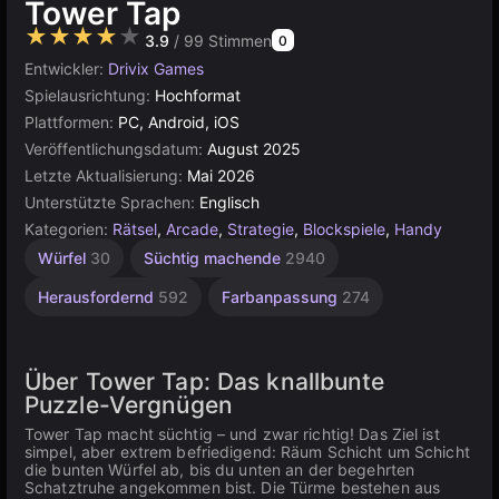
Tower Tap
★★★★★
3.9
/ 99 Stimmen
0
Entwickler:
Drivix Games
Spielausrichtung:
Hochformat
Plattformen:
PC, Android, iOS
Veröffentlichungsdatum:
August 2025
Letzte Aktualisierung:
Mai 2026
Unterstützte Sprachen:
Englisch
Kategorien:
Rätsel
,
Arcade
,
Strategie
,
Blockspiele
,
Handy
Würfel
30
Süchtig machende
2940
Herausfordernd
592
Farbanpassung
274
Über Tower Tap: Das knallbunte
Puzzle-Vergnügen
Tower Tap macht süchtig – und zwar richtig! Das Ziel ist
simpel, aber extrem befriedigend: Räum Schicht um Schicht
die bunten Würfel ab, bis du unten an der begehrten
Schatztruhe angekommen bist. Die Türme bestehen aus