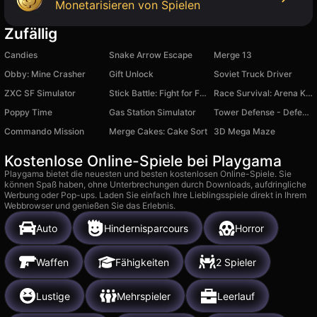
Monetarisieren von Spielen
Zufällig
Candies
Snake Arrow Escape
Merge 13
Obby: Mine Crasher
Gift Unlock
Soviet Truck Driver
ZXC SF Simulator
Stick Battle: Fight for Freedom
Race Survival: Arena King
Poppy Time
Gas Station Simulator
Tower Defense - Defender TD
Commando Mission
Merge Cakes: Cake Sort
3D Mega Maze
Kostenlose Online-Spiele bei Playgama
Playgama bietet die neuesten und besten kostenlosen Online-Spiele. Sie
können Spaß haben, ohne Unterbrechungen durch Downloads, aufdringliche
Werbung oder Pop-ups. Laden Sie einfach Ihre Lieblingsspiele direkt in Ihrem
Webbrowser und genießen Sie das Erlebnis.
Auto
Hindernisparcours
Horror
Waffen
Fähigkeiten
2 Spieler
Lustige
Mehrspieler
Leerlauf