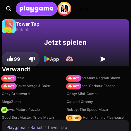
Login
Tower Tap
Rätsel
Fortschritt
Nein
Speichern
Tower Tap ist ein kostenloses rätsel-Spiel von Drivix Games. Spiel es online auf Playgama.
Jetzt spielen
speichern!
99
App
Verwandt
Arrow Puzzle
Playground Man! Ragdoll Show!
Piece of Cake: Merge & Bake
Barry Prison: Parkour Escape!
Cozy Crossword
Obby: Mini-Games
MegaZuma
Cat and Granny
Arrows: Picture Puzzle
Robby: The Speed Maze
Good Sort Master: Triple Match
My Town Home: Family Playhouse
Playgama
/
Rätsel
/
Tower Tap