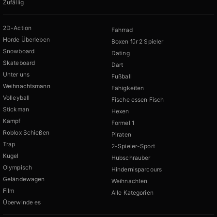
Zufällig
2D-Action
Fahrrad
Horde Überleben
Boxen für 2 Spieler
Snowboard
Dating
Skateboard
Dart
Unter uns
Fußball
Weihnachtsmann
Fähigkeiten
Volleyball
Fische essen Fisch
Stickman
Hexen
Kampf
Formel 1
Roblox Schießen
Piraten
Trap
2-Spieler-Sport
Kugel
Hubschrauber
Olympisch
Hindernisparcours
Geländewagen
Weihnachten
Film
Alle Kategorien
Überwinde es