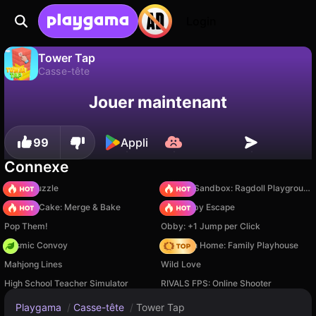
Login
Tower Tap
Casse-tête
Sauvegardez la
Non
Enregistrer
Tower Tap est un jeu de casse-tête gratuit par Drivix Games. Joue-y en ligne sur Playgama.
Jouer maintenant
progression !
99
Appli
Connexe
Arrow Puzzle
Sprunki Sandbox: Ragdoll Playground Mode
Piece of Cake: Merge & Bake
Your Obby Escape
Pop Them!
Obby: +1 Jump per Click
Cosmic Convoy
My Town Home: Family Playhouse
Mahjong Lines
Wild Love
High School Teacher Simulator
RIVALS FPS: Online Shooter
Playgama
/
Casse-tête
/
Tower Tap