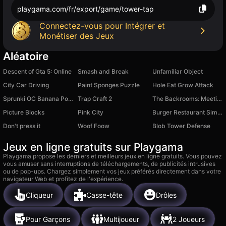
playgama.com/fr/export/game/tower-tap
Connectez-vous pour Intégrer et
Monétiser des Jeux
Aléatoire
Descent of Gta 5: Online
Smash and Break
Unfamiliar Object
City Car Driving
Paint Sponges Puzzle
Hole Eat Grow Attack
Sprunki OC Banana Porridge
Trap Craft 2
The Backrooms: Meeting with Omega Nugget
Picture Blocks
Pink City
Burger Restaurant Simulator 3D
Don't press it
Woof Foow
Blob Tower Defense
Jeux en ligne gratuits sur Playgama
Playgama propose les derniers et meilleurs jeux en ligne gratuits. Vous pouvez
vous amuser sans interruptions de téléchargements, de publicités intrusives
ou de pop-ups. Chargez simplement vos jeux préférés directement dans votre
navigateur Web et profitez de l'expérience.
Cliqueur
Casse-tête
Drôles
Pour Garçons
Multijoueur
2 Joueurs