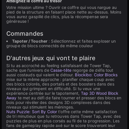
Atteignez le coffre au trésor
Votre mission ultime ? Ouvrir ce coffre qui vous nargue au
pied de la structure en faisant place nette au-dessus. Moins
vous aurez gaspillé de clics, plus la récompense sera
généreuse !
Commandes
Tapoter / Toucher
: Sélectionnez et faites exploser un
groupe de blocs connectés de même couleur
D'autres jeux qui vont te plaire
Si tu as accroché au feeling satisfaisant de Tower Tap,
sache que l'univers de
Casse-tête
regorge de défis tout
aussi costauds qui valent le détour.
Blockibo: Color Blocks
mise sur la même approche : planifier chaque coup avec
des blocs colorés, des portails et des boosters dans des
niveaux qui grimpent en difficulté. Si tu veux une
expérience centrée sur le tapotement,
Tap 3D Wood Block
Away
te met au défi de faire tourner et presser des blocs en
bois pour révéler des designs 3D complexes dans des
niveaux qui stimulent les méninges.
Nuts Puzzle: Sort By Color
t'offre cette même satisfaction
de tri minutieux que tu retrouves dans Tower Tap, avec des
puzzles de plus en plus corsés au fil de ta progression. Les
fans de gameplay rapide axé sur le score trouveront leur