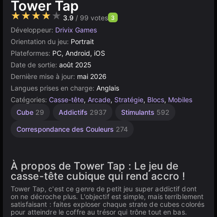
Tower Tap
★★★★★
3.9
/ 99 votes
3
Développeur:
Drivix Games
Orientation du jeu:
Portrait
Plateformes:
PC, Android, iOS
Date de sortie:
août 2025
Dernière mise à jour:
mai 2026
Langues prises en charge:
Anglais
Catégories:
Casse-tête
,
Arcade
,
Stratégie
,
Blocs
,
Mobiles
Cube
29
Addictifs
2937
Stimulants
592
Correspondance des Couleurs
274
À propos de Tower Tap : Le jeu de
casse-tête cubique qui rend accro !
Tower Tap, c'est ce genre de petit jeu super addictif dont
on ne décroche plus. L'objectif est simple, mais terriblement
satisfaisant : faites exploser chaque strate de cubes colorés
pour atteindre le coffre au trésor qui trône tout en bas.