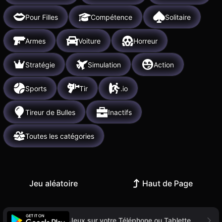
Pour Filles
Compétence
Solitaire
Armes
Voiture
Horreur
Stratégie
Simulation
Action
Sports
Tir
.io
Tireur de Bulles
Inactifs
Toutes les catégories
Jeu aléatoire
Haut de Page
Jeux sur votre Téléphone ou Tablette