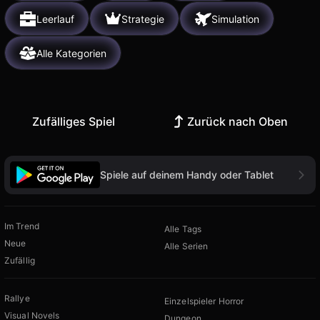
Leerlauf
Strategie
Simulation
Alle Kategorien
Zufälliges Spiel
Zurück nach Oben
Spiele auf deinem Handy oder Tablet
Im Trend
Alle Tags
Neue
Alle Serien
Zufällig
Rallye
Einzelspieler Horror
Visual Novels
Dungeon