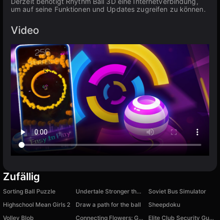
Derzeit benötigt Rhythm Ball 3D eine Internetverbindung,
um auf seine Funktionen und Updates zugreifen zu können.
Video
Zufällig
Sorting Ball Puzzle
Undertale Stronger than You
Soviet Bus Simulator
Highschool Mean Girls 2
Draw a path for the ball
Sheepdoku
Volley Blob
Connecting Flowers: Garden Merge
Elite Club Security Guard