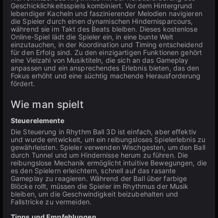
Geschicklichkeitsspiels kombiniert. Vor dem Hintergrund
lebendiger Kacheln und faszinierender Melodien navigieren
die Spieler durch einen dynamischen Hindernisparcours,
während sie im Takt des Beats bleiben. Dieses kostenlose
Online-Spiel lädt die Spieler ein, in eine bunte Welt
einzutauchen, in der Koordination und Timing entscheidend
für den Erfolg sind. Zu den einzigartigen Funktionen gehört
eine Vielzahl von Musiktiteln, die sich an das Gameplay
anpassen und ein ansprechendes Erlebnis bieten, das den
Fokus erhöht und eine süchtig machende Herausforderung
fördert.
Wie man spielt
Steuerelemente
Die Steuerung in Rhythm Ball 3D ist einfach, aber effektiv
und wurde entwickelt, um ein reibungsloses Spielerlebnis zu
gewährleisten. Spieler verwenden Wischgesten, um den Ball
durch Tunnel und um Hindernisse herum zu führen. Die
reibungslose Mechanik ermöglicht intuitive Bewegungen, die
es den Spielern erleichtern, schnell auf das rasante
Gameplay zu reagieren. Während der Ball über farbige
Blöcke rollt, müssen die Spieler im Rhythmus der Musik
bleiben, um die Geschwindigkeit beizubehalten und
Fallstricke zu vermeiden.
Tipps und Empfehlungen