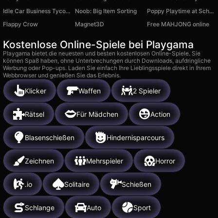
Idle Car Business Tycoon
Noob: Big Item Sorting
Poppy Playtime at School
Flappy Crow
Magnet3D
Free MAHJONG online
Kostenlose Online-Spiele bei Playgama
Playgama bietet die neuesten und besten kostenlosen Online-Spiele. Sie
können Spaß haben, ohne Unterbrechungen durch Downloads, aufdringliche
Werbung oder Pop-ups. Laden Sie einfach Ihre Lieblingsspiele direkt in Ihrem
Webbrowser und genießen Sie das Erlebnis.
Klicker
Waffen
2 Spieler
Rätsel
Für Mädchen
Action
Blasenschießen
Hindernisparcours
Zeichnen
Mehrspieler
Horror
.io
Solitaire
Schießen
Schlange
Auto
Sport