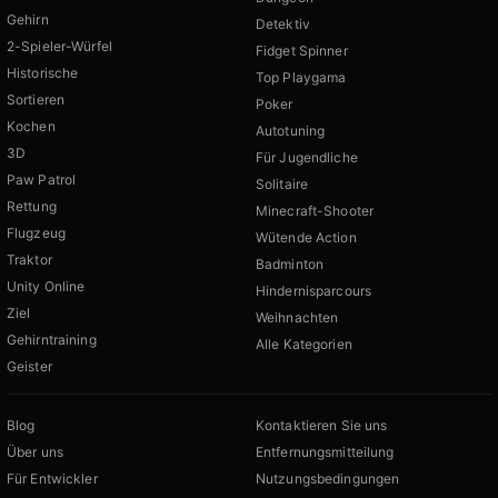
Gehirn
Detektiv
2-Spieler-Würfel
Fidget Spinner
Historische
Top Playgama
Sortieren
Poker
Kochen
Autotuning
3D
Für Jugendliche
Paw Patrol
Solitaire
Rettung
Minecraft-Shooter
Flugzeug
Wütende Action
Traktor
Badminton
Unity Online
Hindernisparcours
Ziel
Weihnachten
Gehirntraining
Alle Kategorien
Geister
Blog
Kontaktieren Sie uns
Über uns
Entfernungsmitteilung
Für Entwickler
Nutzungsbedingungen