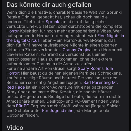
Das könnte dir auch gefallen
Wenn dich die kreative, charakterbasierte Welt von Sprunki
Retake Original gepackt hat, schau dir doch mal die
anderen Titel in der
Sprunki
an, die auf das gleiche
verrückte Line-up setzen, oder durchstöbere die komplette
Horror
-Kollektion für noch mehr atmosphärische Vibes. Wer
auf spannende Herausforderungen steht, wird
Five Nights in
the Digital Circus
lieben – ein Horror-Survival-Game, das
dich für fünf nervenaufreibende Nächte in einen bizarren
virtuellen Zirkus verfrachtet.
Granny Original
mixt Horror mit
cleveren Rätseln, während du versuchst, aus einem
verschlossenen Haus zu entkommen, ohne der extrem
aufmerksamen Granny in die Arme zu laufen.
Für eine andere Art von Grusel sorgt
Scary Rooms: Idle
Horror
: Hier baust du deinen eigenen Park des Schreckens,
kaufst gruselige Räume und heuerst Personal an, um den
Besuchern so richtig Angst einzujagen.
Bad Parenting Mr.
Red Face
ist ein Horror-Adventure mit einer packenden
Story über eine mysteriöse Kreatur, die nachts Häuser
besucht – genau das Richtige für Leute, die auf eine dichte
Atmosphäre stehen. Desktop- und PC-Gamer finden unter
dem
Für PC
-Tag noch mehr Stoff, während jüngere Spieler
und Schüler unter
Für Jugendliche
jede Menge coole
Optionen finden.
Video