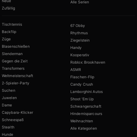
Neue
Alle Serien
Zufällig
Tischtennis
67 Obby
Backflip
Rhythmus
Züge
Ziegelstein
Blasenschießen
Handy
Slenderman
Kooperativ
Gegen die Zeit
Roblox: Brookhaven
Transformers
ASMR
Weltmeisterschaft
Flaschen-Flip
2-Spieler-Party
Candy Crush
Suchen
Lamborghini Autos
Juwelen
Shoot 'Em Up
Dame
Schwangerschaft
Capybara-Klicker
Hindernisparcours
Schneespaß
Weihnachten
Stealth
Alle Kategorien
Hunde