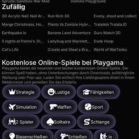
Sprunki Sandbox War Mod
Domino Playground
Zufällig
3D Acrylic Nail: Nail Art Game
Run Rich 3D
Evony, shoot and collect
Merge Christmass. Home Design.
Plants Vs Zombie Hybrid Story Mod
Tralalelo Tralala.IO
Earthquake io
Banana Land Adventure
Guru Match 3D
5 nights at Pomni's. Digital circus!
Ladybug and Marinette Puzzles
Dunk Hoop
Cat's Life
Create and Steal a Brainrot! Italian Animals
World of WarTanks
Kostenlose Online-Spiele bei Playgama
Playgama bietet die neuesten und besten kostenlosen Online-Spiele. Sie
können Spaß haben, ohne Unterbrechungen durch Downloads, aufdringliche
Werbung oder Pop-ups. Laden Sie einfach Ihre Lieblingsspiele direkt in Ihrem
Webbrowser und genießen Sie das Erlebnis.
Strategie
Lustige
Fähigkeiten
Simulation
Waffen
Sport
2 Spieler
Solitaire
Schlange
Blasenschießen
Schießen
.io