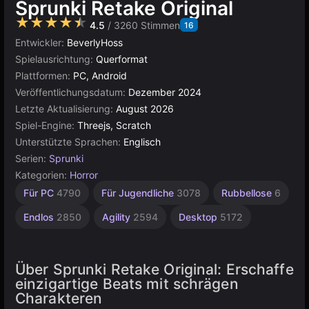
Sprunki Retake Original
★★★★★
4.5
/ 3260 Stimmen
16
Entwickler:
BeverlyHoss
Spielausrichtung:
Querformat
Plattformen:
PC, Android
Veröffentlichungsdatum:
Dezember 2024
Letzte Aktualisierung:
August 2026
Spiel-Engine:
Threejs, Scratch
Unterstützte Sprachen:
Englisch
Serien:
Sprunki
Kategorien:
Horror
Browser
Für PC
4790
Für Jugendliche
3078
Rubbellose
6
5030
Endlos
2850
Agility
2594
Desktop
5172
Über Sprunki Retake Original: Erschaffe
einzigartige Beats mit schrägen
Charakteren