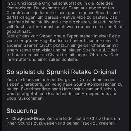
In Sprunki Retake Original schlüpfst du in die Rolle des
Komponisten. Du bekommst ein Team aus abgedrehten
Charakteren – jeder mit seinem ganz eigenen Sound – und
darfst loslegen, um daraus kreative Mixe zu basteln. Das
Interface ist so intuitiv und simpel gehalten, dass du sofort
voll durchstarten kannst, auch wenn du noch nie einen Beat
gebaut hast.
Stell dir das vor: Sieben graue Typen stehen in einer Reihe
vor einer grünen Hügellandschaft unter blauem Himmel. In
anderen Szenen taucht plötzlich ein gelber Charakter mit
einem schwarzen Visier und hellblauen Streifen auf. Oder
triff auf einen pinken Charakter mit langen Ohren, weißem
Innenfutter und einer süßen Schleife.
So spielst du Sprunki Retake Original
Zieh die Icons einfach per Drag-and-Drop auf einen der
sieben Charaktere, um völlig neue Sound-Kombinationen zu
bauen. Experimentiere nach Herzenslust rum und schau,
was für abgefahrene Beats bei deinen Arrangements am
Ende rauskommen.
Steuerung
Drag-and-Drop
: Zieh die Bilder auf die Charaktere, um
ihnen Sounds zuzuweisen und deinen Track zu kreieren.