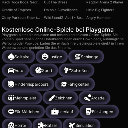
Hack Toca Boca: Secret Stickers
Cut The Dress
Ragdoll Arena 2 Player
Cradle of Empires
I'm on a Surveillance Mission 3
Little Big Fighters
Obby Parkour: Enter the Brainroot
WildStandZ: Act 1 - Beginning
Angry Hamster
Kostenlose Online-Spiele bei Playgama
Playgama bietet die neuesten und besten kostenlosen Online-Spiele. Sie
können Spaß haben, ohne Unterbrechungen durch Downloads, aufdringliche
Werbung oder Pop-ups. Laden Sie einfach Ihre Lieblingsspiele direkt in Ihrem
Webbrowser und genießen Sie das Erlebnis.
Solitaire
Lustige
Schlange
Auto
Sport
Schießen
Hindernisparcours
Fähigkeiten
Mehrspieler
Zeichnen
Arcade
Für Mädchen
Leerlauf
Für Jungen
Horror
Rätsel
Simulation