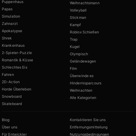
Puppenhaus
Weihnachtsmann
Papas
Volleyball
Simulation
Stickman
Zahnarzt
Kampf
Apokalypse
Roblox Schießen
Shrek
Trap
Krankenhaus
Kugel
2-Spieler-Puzzle
Olympisch
Romantik & Küsse
Geländewagen
Schlechtes Eis
Film
Fahren
Überwinde es
2D-Action
Hindernisparcours
Horde Überleben
Weihnachten
Snowboard
Alle Kategorien
Skateboard
Blog
Kontaktieren Sie uns
Über uns
Entfernungsmitteilung
Für Entwickler
Nutzungsbedingungen