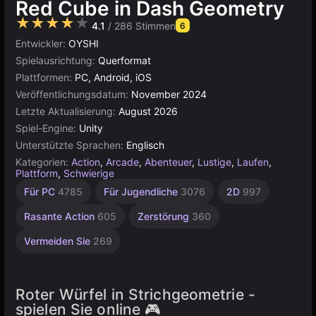
Red Cube in Dash Geometry
★★★★★
4.1
/ 286 Stimmen
6
Entwickler:
OYSHI
Spielausrichtung:
Querformat
Plattformen:
PC, Android, iOS
Veröffentlichungsdatum:
November 2024
Letzte Aktualisierung:
August 2026
Spiel-Engine:
Unity
Unterstützte Sprachen:
Englisch
Kategorien:
Action
,
Arcade
,
Abenteuer
,
Lustige
,
Laufen
,
Plattform
,
Schwierige
Endlos
Springen
Sammeln
Agility
Desktop
Geometrie
Hochwertige
Pixel
Wurfspiele
Browser
Indie
Unity
Für 1
Für PC
4785
Für Jugendliche
3076
2D
997
Spieler
1220
Online
2595
2850
Art
5026
5173
461
887
164
3572
31
437
3175
4132
Rasante Action
605
Zerstörung
360
Vermeiden Sie
269
Roter Würfel in Strichgeometrie -
spielen Sie online 🎮