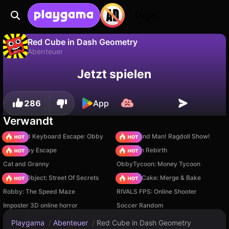
Login
Red Cube in Dash Geometry
Abenteuer
Fortschritt
Nein
Speichern
Red Cube in Dash Geometry ist ein kostenloses abenteuer-Spiel von OYSHI. Spiel es online auf Playgama.
Jetzt spielen
speichern!
286
App
Verwandt
+1 Speed Keyboard Escape: Obby
Playground Man! Ragdoll Show!
Your Obby Escape
Stickman Rebirth
Cat and Granny
ObbyTycoon: Money Tycoon
Hidden Object: Street Of Secrets
Piece of Cake: Merge & Bake
Robby: The Speed Maze
RIVALS FPS: Online Shooter
Imposter 3D online horror
Soccer Random
Playgama
/
Abenteuer
/
Red Cube in Dash Geometry