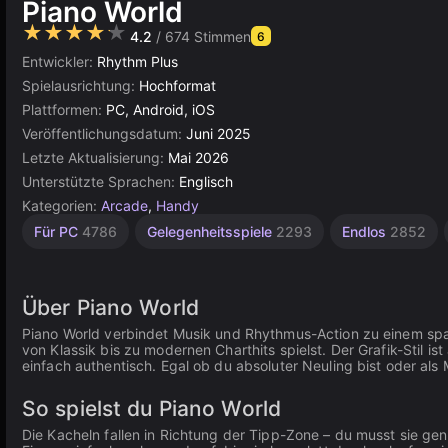
Piano World
★★★★★
4.2
/ 674 Stimmen
6
Entwickler:
Rhythm Plus
Spielausrichtung:
Hochformat
Plattformen:
PC, Android, iOS
Veröffentlichungsdatum:
Juni 2025
Letzte Aktualisierung:
Mai 2026
Unterstützte Sprachen:
Englisch
Kategorien:
Arcade
,
Handy
Browser
Für PC
4786
Gelegenheitsspiele
2293
Endlos
2852
5026
Über Piano World
Piano World verbindet Musik und Rhythmus-Action zu einem spa
von Klassik bis zu modernen Charthits spielst. Der Grafik-Stil ist
einfach authentisch. Egal ob du absoluter Neuling bist oder als M
So spielst du Piano World
Die Kacheln fallen in Richtung der Tipp-Zone – du musst sie ge