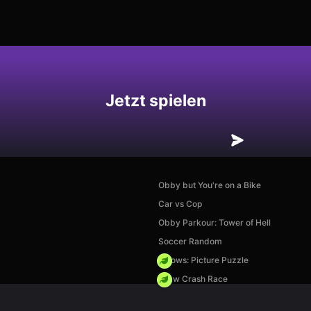
hern
Jetzt spielen
Obby but You're on a Bike
Car vs Cop
Obby Parkour: Tower of Hell
Soccer Random
Arrows: Picture Puzzle
Draw Crash Race