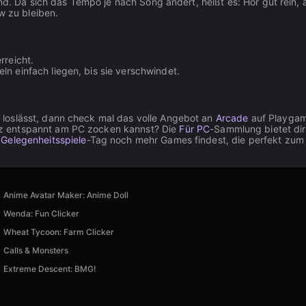
ind. Da sich das Tempo je nach Song ändert, heißt es: Hör gut rein, 
w zu bleiben.
rreicht.
ln einfach liegen, bis sie verschwindet.
loslässt, dann check mal das volle Angebot an
Arcade
auf Playgam
z entspannt am PC zocken kannst? Die
Für PC
-Sammlung bietet dir
m
Gelegenheitsspiele
-Tag noch mehr Games findest, die perfekt zum
Anime Avatar Maker: Anime Doll
Wenda: Fun Clicker
Wheat Tycoon: Farm Clicker
Calls & Monsters
Extreme Descent: BMG!