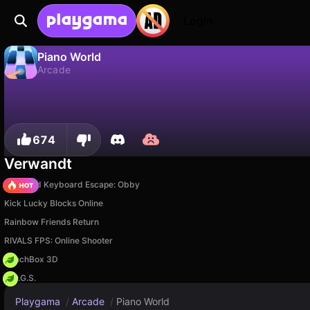
Login
Piano World
Arcade
Nein
Speic
Fortschritt speichern!
Piano World ist ein kostenloses arcade-Spiel von Rhythm Plus. Spiel es online auf Playgama.
674
Verwandt
+1 Speed Keyboard Escape: Obby
Kick Lucky Blocks Online
Rainbow Friends Return
RIVALS FPS: Online Shooter
PunchBox 3D
H.O.G.S.
Playgama
/
Arcade
/
Piano World