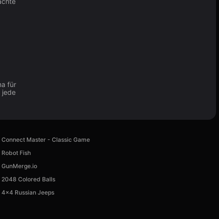
achte
a für
 jede
Connect Master - Classic Game
Robot Fish
GunMerge.io
2048 Colored Balls
4x4 Russian Jeeps