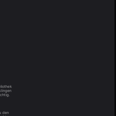
liothek
klingen
chtig.
u den