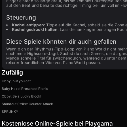
Finger einfach so lange drauf, bis sie komplett durchgelaufen s
auf den Beat und behalte das richtige Timing bei, um voll im Flo
Steuerung
Kachel antippen
: Tippe auf die Kachel, sobald sie die Zone e
Kachel gedrückt halten
: Lass deinen Finger bei langen Kache
Diese Spiele könnten dir auch gefallen
Wenn dich der Rhythmus-Tipp-Loop von Piano World nicht mehr 
noch mehr Highscore-Jagd. Suchst du nach Games, die du gan
Menge schnelle Titel für zwischendurch, während du unter de
relaxer-freundlichen Vibe von Piano World passen.
Zufällig
Obby, but you cat
Baby Hazel Preschool Picnic
Obby: Be a Lucky Block!
Standout Strike: Counter Attack
SPRUNKY
Kostenlose Online-Spiele bei Playgama