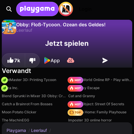
Login
Obby: Floß-Tycoon. Ozean des Geldes!
Leerlauf
Fortschritt
Nein
Speichern
Obby: Floß-Tycoon. Ozean des Geldes! ist ein kostenloses leerlauf-Spiel von Munka. Spiel es online auf Playgama.
Jetzt spielen
speichern!
7k
App
Verwandt
PrintMaster 3D: Printing Tycoon
Sprunki World Online RP - Play with Friends!
Pizza Inc.
Your Obby Escape
Blend Sprunki in Mixer 3D Obby: Create Your Own Sprunki
Cat and Granny
Catch a Brainrot From Bosses
Hidden Object: Street Of Secrets
Moon Potato Clicker
My Town Home: Family Playhouse
The MachinEGG
Imposter 3D online horror
Playgama
/
Leerlauf
/