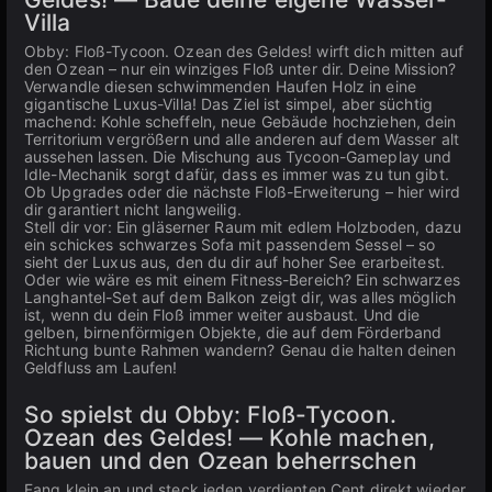
Villa
Obby: Floß-Tycoon. Ozean des Geldes! wirft dich mitten auf
den Ozean – nur ein winziges Floß unter dir. Deine Mission?
Verwandle diesen schwimmenden Haufen Holz in eine
gigantische Luxus-Villa! Das Ziel ist simpel, aber süchtig
machend: Kohle scheffeln, neue Gebäude hochziehen, dein
Territorium vergrößern und alle anderen auf dem Wasser alt
aussehen lassen. Die Mischung aus Tycoon-Gameplay und
Idle-Mechanik sorgt dafür, dass es immer was zu tun gibt.
Ob Upgrades oder die nächste Floß-Erweiterung – hier wird
dir garantiert nicht langweilig.
Stell dir vor: Ein gläserner Raum mit edlem Holzboden, dazu
ein schickes schwarzes Sofa mit passendem Sessel – so
sieht der Luxus aus, den du dir auf hoher See erarbeitest.
Oder wie wäre es mit einem Fitness-Bereich? Ein schwarzes
Langhantel-Set auf dem Balkon zeigt dir, was alles möglich
ist, wenn du dein Floß immer weiter ausbaust. Und die
gelben, birnenförmigen Objekte, die auf dem Förderband
Richtung bunte Rahmen wandern? Genau die halten deinen
Geldfluss am Laufen!
So spielst du Obby: Floß-Tycoon.
Ozean des Geldes! — Kohle machen,
bauen und den Ozean beherrschen
Fang klein an und steck jeden verdienten Cent direkt wieder