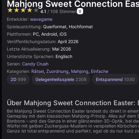
Mahjong Sweet Connection Eas
★★★★★
4.1
/ 108 Stimmen
0
Entwickler:
wavegame
Spielausrichtung:
Querformat, Hochformat
Plattformen:
PC, Android, iOS
Veröffentlichungsdatum:
April 2026
Letzte Aktualisierung:
Mai 2026
Unterstützte Sprachen:
Englisch
Serien:
Candy Crush
Kategorien:
Rätsel
,
Zuordnung
,
Mahjong
,
Einfache
2D
999
Gelegenheitsspiele
2308
Entspannend
1030
Über Mahjong Sweet Connection Easter: 
Bei Mahjong Sweet Connection Easter landest du direkt in eine
Gameplay mit dem klassischen Mahjong-Prinzip. Alles auf dem Sp
Bonbons – und das Ganze in einer glänzenden 3D-Optik, bei der
Würfel mit gelben Zuckerguss-Mustern in verspielten Körbchen 
Ganze ist total entspannend und perfekt, egal ob du nur kurz zw