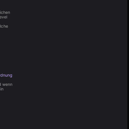
eichen
evel
elche
rdnung
nd wenn
in