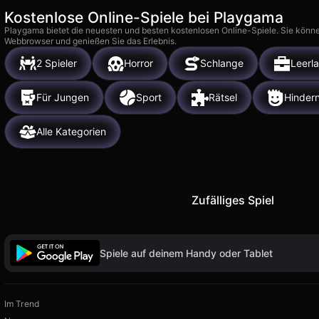
Kostenlose Online-Spiele bei Playgama
Playgama bietet die neuesten und besten kostenlosen Online-Spiele. Sie könne
Webbrowser und genießen Sie das Erlebnis.
2 Spieler
Horror
Schlange
Leerla
Für Jungen
Sport
Rätsel
Hindern
Alle Kategorien
Zufälliges Spiel
Spiele auf deinem Handy oder Tablet
Im Trend