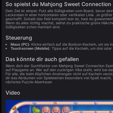
So spielst du Mahjong Sweet Connection E
Dein Ziel ist simpel: Putz alle Süßigkeiten vom Board, bevor de
Leckereien in einer horizontalen oder vertikalen Linie. Je größe
geschafft. Sobald das Feld komplett leer ist, hast du gewonnen!
Wenn du alles richtig machst, siehst du praktische grüne Häkch
Süßigkeiten schon markiert sind.
Steuerung
Maus (PC)
: Klicke einfach auf die Bonbon-Kacheln, um sie in
Touchscreen (Mobile)
: Tippe auf die Kacheln, um drei ode
Das könnte dir auch gefallen
Wenn dich der Suchtfaktor von Mahjong Sweet Connection Easte
auf Playgama an. Wer auf den zuckrigen Vibe steht, wird bei de
Für alle, die beim Köpfchen-Anstrengen nicht auf Kacheln verzi
dir das Abräumen von Spielsteinen besonders viel Spaß macht, 
nächstes Puzzle-Abenteuer.
Video