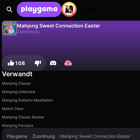
Login
Mahjong Sweet Connection Easter
Zuordnung
Nein
Speic
Fortschritt speichern!
Mahjong Sweet Connection Easter ist ein kostenloses zuordnung-Spiel von wavegame. Spiel es online auf Playgama.
108
Verwandt
Mahjong Classic
Mahjong Unlimited
Mahjong Solitaire Meditation
Match Clear
Mahjong Classic Master
Mahjong Paradox
Playgama
/
Zuordnung
/
Mahjong Sweet Connection Easter