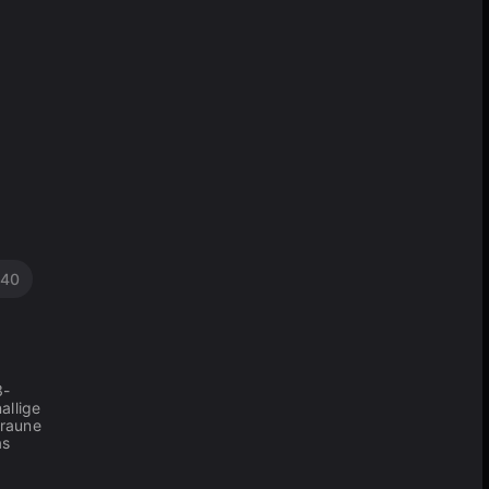
40
3-
allige
braune
as