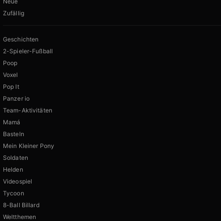
Neue
Zufällig
Geschichten
2-Spieler-Fußball
Poop
Voxel
Pop It
Panzer io
Team-Aktivitäten
Mamá
Basteln
Mein Kleiner Pony
Soldaten
Helden
Videospiel
Tycoon
8-Ball Billard
Weltthemen