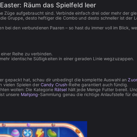
aster: Räum das Spielfeld leer
ine Züge aufgebraucht sind. Verbinde einfach drei oder mehr der gl
r die Gruppe, desto heftiger die Combo und desto schneller ist der L
en bei den verbundenen Paaren – so hast du immer voll im Blick, w
 einer Reihe zu verbinden.
r mehr identische Süßigkeiten in einer geraden Linie wegzuzappen.
r gepackt hat, schau dir unbedingt die komplette Auswahl an
Zuo
n vielen Spielen der
Candy Crush
-Reihe garantiert auch fündig.
chten wollen: Die Kategorie
Rätsel
hält jede Menge Futter bereit. U
ist unsere
Mahjong
-Sammlung genau die richtige Anlaufstelle für de