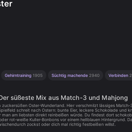
ter
Gehirntraining
1905
Süchtig machende
2940
Verbinden
2
Der süßeste Mix aus Match-3 und Mahjong
m zuckersüßen Oster-Wunderland. Hier verschmilzt lässiges Match-
ielfeld schreit nach Ostern: bunte Eier, leckere Schokolade und kn
 man am liebsten direkt reinbeißen würde. Du findest dort schoko
oder rot-weiße Kuller-Bonbons vor einem hellblauen Hintergrund. D
ischendurch zockst oder dich mal richtig festbeißen willst.