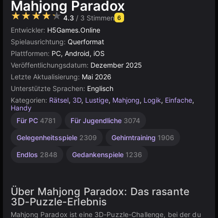
Mahjong Paradox
★★★★★
4.3
/ 3 Stimmen
6
Entwickler:
H5Games.Online
Spielausrichtung:
Querformat
Plattformen:
PC, Android, iOS
Veröffentlichungsdatum:
Dezember 2025
Letzte Aktualisierung:
Mai 2026
Unterstützte Sprachen:
Englisch
Kategorien:
Rätsel
,
3D
,
Lustige
,
Mahjong
,
Logik
,
Einfache
,
Handy
Desktop
Geometrie
Hochwertige
Browser
Für
Für PC
4781
Für Jugendliche
3074
Kinder
5021
5171
164
3569
1480
Gelegenheitsspiele
2309
Gehirntraining
1906
Endlos
2848
Gedankenspiele
1236
Über Mahjong Paradox: Das rasante
3D-Puzzle-Erlebnis
Mahjong Paradox ist eine 3D-Puzzle-Challenge, bei der du