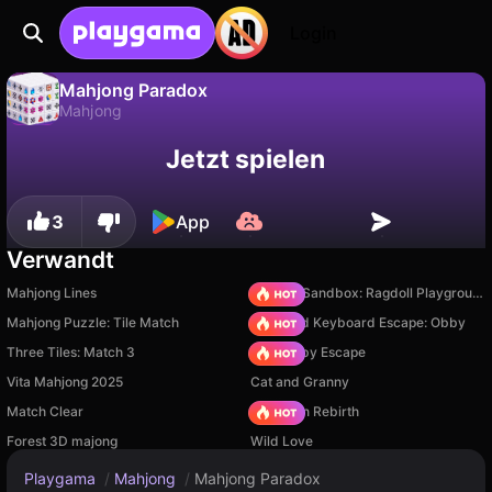
Login
Mahjong Paradox
Mahjong
Fortschritt
Nein
Speichern
Mahjong Paradox ist ein kostenloses mahjong-Spiel von H5Games.Online. Spiel es online auf Playgama.
Jetzt spielen
speichern!
3
App
Verwandt
Mahjong Lines
Sprunki Sandbox: Ragdoll Playground Mode
Mahjong Puzzle: Tile Match
+1 Speed Keyboard Escape: Obby
Three Tiles: Match 3
Your Obby Escape
Vita Mahjong 2025
Cat and Granny
Match Clear
Stickman Rebirth
Forest 3D majong
Wild Love
Playgama
/
Mahjong
/
Mahjong Paradox