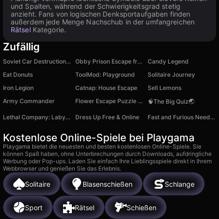
und Spalten, während der Schwierigkeitsgrad stetig
anzieht. Fans von logischen Denksportaufgaben finden
außerdem jede Menge Nachschub in der umfangreichen
Rätsel
Kategorie.
Zufällig
Soviet Car Destruction Sandbox
Obby Prison Escape from Barry
Candy Legend
Eat Donuts
ToolMod: Playground
Solitaire Journey
Iron Legion
Catnap: House Escape
Sell Lemons
Army Commander
Flower Escape Puzzle Game
🧠The Big Quiz🌏
Lethal Company: Labyrinths
Dress Up Free & Online
Fast and Furious Need for Speed: Race
Kostenlose Online-Spiele bei Playgama
Playgama bietet die neuesten und besten kostenlosen Online-Spiele. Sie
können Spaß haben, ohne Unterbrechungen durch Downloads, aufdringliche
Werbung oder Pop-ups. Laden Sie einfach Ihre Lieblingsspiele direkt in Ihrem
Webbrowser und genießen Sie das Erlebnis.
Solitaire
Blasenschießen
Schlange
Sport
Rätsel
Schießen