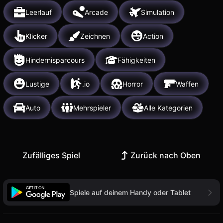
Leerlauf
Arcade
Simulation
Klicker
Zeichnen
Action
Hindernisparcours
Fähigkeiten
Lustige
.io
Horror
Waffen
Auto
Mehrspieler
Alle Kategorien
Zufälliges Spiel
Zurück nach Oben
Spiele auf deinem Handy oder Tablet