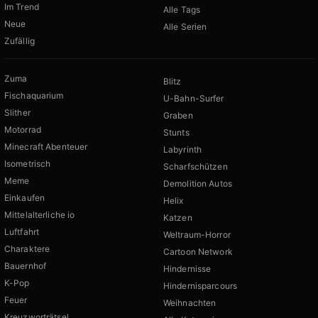
Im Trend
Alle Tags
Neue
Alle Serien
Zufällig
Zuma
Blitz
Fischaquarium
U-Bahn-Surfer
Slither
Graben
Motorrad
Stunts
Minecraft Abenteuer
Labyrinth
Isometrisch
Scharfschützen
Meme
Demolition Autos
Einkaufen
Helix
Mittelalterliche io
Katzen
Luftfahrt
Weltraum-Horror
Charaktere
Cartoon Network
Bauernhof
Hindernisse
K-Pop
Hindernisparcours
Feuer
Weihnachten
Kreuzworträtsel