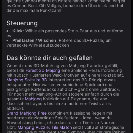
gleiche Symbol mehrfach hintereinander kombinierst, hagelt
es Combo-Boni. Gib Vollgas, behalte den Überblick und hol
dir die maximale Punktzahl!
Steuerung
Klick
: Wähle ein passendes Stein-Paar aus und entferne
es
Pfeiltasten / Wischen
: Rotiere das 3D-Puzzle, um
versteckte Winkel aufzudecken
Das könnte dir auch gefallen
Wenn dir das 3D-Matching von Mahjong Paradox gefällt,
bietet dir
Forest 3D Majong
eine ähnliche Herausforderung
mit hübsch illustrierten Wald-Motiven auf einem Holztablett.
Mahjong Solitaire 3D
interpretiert das 3D-Prinzip etwas
entspannter: Hier warten verschiedene Spielmodi und
einzigartige Kartendecks auf dich – ganz ohne Zeitdruck.
Für noch mehr Mahjong-Action stöbere einfach durch die
gesamte
Mahjong
Kollektion auf Playgama, die von
klassischen Layouts bis hin zu modernen Twists alles
abdeckt.
Grand Mahjong Free
kombiniert klassische Regeln mit
hunderten einzigartigen Spielfeldern – ideal, wenn du
Abwechslung liebst, ohne dass dir ein Timer im Nacken
sitzt.
Mahjong Puzzle: Tile Match
setzt voll auf strategische
Planung: Verknüpfe identische Symbole über clevere Reihen