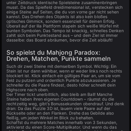
unter Zeitdruck identische Spielsteine zusammenbringen
musst. Da das Spielfeld dreidimensional ist, verstecken sich
einige Steine auf Seiten, die du von vorne gar nicht sehen
kannst. Das Drehen des Objekts ist also kein bloßes
optisches Gimmick, sondern essenziell für deinen Erfolg.
Überall auf der lila Plattform stapeln sich weiße Würfel mit
bunten Symbolen. Das Tempo ist knackig, schnelles Denken
zahlt sich beim Punktestand aus – und dein Ziel ist immer
dasselbe: das Board abräumen, bevor die Zeit abläuft!
So spielst du Mahjong Paradox:
Drehen, Matchen, Punkte sammeln
Such dir zwei Steine mit demselben Symbol. Wichtig: Ein
Stein ist nur dann wählbar, wenn er weder links noch rechts
blockiert ist. Klick einfach ein gültiges Paar an, um sie vom
Feld zu putzen und ordentlich Punkte abzukassieren. Je
schneller du die Paare findest, desto höher schnellt dein
Highscore nach oben.
Der Timer tickt unerbittlich, also bleib am Ball! Manche
Steine haben ihren eigenen Countdown – räumst du die
rechtzeitig weg, gibt’s Bonussekunden obendrauf. Und denk
dran: Da das Puzzle 3D ist, lauern viele Paare auf der
Rückseite oder an den Flanken. Drehe das Gebilde also
fleißig, um jeden Winkel im Blick zu behalten.
Schaffst du mehrere Matches innerhalb von 3 Sekunden,
aktivierst du einen Score-Multiplikator. Und wenn du das