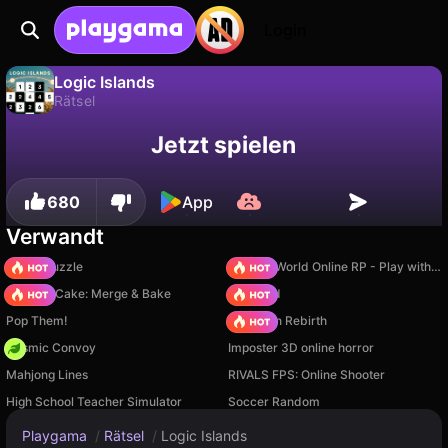
Login
Logic Islands
Rätsel
Fortschritt
Nein
Speichern
Logic Islands ist ein kostenloses rätsel-Spiel von sublevelgames. Spiel es online auf Playgama.
Jetzt spielen
speichern!
680
App
Verwandt
Arrow Puzzle
Sprunki World Online RP - Play with Friends!
Piece of Cake: Merge & Bake
TB World
Pop Them!
Stickman Rebirth
Cosmic Convoy
Imposter 3D online horror
Mahjong Lines
RIVALS FPS: Online Shooter
High School Teacher Simulator
Soccer Random
Playgama
/
Rätsel
/
Logic Islands