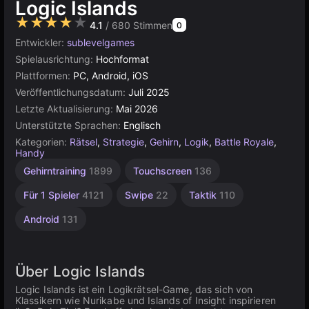
Logic Islands
★★★★★
4.1
/ 680 Stimmen
0
Entwickler:
sublevelgames
Spielausrichtung:
Hochformat
Plattformen:
PC, Android, iOS
Veröffentlichungsdatum:
Juli 2025
Letzte Aktualisierung:
Mai 2026
Unterstützte Sprachen:
Englisch
Kategorien:
Rätsel
,
Strategie
,
Gehirn
,
Logik
,
Battle Royale
,
Handy
Gehirntraining
1899
Touchscreen
136
Für 1 Spieler
4121
Swipe
22
Taktik
110
Android
131
Über Logic Islands
Logic Islands ist ein Logikrätsel-Game, das sich von
Klassikern wie Nurikabe und Islands of Insight inspirieren