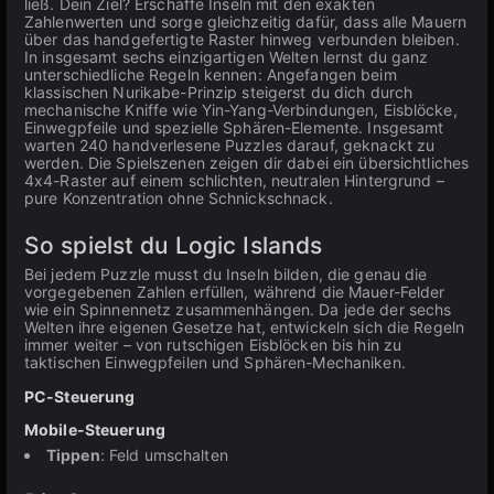
ließ. Dein Ziel? Erschaffe Inseln mit den exakten
Zahlenwerten und sorge gleichzeitig dafür, dass alle Mauern
über das handgefertigte Raster hinweg verbunden bleiben.
In insgesamt sechs einzigartigen Welten lernst du ganz
unterschiedliche Regeln kennen: Angefangen beim
klassischen Nurikabe-Prinzip steigerst du dich durch
mechanische Kniffe wie Yin-Yang-Verbindungen, Eisblöcke,
Einwegpfeile und spezielle Sphären-Elemente. Insgesamt
warten 240 handverlesene Puzzles darauf, geknackt zu
werden. Die Spielszenen zeigen dir dabei ein übersichtliches
4x4-Raster auf einem schlichten, neutralen Hintergrund –
pure Konzentration ohne Schnickschnack.
So spielst du Logic Islands
Bei jedem Puzzle musst du Inseln bilden, die genau die
vorgegebenen Zahlen erfüllen, während die Mauer-Felder
wie ein Spinnennetz zusammenhängen. Da jede der sechs
Welten ihre eigenen Gesetze hat, entwickeln sich die Regeln
immer weiter – von rutschigen Eisblöcken bis hin zu
taktischen Einwegpfeilen und Sphären-Mechaniken.
PC-Steuerung
Mobile-Steuerung
Tippen
: Feld umschalten