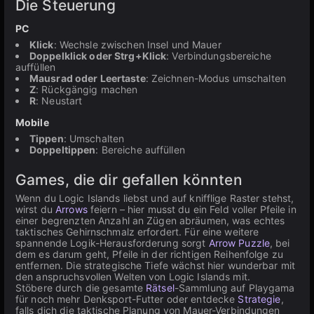
Die Steuerung
PC
Klick
: Wechsle zwischen Insel und Mauer
Doppelklick oder Strg+Klick
: Verbindungsbereiche
auffüllen
Mausrad oder Leertaste
: Zeichnen-Modus umschalten
Z
: Rückgängig machen
R
: Neustart
Mobile
Tippen
: Umschalten
Doppeltippen
: Bereiche auffüllen
Games, die dir gefallen könnten
Wenn du Logic Islands liebst und auf knifflige Raster stehst,
wirst du
Arrows
feiern – hier musst du ein Feld voller Pfeile in
einer begrenzten Anzahl an Zügen abräumen, was echtes
taktisches Gehirnschmalz erfordert. Für eine weitere
spannende Logik-Herausforderung sorgt
Arrow Puzzle
, bei
dem es darum geht, Pfeile in der richtigen Reihenfolge zu
entfernen. Die strategische Tiefe wächst hier wunderbar mit
den anspruchsvollen Welten von Logic Islands mit.
Stöbere durch die gesamte
Rätsel
-Sammlung auf Playgama
für noch mehr Denksport-Futter oder entdecke
Strategie
,
falls dich die taktische Planung von Mauer-Verbindungen