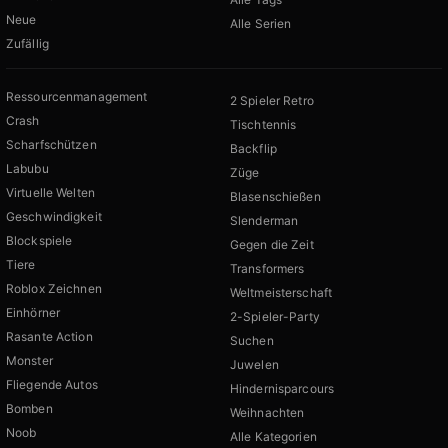
Neue
Alle Serien
Zufällig
Ressourcenmanagement
2 Spieler Retro
Crash
Tischtennis
Scharfschützen
Backflip
Labubu
Züge
Virtuelle Welten
Blasenschießen
Geschwindigkeit
Slenderman
Blockspiele
Gegen die Zeit
Tiere
Transformers
Roblox Zeichnen
Weltmeisterschaft
Einhörner
2-Spieler-Party
Rasante Action
Suchen
Monster
Juwelen
Fliegende Autos
Hindernisparcours
Bomben
Weihnachten
Noob
Alle Kategorien