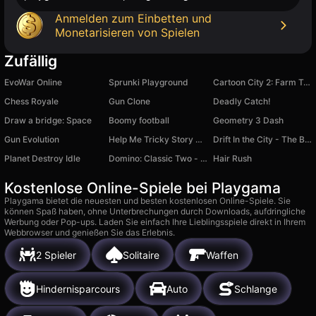
Anmelden zum Einbetten und
Monetarisieren von Spielen
Zufällig
EvoWar Online
Sprunki Playground
Cartoon City 2: Farm To Town
Chess Royale
Gun Clone
Deadly Catch!
Draw a bridge: Space
Boomy football
Geometry 3 Dash
Gun Evolution
Help Me Tricky Story A Complicated Story
Drift In the City - The Blacklist
Planet Destroy Idle
Domino: Classic Two - player
Hair Rush
Kostenlose Online-Spiele bei Playgama
Playgama bietet die neuesten und besten kostenlosen Online-Spiele. Sie
können Spaß haben, ohne Unterbrechungen durch Downloads, aufdringliche
Werbung oder Pop-ups. Laden Sie einfach Ihre Lieblingsspiele direkt in Ihrem
Webbrowser und genießen Sie das Erlebnis.
2 Spieler
Solitaire
Waffen
Hindernisparcours
Auto
Schlange