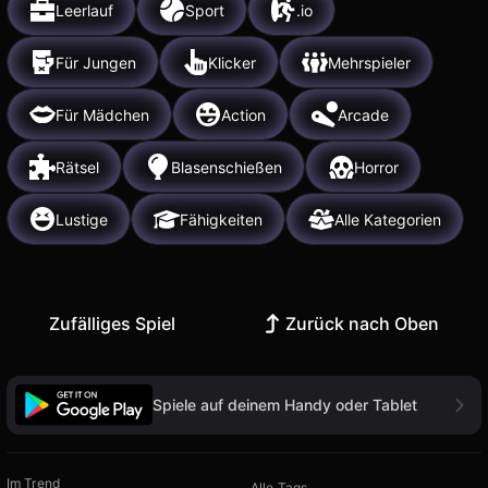
Leerlauf
Sport
.io
Für Jungen
Klicker
Mehrspieler
Für Mädchen
Action
Arcade
Rätsel
Blasenschießen
Horror
Lustige
Fähigkeiten
Alle Kategorien
Zufälliges Spiel
Zurück nach Oben
Spiele auf deinem Handy oder Tablet
Im Trend
Alle Tags