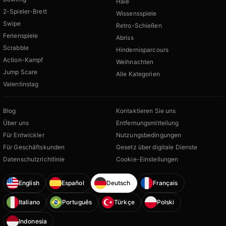
Haie
2-Spieler-Brett
Wissensspiele
Swipe
Retro-Schießen
Ferienspiele
Abriss
Scrabble
Hindernisparcours
Action-Kampf
Weihnachten
Jump Scare
Alle Kategorien
Valentinstag
Blog
Kontaktieren Sie uns
Über uns
Entfernungsmitteilung
Für Entwickler
Nutzungsbedingungen
Für Geschäftskunden
Gesetz über digitale Dienste
Datenschutzrichtlinie
Cookie-Einstellungen
English
Español
Deutsch
Français
Italiano
Português
Türkçe
Polski
Indonesia