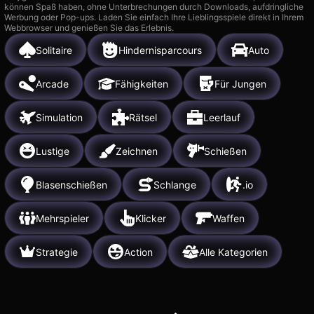
können Spaß haben, ohne Unterbrechungen durch Downloads, aufdringliche
Werbung oder Pop-ups. Laden Sie einfach Ihre Lieblingsspiele direkt in Ihrem
Webbrowser und genießen Sie das Erlebnis.
Solitaire
Hindernisparcours
Auto
Arcade
Fähigkeiten
Für Jungen
Simulation
Rätsel
Leerlauf
Lustige
Zeichnen
Schießen
Blasenschießen
Schlange
.io
Mehrspieler
Klicker
Waffen
Strategie
Action
Alle Kategorien