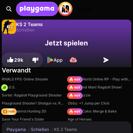
Login
KS 2 Teams
Schießen
Fortschritt
Nein
Speichern
KS 2 Teams ist ein kostenloses schießen-Spiel von JustPlay. Spiel es online auf Playgama.
Jetzt spielen
speichern!
29k
App
Verwandt
RIVALS FPS: Online Shooter
Sprunki World Online RP - Play with Friends!
H.O.G.S.
Playground Man! Ragdoll Show!
Sorter: Ragdoll Playground Shooter
Arrow Puzzle
Playground Shooter! Shotgun vs. Ragdolls!
Obby: +1 Jump per Click
Italian Brainrot Hunting 3D
Piece of Cake: Merge & Bake
Save Your Friend's Sister
Age of Heroes
Playgama
/
Schießen
/
KS 2 Teams