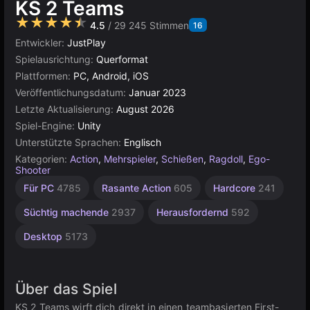
KS 2 Teams
★★★★★
4.5
/ 29 245 Stimmen
16
Entwickler:
JustPlay
Spielausrichtung:
Querformat
Plattformen:
PC, Android, iOS
Veröffentlichungsdatum:
Januar 2023
Letzte Aktualisierung:
August 2026
Spiel-Engine:
Unity
Unterstützte Sprachen:
Englisch
Kategorien:
Action
,
Mehrspieler
,
Schießen
,
Ragdoll
,
Ego-
Shooter
Hochwertige
Browser
Unity
Für PC
4785
Rasante Action
605
Hardcore
241
Online
5026
3572
3175
Süchtig machende
2937
Herausfordernd
592
Desktop
5173
Über das Spiel
KS 2 Teams wirft dich direkt in einen teambasierten First-