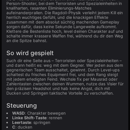
Person-Shooter, bei dem Terroristen und Spezialeinheiten in
knallharten, rasanten Eliminierungs-Matches
aufeinanderprallen. Die Ragdoll-Physik verleiht jedem Kill ein
herrlich wuchtiges Gefühl, und die knackigen Effekte
zusammen mit dem absolut süchtig machenden Gameplay
sorgen dafür, dass keine Sekunde Langeweile aufkommt.
Klettere die Bestenliste hoch, level deinen Charakter auf und
schalte immer krassere Waffen frei, während du dir den Weg
an die Spitze bahnst.
So wird gespielt
Such dir eine Seite aus – Terroristen oder Spezialeinheiten –
und dann heißt es: weg mit dem Gegner. Wer jeden aus dem
gegnerischen Team ausschaltet, gewinnt. Durch Level-ups
schaltest du frisches Equipment frei, und dein Rang steigt
mit jedem erledigten Feind. Wechsle fix per Mausrad oder
Zahlentasten zwischen deinen Wummen, nutze das Visier für
den präzisen Headshot und hab keine Angst, dich mit
Ducken und Springen taktische Vorteile zu verschaffen.
Steuerung
WASD
: Charakter bewegen
Linke Shift-Taste
: rennen
Leertaste
: springen
C
: ducken