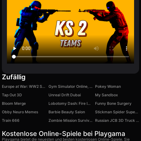
Zufällig
Europe at War: WW2 Strategy
Gym Simulator Online, Escape
Pokey Woman
Tap Out 3D
Unreal Drift Dubai
My Sandbox
Bloom Merge
Lobotomy Dash: Fire In The Holl!
Funny Bone Surgery
Obby Neuro Memes
Barbie Beauty Salon
Stickman Spider Superhero with hook
Train 666
Zombie Mission Survivor
Russian JCB 3D Truck Simulator
Kostenlose Online-Spiele bei Playgama
Playgama bietet die neuesten und besten kostenlosen Online-Spiele. Sie