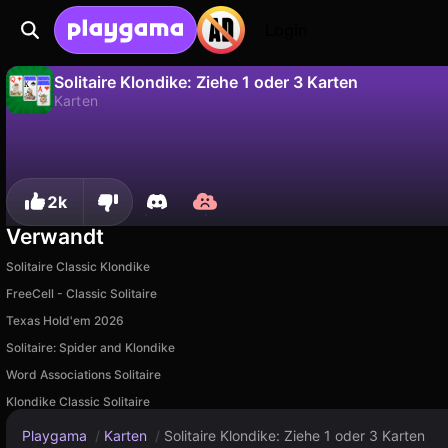
Login
Solitaire Klondike: Ziehe 1 oder 3 Karten
Karten
Nein
Speic
Fortschritt speichern!
Solitaire Klondike: Ziehe 1 oder 3 Karten ist ein kostenloses karten-Spiel von Old Singleton. Spiel es online auf Playgama.
2k
Verwandt
Solitaire Classic Klondike
FreeCell - Classic Solitaire
Texas Hold'em 2026
Solitaire: Spider and Klondike
Word Associations Solitaire
Klondike Classic Solitaire
Playgama
/
Karten
/
Solitaire Klondike: Ziehe 1 oder 3 Karten