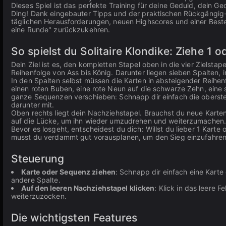
Dieses Spiel ist das perfekte Training für deine Geduld, dein 
Ding! Dank eingebauter Tipps und der praktischen Rückgängig-Fu
täglichen Herausforderungen, neuen Highscores und einer Besten
eine Runde" zurückzukehren.
So spielst du Solitaire Klondike: Ziehe 1
Dein Ziel ist es, den kompletten Stapel oben in die vier Zielsta
Reihenfolge von Ass bis König. Darunter liegen sieben Spalten, i
In den Spalten selbst müssen die Karten in absteigender Reihe
einen roten Buben, eine rote Neun auf die schwarze Zehn, eine 
ganze Sequenzen verschieben: Schnapp dir einfach die oberste
darunter mit.
Oben rechts liegt dein Nachziehstapel. Brauchst du neue Karten?
auf die Lücke, um ihn wieder umzudrehen und weiterzumachen
Bevor es losgeht, entscheidest du dich: Willst du lieber 1 Karte 
musst du verdammt gut vorausplanen, um den Sieg einzufahren
Steuerung
Karte oder Sequenz ziehen
: Schnapp dir einfach eine Kart
andere Spalte.
Auf den leeren Nachziehstapel klicken
: Klick in das leere
weiterzuzocken.
Die wichtigsten Features