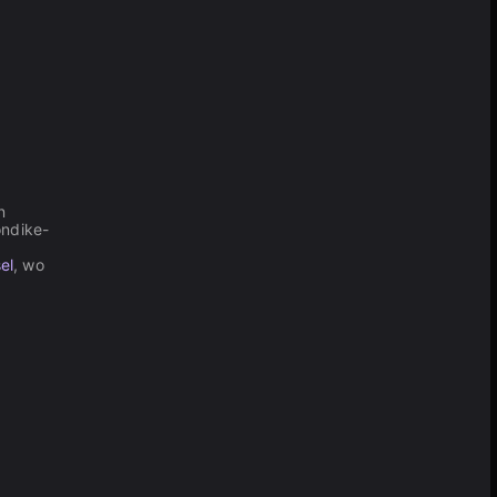
n
ondike-
el
, wo