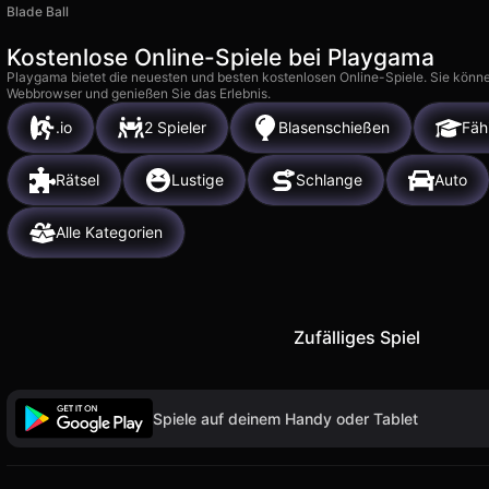
Blade Ball
Kostenlose Online-Spiele bei Playgama
Playgama bietet die neuesten und besten kostenlosen Online-Spiele. Sie könne
Webbrowser und genießen Sie das Erlebnis.
.io
2 Spieler
Blasenschießen
Fäh
Rätsel
Lustige
Schlange
Auto
Alle Kategorien
Zufälliges Spiel
Spiele auf deinem Handy oder Tablet