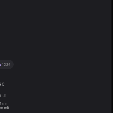
le
1236
se
 dir
r
f die
en mit