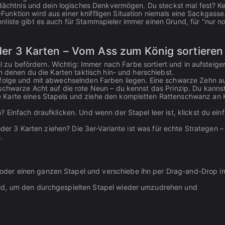
Gedächtnis und dein logisches Denkvermögen. Du steckst mal fest? Ke
nktion wird aus einer kniffligen Situation niemals eine Sackgasse.
liste gibt es auch für Stammspieler immer einen Grund, für "nur n
 oder 3 Karten – Vom Ass zum König sortieren
pel zu befördern. Wichtig: Immer nach Farbe sortiert und in aufsteig
n denen du die Karten taktisch hin- und herschiebst.
nfolge und mit abwechselnden Farben liegen. Eine schwarze Zehn a
schwarze Acht auf die rote Neun – du kennst das Prinzip. Du kanns
 Karte eines Stapels und ziehe den kompletten Rattenschwanz an 
 Einfach draufklicken. Und wenn der Stapel leer ist, klickst du ein
.
oder 3 Karten ziehen? Die 3er-Variante ist was für echte Strategen – 
.
e oder einen ganzen Stapel und verschiebe ihn per Drag-and-Drop in
 Feld, um den durchgespielten Stapel wieder umzudrehen und