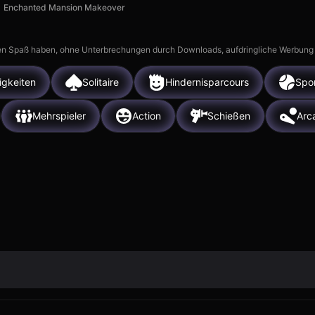
Enchanted Mansion Makeover
n Spaß haben, ohne Unterbrechungen durch Downloads, aufdringliche Werbung ode
igkeiten
Solitaire
Hindernisparcours
Spo
Mehrspieler
Action
Schießen
Arc