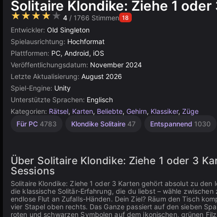
Solitaire Klondike: Ziehe 1 oder
★★★★★
4
/ 1766 Stimmen
18
Entwickler:
Old Singleton
Spielausrichtung:
Hochformat
Plattformen:
PC, Android, iOS
Veröffentlichungsdatum:
November 2024
Letzte Aktualisierung:
August 2026
Spiel-Engine:
Unity
Unterstützte Sprachen:
Englisch
Kategorien:
Rätsel
,
Karten
,
Beliebte
,
Gehirn
,
Klassiker
,
Züge
Agility
Desktop
Russisch
Browser
Unity
Für 1
Für PC
4783
Klondike Solitaire
47
Entspannend
1030
Spieler
Online
2593
5024
5174
1798
3175
4143
Über Solitaire Klondike: Ziehe 1 oder 3 Ka
Sessions
Solitaire Klondike: Ziehe 1 oder 3 Karten gehört absolut zu de
die klassische Solitär-Erfahrung, die du liebst – wähle zwische
endlose Flut an Zufalls-Händen. Dein Ziel? Räum den Tisch kompl
vier Stapel oben rechts. Das Ganze passiert auf den sieben Spal
roten und schwarzen Symbolen auf dem ikonischen, grünen Filz