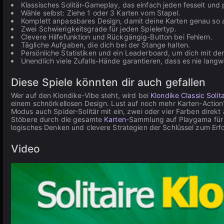
Klassisches Solitär-Gameplay, das einfach jeden fesselt und
Wähle selbst: Ziehe 1 oder 3 Karten vom Stapel.
Komplett anpassbares Design, damit deine Karten genau so au
Zwei Schwierigkeitsgrade für jeden Spielertyp.
Clevere Hilfefunktion und Rückgängig-Button bei Fehlern.
Tägliche Aufgaben, die dich bei der Stange halten.
Persönliche Statistiken und ein Leaderboard, um dich mit d
Unendlich viele Zufalls-Hände garantieren, dass es nie langwe
Diese Spiele könnten dir auch gefallen
Wer auf den Klondike-Vibe steht, wird bei
Klondike Classic Solita
einem schnörkellosen Design. Lust auf noch mehr Karten-Actio
Modus auch Spider-Solitär mit ein, zwei oder vier Farben direkt
Stöbere durch die gesamte
Karten
-Sammlung auf Playgama für 
logisches Denken und clevere Strategien der Schlüssel zum Erfo
Video