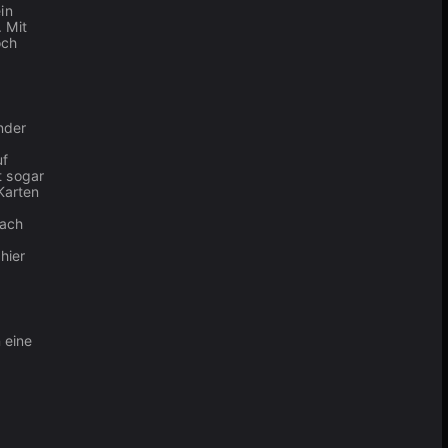
in
 Mit
och
ender
uf
t sogar
Karten
fach
hier
 eine