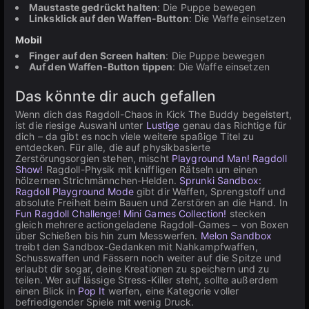
Maustaste gedrückt halten
: Die Puppe bewegen
Linksklick auf den Waffen-Button
: Die Waffe einsetzen
Mobil
Finger auf den Screen halten
: Die Puppe bewegen
Auf den Waffen-Button tippen
: Die Waffe einsetzen
Das könnte dir auch gefallen
Wenn dich das Ragdoll-Chaos in Kick The Buddy begeistert,
ist die riesige Auswahl unter
Lustige
genau das Richtige für
dich – da gibt es noch viele weitere spaßige Titel zu
entdecken. Für alle, die auf physikbasierte
Zerstörungsorgien stehen, mischt
Playground Man! Ragdoll
Show!
Ragdoll-Physik mit kniffligen Rätseln um einen
hölzernen Strichmännchen-Helden.
Sprunki Sandbox:
Ragdoll Playground Mode
gibt dir Waffen, Sprengstoff und
absolute Freiheit beim Bauen und Zerstören an die Hand. In
Fun Ragdoll Challenge! Mini Games Collection!
stecken
gleich mehrere actiongeladene Ragdoll-Games – von Boxen
über Schießen bis hin zum Messwerfen.
Melon Sandbox
treibt den Sandbox-Gedanken mit Nahkampfwaffen,
Schusswaffen und Fässern noch weiter auf die Spitze und
erlaubt dir sogar, deine Kreationen zu speichern und zu
teilen. Wer auf lässige Stress-Killer steht, sollte außerdem
einen Blick in
Pop It
werfen, eine Kategorie voller
befriedigender Spiele mit wenig Druck.