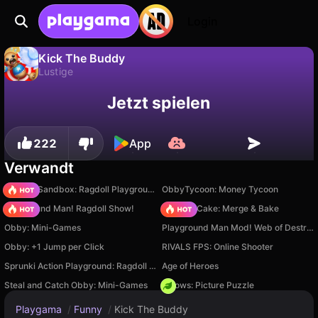
Login
Kick The Buddy
Lustige
Fortschritt
Nein
Speichern
Kick The Buddy ist ein kostenloses lustige-Spiel von PlayDanilych. Spiel es online auf Playgama.
Jetzt spielen
speichern!
222
App
Verwandt
Sprunki Sandbox: Ragdoll Playground Mode
ObbyTycoon: Money Tycoon
Playground Man! Ragdoll Show!
Piece of Cake: Merge & Bake
Obby: Mini-Games
Playground Man Mod! Web of Destruction!
Obby: +1 Jump per Click
RIVALS FPS: Online Shooter
Sprunki Action Playground: Ragdoll Sandbox
Age of Heroes
Steal and Catch Obby: Mini-Games
Arrows: Picture Puzzle
Playgama
/
Funny
/
Kick The Buddy