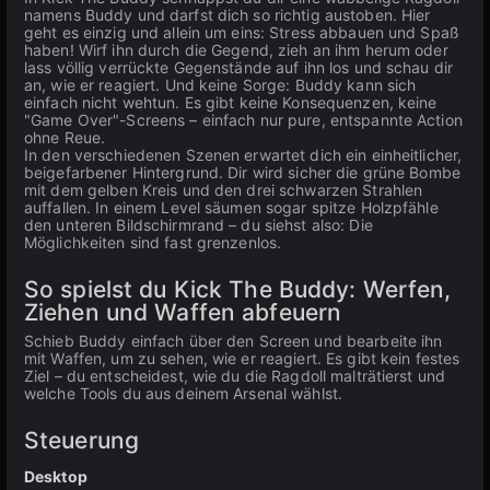
namens Buddy und darfst dich so richtig austoben. Hier
geht es einzig und allein um eins: Stress abbauen und Spaß
haben! Wirf ihn durch die Gegend, zieh an ihm herum oder
lass völlig verrückte Gegenstände auf ihn los und schau dir
an, wie er reagiert. Und keine Sorge: Buddy kann sich
einfach nicht wehtun. Es gibt keine Konsequenzen, keine
"Game Over"-Screens – einfach nur pure, entspannte Action
ohne Reue.
In den verschiedenen Szenen erwartet dich ein einheitlicher,
beigefarbener Hintergrund. Dir wird sicher die grüne Bombe
mit dem gelben Kreis und den drei schwarzen Strahlen
auffallen. In einem Level säumen sogar spitze Holzpfähle
den unteren Bildschirmrand – du siehst also: Die
Möglichkeiten sind fast grenzenlos.
So spielst du Kick The Buddy: Werfen,
Ziehen und Waffen abfeuern
Schieb Buddy einfach über den Screen und bearbeite ihn
mit Waffen, um zu sehen, wie er reagiert. Es gibt kein festes
Ziel – du entscheidest, wie du die Ragdoll malträtierst und
welche Tools du aus deinem Arsenal wählst.
Steuerung
Desktop