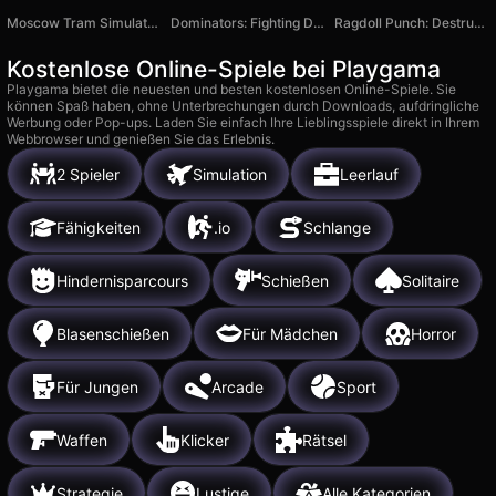
Moscow Tram Simulator 3D
Dominators: Fighting Dinosaurs
Ragdoll Punch: Destruction Challenge!
Kostenlose Online-Spiele bei Playgama
Playgama bietet die neuesten und besten kostenlosen Online-Spiele. Sie
können Spaß haben, ohne Unterbrechungen durch Downloads, aufdringliche
Werbung oder Pop-ups. Laden Sie einfach Ihre Lieblingsspiele direkt in Ihrem
Webbrowser und genießen Sie das Erlebnis.
2 Spieler
Simulation
Leerlauf
Fähigkeiten
.io
Schlange
Hindernisparcours
Schießen
Solitaire
Blasenschießen
Für Mädchen
Horror
Für Jungen
Arcade
Sport
Waffen
Klicker
Rätsel
Strategie
Lustige
Alle Kategorien