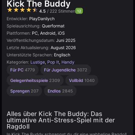
Kick The Buddy
★★★★★
4.5
/ 222 Stimmen
12
Entwickler:
PlayDanilych
Spielausrichtung:
Querformat
Plattformen:
PC, Android, iOS
Veröffentlichungsdatum:
Juni 2025
Letzte Aktualisierung:
August 2026
Unterstützte Sprachen:
Englisch
Kategorien:
Lustige
,
Pop It
,
Handy
Agility
Desktop
Browser
Konstruktion
Für PC
4779
Für Jugendliche
3072
2589
5019
5168
500
Gelegenheitsspiele
2309
Vollbild
1040
Sprengen
207
Endlos
2845
Alles über Kick The Buddy: Das
ultimative Anti-Stress-Spiel mit der
Ragdoll
In Kick The Buddy schnappst du dir eine wabbelige Ragdoll