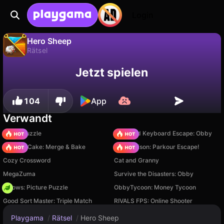
Login
Hero Sheep
Rätsel
Fortschritt
Nein
Speichern
Hero Sheep ist ein kostenloses rätsel-Spiel von Drivix Games. Spiel es online auf Playgama.
Jetzt spielen
speichern!
104
App
Verwandt
Arrow Puzzle
+1 Speed Keyboard Escape: Obby
Piece of Cake: Merge & Bake
Barry Prison: Parkour Escape!
Cozy Crossword
Cat and Granny
MegaZuma
Survive the Disasters: Obby
Arrows: Picture Puzzle
ObbyTycoon: Money Tycoon
Good Sort Master: Triple Match
RIVALS FPS: Online Shooter
Playgama
/
Rätsel
/
Hero Sheep