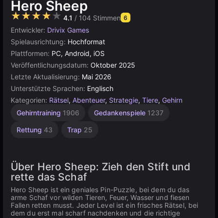
Hero Sheep
★★★★★
4.1
/ 104 Stimmen
6
Entwickler:
Drivix Games
Spielausrichtung:
Hochformat
Plattformen:
PC, Android, iOS
Veröffentlichungsdatum:
Oktober 2025
Letzte Aktualisierung:
Mai 2026
Unterstützte Sprachen:
Englisch
Kategorien:
Rätsel
,
Abenteuer
,
Strategie
,
Tiere
,
Gehirn
Gehirntraining
1906
Gedankenspiele
1237
Rettung
43
Trap
25
Über Hero Sheep: Zieh den Stift und
rette das Schaf
Hero Sheep ist ein geniales Pin-Puzzle, bei dem du das
arme Schaf vor wilden Tieren, Feuer, Wasser und fiesen
Fallen retten musst. Jeder Level ist ein frisches Rätsel, bei
dem du erst mal scharf nachdenken und die richtige