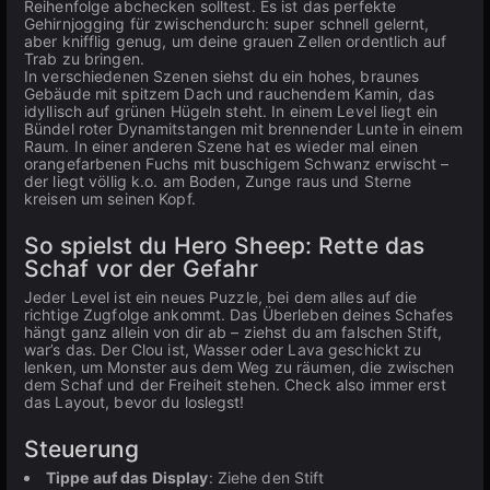
Reihenfolge abchecken solltest. Es ist das perfekte
Gehirnjogging für zwischendurch: super schnell gelernt,
aber knifflig genug, um deine grauen Zellen ordentlich auf
Trab zu bringen.
In verschiedenen Szenen siehst du ein hohes, braunes
Gebäude mit spitzem Dach und rauchendem Kamin, das
idyllisch auf grünen Hügeln steht. In einem Level liegt ein
Bündel roter Dynamitstangen mit brennender Lunte in einem
Raum. In einer anderen Szene hat es wieder mal einen
orangefarbenen Fuchs mit buschigem Schwanz erwischt –
der liegt völlig k.o. am Boden, Zunge raus und Sterne
kreisen um seinen Kopf.
So spielst du Hero Sheep: Rette das
Schaf vor der Gefahr
Jeder Level ist ein neues Puzzle, bei dem alles auf die
richtige Zugfolge ankommt. Das Überleben deines Schafes
hängt ganz allein von dir ab – ziehst du am falschen Stift,
war’s das. Der Clou ist, Wasser oder Lava geschickt zu
lenken, um Monster aus dem Weg zu räumen, die zwischen
dem Schaf und der Freiheit stehen. Check also immer erst
das Layout, bevor du loslegst!
Steuerung
Tippe auf das Display
: Ziehe den Stift