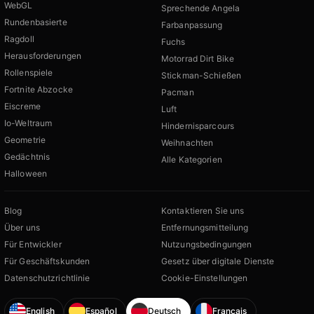
WebGL
Sprechende Angela
Rundenbasierte
Farbanpassung
Ragdoll
Fuchs
Herausforderungen
Motorrad Dirt Bike
Rollenspiele
Stickman-Schießen
Fortnite Abzocke
Pacman
Eiscreme
Luft
Io-Weltraum
Hindernisparcours
Geometrie
Weihnachten
Gedächtnis
Alle Kategorien
Halloween
Blog
Kontaktieren Sie uns
Über uns
Entfernungsmitteilung
Für Entwickler
Nutzungsbedingungen
Für Geschäftskunden
Gesetz über digitale Dienste
Datenschutzrichtlinie
Cookie-Einstellungen
English
Español
Deutsch
Français