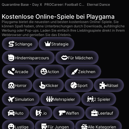
Quarantine Base - Day X
PROCareer: Football Career Simulator
Eternal Dance
Kostenlose Online-Spiele bei Playgama
Playgama bietet die neuesten und besten kostenlosen Online-Spiele. Sie
können Spaß haben, ohne Unterbrechungen durch Downloads, aufdringliche
Werbung oder Pop-ups. Laden Sie einfach Ihre Lieblingsspiele direkt in Ihrem
Webbrowser und genießen Sie das Erlebnis.
Schlange
Strategie
Hindernisparcours
Für Mädchen
Arcade
Action
Zeichnen
Horror
Klicker
Sport
Rätsel
Simulation
Mehrspieler
2 Spieler
Auto
.io
Waffen
Leerlauf
Lustige
Für Jungen
Alle Kategorien