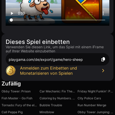
Dieses Spiel einbetten
Verwenden Sie diesen Link, um das Spiel mit einem iFrame
auf Ihrer Website einzubetten
playgama.com/de/export/game/hero-sheep
Anmelden zum Einbetten und
Monetarisieren von Spielen
Zufällig
Obby Tower: Prison
Car Mechanic: Fix The Car Simulator
Friday Night Funkin': Poppy RapTime
Fish Master - Go Fish
Coloring by Numbers. Pixel Room
City Police Cars
Tornado: Fury of the elements
Bubble Trouble
Run Number Merge
Call Peppa Pig
Mindblow
Obby Tower Jumping: Wings and Pets