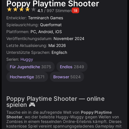
Poppy Playtime Shooter
★★★★★
4.1
/ 997 Stimmen
18
Entwickler:
Terminarch Games
Spielausrichtung:
Querformat
Plattformen:
PC, Android, iOS
Veröffentlichungsdatum:
November 2024
Letzte Aktualisierung:
Mai 2026
Unterstützte Sprachen:
Englisch
Serien:
Huggy
Für Jugendliche
3075
Endlos
2849
Hochwertige
3571
Browser
5024
Poppy Playtime Shooter — online
spielen 🎮
Tauche ein in die aufregende Welt von
Poppy Playtime
Shooter
, wo der beliebte Huggy-Wuggy gegen Wellen von
Zombies in einem fesselnden Online-Erlebnis kämpft. Dieses
kostenlose Spiel vereint spannungsgeladenes
Gameplay
mit