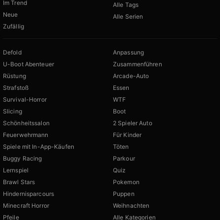
Im Trend
Alle Tags
Neue
Alle Serien
Zufällig
Defold
Anpassung
U-Boot Abenteuer
Zusammenführen
Rüstung
Arcade-Auto
Strafstoß
Essen
Survival-Horror
WTF
Slicing
Boot
Schönheitssalon
2 Spieler Auto
Feuerwehrmann
Für Kinder
Spiele mit In-App-Käufen
Töten
Buggy Racing
Parkour
Lernspiel
Quiz
Brawl Stars
Pokemon
Hindernisparcours
Puppen
Minecraft Horror
Weihnachten
Pfeile
Alle Kategorien