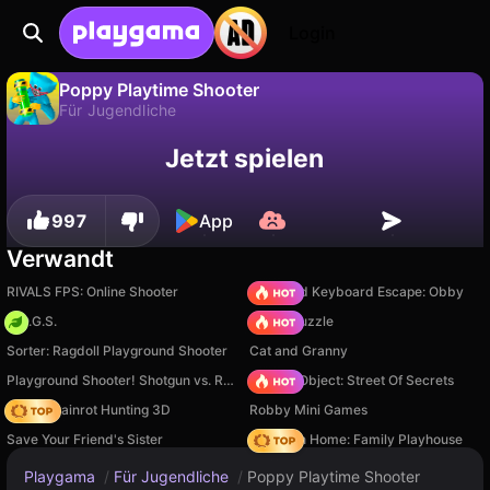
Login
Poppy Playtime Shooter
Für Jugendliche
Fortschritt
Nein
Speichern
Poppy Playtime Shooter ist ein kostenloses für jugendliche-Spiel von Terminarch Games. Spiel es online auf Playgama.
Jetzt spielen
speichern!
997
App
Verwandt
RIVALS FPS: Online Shooter
+1 Speed Keyboard Escape: Obby
H.O.G.S.
Arrow Puzzle
Sorter: Ragdoll Playground Shooter
Cat and Granny
Playground Shooter! Shotgun vs. Ragdolls!
Hidden Object: Street Of Secrets
Italian Brainrot Hunting 3D
Robby Mini Games
Save Your Friend's Sister
My Town Home: Family Playhouse
Playgama
/
Für Jugendliche
/
Poppy Playtime Shooter