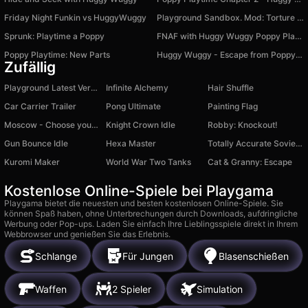
Friday Night Funkin vs HuggyWuggy
Playground Sandbox. Mod: Torture Ragdoll
Sprunk: Playtime a Poppy
FNAF with Huggy Wuggy Poppy Playtime
Poppy Playtime: New Parts
Huggy Wuggy - Escape from Poppy Playtime
Zufällig
Playground Latest Version
Infinite Alchemy
Hair Shuffle
Car Carrier Trailer
Pong Ultimate
Painting Flag
Moscow - Choose your path
Knight Crown Idle
Robby: Knockout!
Gun Bounce Idle
Hexa Master
Totally Accurate Soviet Battle Simulator
Kuromi Maker
World War Two Tanks
Cat & Granny: Escape
Kostenlose Online-Spiele bei Playgama
Playgama bietet die neuesten und besten kostenlosen Online-Spiele. Sie
können Spaß haben, ohne Unterbrechungen durch Downloads, aufdringliche
Werbung oder Pop-ups. Laden Sie einfach Ihre Lieblingsspiele direkt in Ihrem
Webbrowser und genießen Sie das Erlebnis.
Schlange
Für Jungen
Blasenschießen
Waffen
2 Spieler
Simulation