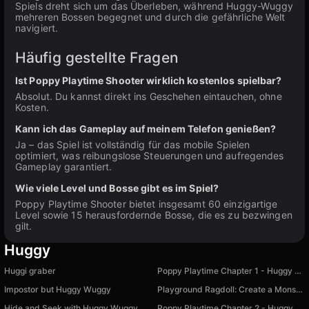
Spiels dreht sich um das Überleben, während Huggy-Wuggy
mehreren Bossen begegnet und durch die gefährliche Welt
navigiert.
Häufig gestellte Fragen
Ist Poppy Playtime Shooter wirklich kostenlos spielbar?
Absolut. Du kannst direkt ins Geschehen eintauchen, ohne
Kosten.
Kann ich das Gameplay auf meinem Telefon genießen?
Ja – das Spiel ist vollständig für das mobile Spielen
optimiert, was reibungslose Steuerungen und aufregendes
Gameplay garantiert.
Wie viele Level und Bosse gibt es im Spiel?
Poppy Playtime Shooter bietet insgesamt 60 einzigartige
Level sowie 15 herausfordernde Bosse, die es zu bezwingen
gilt.
Huggy
Huggi graber
Poppy Playtime Chapter 1 - Huggy Wuggy
Impostor but Huggy Wuggy
Playground Ragdoll: Create a Monster
Hide and Seek with Huggy Wuggy
Poppy Playtime Chapter 2 - Huggy Wuggy