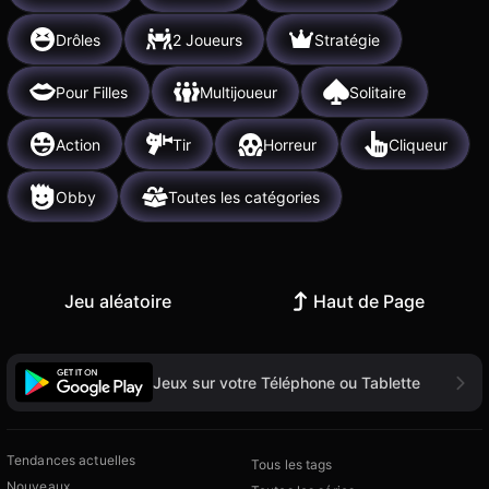
Drôles
2 Joueurs
Stratégie
Pour Filles
Multijoueur
Solitaire
Action
Tir
Horreur
Cliqueur
Obby
Toutes les catégories
Jeu aléatoire
Haut de Page
Jeux sur votre Téléphone ou Tablette
Tendances actuelles
Tous les tags
Nouveaux