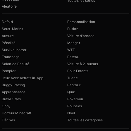
Toutes les séries
Aléatoire
Defold
Personnalisation
Sous-Marins
Fusion
Armure
Voiture d'arcade
Pénalité
Manger
Survival horror
WTF
Tranchage
Bateau
Salon de Beauté
Voiture à 2 joueurs
Pompier
Pour Enfants
Jeux avec achats in-app
Tuerie
Buggy Racing
Parkour
Apprentissage
Quiz
Brawl Stars
Pokémon
Obby
Poupées
Horreur Minecraft
Noël
Flèches
Toutes les catégories