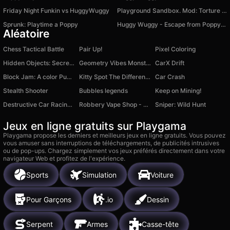
Friday Night Funkin vs HuggyWuggy
Playground Sandbox. Mod: Torture Ragdoll
Sprunk: Playtime a Poppy
Huggy Wuggy - Escape from Poppy Playtime
Aléatoire
Chess Tactical Battle
Pair Up!
Pixel Coloring
Hidden Objects: Secrets of Istanbul
Geometry Vibes Monster
CarX Drift
Block Jam: A color Puzzle
Kitty Spot The Differences with Friends - 1 2 Players
Car Crash
Stealth Shooter
Bubbles legends
Keep on Mining!
Destructive Car Racing Slope
Robbery Vape Shop - For Two Players!
Sniper: Wild Hunt
Jeux en ligne gratuits sur Playgama
Playgama propose les derniers et meilleurs jeux en ligne gratuits. Vous pouvez
vous amuser sans interruptions de téléchargements, de publicités intrusives
ou de pop-ups. Chargez simplement vos jeux préférés directement dans votre
navigateur Web et profitez de l'expérience.
Sports
Simulation
Voiture
Pour Garçons
.io
Dessin
Serpent
Armes
Casse-tête