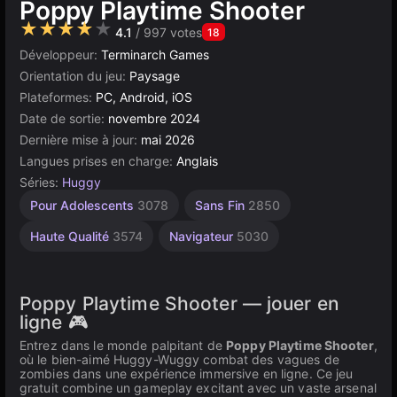
Poppy Playtime Shooter
★★★★★
4.1
/ 997 votes
18
Développeur:
Terminarch Games
Orientation du jeu:
Paysage
Plateformes:
PC, Android, iOS
Date de sortie:
novembre 2024
Dernière mise à jour:
mai 2026
Langues prises en charge:
Anglais
Séries:
Huggy
Pour Adolescents
3078
Sans Fin
2850
Haute Qualité
3574
Navigateur
5030
Poppy Playtime Shooter — jouer en
ligne 🎮
Entrez dans le monde palpitant de
Poppy Playtime Shooter
,
où le bien-aimé Huggy-Wuggy combat des vagues de
zombies dans une expérience immersive en ligne. Ce jeu
gratuit combine un gameplay excitant avec un vaste arsenal