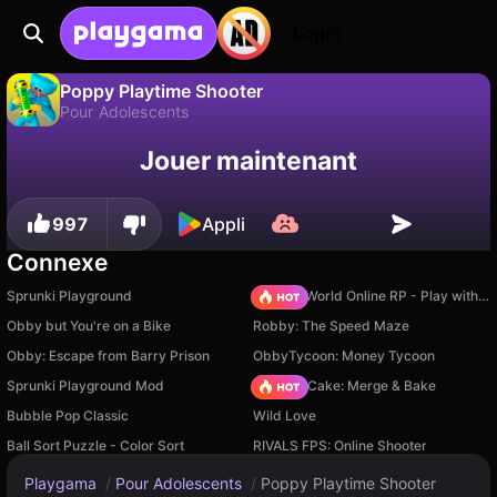
Login
Poppy Playtime Shooter
Pour Adolescents
Sauvegardez la
Non
Enregistrer
Jouer maintenant
Poppy Playtime Shooter est un jeu de pour adolescents gratuit par Terminarch Games. Joue-y en ligne sur Playgama.
progression !
997
Appli
Connexe
Sprunki Playground
Sprunki World Online RP - Play with Friends!
Obby but You're on a Bike
Robby: The Speed Maze
Obby: Escape from Barry Prison
ObbyTycoon: Money Tycoon
Sprunki Playground Mod
Piece of Cake: Merge & Bake
Bubble Pop Classic
Wild Love
Ball Sort Puzzle - Color Sort
RIVALS FPS: Online Shooter
Playgama
/
Pour Adolescents
/
Poppy Playtime Shooter