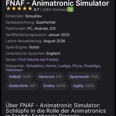
FNAF - Animatronic Simulator
★★★★★
4.7
/ 2284 Stimmen
12
Entwickler:
SimusDev
Spielausrichtung:
Querformat
Plattformen:
PC, Android, iOS
Veröffentlichungsdatum:
Januar 2023
Letzte Aktualisierung:
August 2026
Spiel-Engine:
Godot
Unterstützte Sprachen:
Englisch
Serien:
Fünf Nächte bei Freddy
Kategorien:
Simulation
,
Horror
,
Lustige
,
Pizza
,
Gruselige
,
Halloween
Desktop
Baby
Indie
Sandbox
Bauen
Hochwertige
Russisch
Pixel
Godot
Für 1
Vollbild
1040
Hardcore
241
Spannende
1105
Spieler
1218
276
Art
638
91
5171
1796
414
3569
438
4146
Gedächtnis
301
Endlos
2848
Agility
2593
Über FNAF - Animatronic Simulator:
Schlüpfe in die Rolle der Animatronics