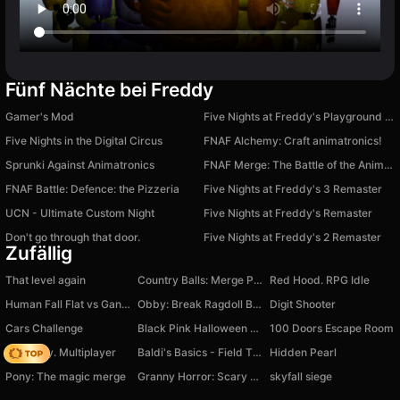
Fünf Nächte bei Freddy
Gamer's Mod
Five Nights at Freddy's Playground Sandbox
Five Nights in the Digital Circus
FNAF Alchemy: Craft animatronics!
Sprunki Against Animatronics
FNAF Merge: The Battle of the Animatronics
FNAF Battle: Defence: the Pizzeria
Five Nights at Freddy's 3 Remaster
UCN - Ultimate Custom Night
Five Nights at Freddy's Remaster
Don't go through that door.
Five Nights at Freddy's 2 Remaster
Zufällig
That level again
Country Balls: Merge Puzzle
Red Hood. RPG Idle
Human Fall Flat vs Gang Beasts
Obby: Break Ragdoll Bones 3D
Digit Shooter
Cars Challenge
Black Pink Halloween Concert
100 Doors Escape Room
Dark City. Multiplayer
Baldi's Basics - Field Ttip - Original
Hidden Pearl
Pony: The magic merge
Granny Horror: Scary Escape from Home
skyfall siege