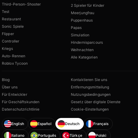
Third-Person-Shooter
2 Spieler für Kinder
Test
Meerjungfrau
Restaurant
Puppenhaus
Sonic Spiele
Papas
Flipper
Simulation
Controller
Hindernisparcours
Kriegs
Weihnachten
Auto-Rennen
Alle Kategorien
Roblox Tycoon
Blog
Kontaktieren Sie uns
Über uns
Entfernungsmitteilung
Für Entwickler
Nutzungsbedingungen
Für Geschäftskunden
Gesetz über digitale Dienste
Datenschutzrichtlinie
Cookie-Einstellungen
English
Español
Deutsch
Français
Italiano
Português
Türkçe
Polski