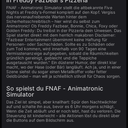
in Freddy Fazbear's Pizzeria
FNAF - Animatronic Simulator stellt die altbekannte Five
Nights at Freddy's-Formel komplett auf den Kopf. Vergiss
das nervenaufreibende Warten hinter dem
Sicherheitsschreibtisch – hier wirst du selbst zum
Animatronic! Ob Freddy Fazbear, Bonnie, Chica, Foxy oder
Golden Freddy: Du treibst in der Pizzeria dein Unwesen. Das
Spiel startet direkt mit dem herrlich makabren Disclaimer:
"Fazbear Entertainment übernimmt keine Haftung für
Personen- oder Sachschäden. Sollte es zu Schäden oder
zum Tod kommen, wird innerhalb von 90 Tagen eine
Vermisstenanzeige aufgegeben, sobald die Räumlichkeiten
gründlich gereinigt, gebleicht und die Teppiche
ausgetauscht wurden." Ein düsterer Humor, der direkt klar
macht, wo der Hase (oder Bär) langläuft. Ach ja, und in einer
Szene siehst du sogar einen Metallkoffer voller fetter
Geldbündel – man will ja schließlich stilvoll für Chaos sorgen.
So spielst du FNAF - Animatronic
Simulator
Das Ziel ist simpel, aber knallhart: Spür den Nachtwächter
auf und schalte ihn aus, bevor es 6 Uhr morgens schlägt.
Wenn die Zeit abläuft und er noch lebt, hast du verloren. Die
Steuerung ist kinderleicht – alle Aktionen löst du direkt über
die Buttons auf dem Bildschirm aus.