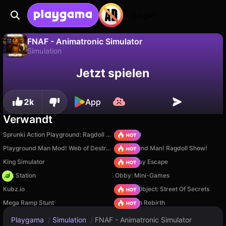
Login
FNAF - Animatronic Simulator
Simulation
Fortschritt
Nein
Speichern
FNAF - Animatronic Simulator ist ein kostenloses simulation-Spiel von SimusDev. Spiel es online auf Playgama.
Jetzt spielen
speichern!
2k
App
Verwandt
Sprunki Action Playground: Ragdoll Sandbox
TB World
Playground Man Mod! Web of Destruction!
Playground Man! Ragdoll Show!
King Simulator
Your Obby Escape
Gas Station
Obby: Mini-Games
Kubz.io
Hidden Object: Street Of Secrets
Mega Ramp Stunt
Stickman Rebirth
Playgama
/
Simulation
/
FNAF - Animatronic Simulator