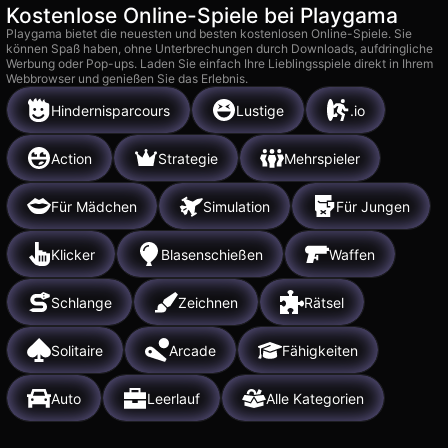
Kostenlose Online-Spiele bei Playgama
Playgama bietet die neuesten und besten kostenlosen Online-Spiele. Sie
können Spaß haben, ohne Unterbrechungen durch Downloads, aufdringliche
Werbung oder Pop-ups. Laden Sie einfach Ihre Lieblingsspiele direkt in Ihrem
Webbrowser und genießen Sie das Erlebnis.
Hindernisparcours
Lustige
.io
Action
Strategie
Mehrspieler
Für Mädchen
Simulation
Für Jungen
Klicker
Blasenschießen
Waffen
Schlange
Zeichnen
Rätsel
Solitaire
Arcade
Fähigkeiten
Auto
Leerlauf
Alle Kategorien