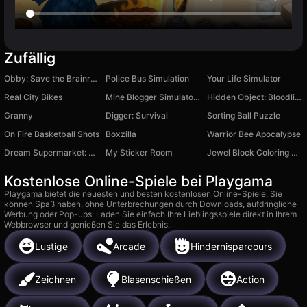
Zufällig
Obby: Save the Brainrots Online
Police Bus Simulation
Your Life Simulator
Real City Bikes
Mine Blogger Simulator 3D
Hidden Object: Bloodline Legacy
Granny
Digger: Survival
Sorting Ball Puzzle
On Fire Basketball Shots
Boxzilla
Warrior Bee Apocalypse
Dream Supermarket: 3D Shop
My Sticker Room
Jewel Block Coloring & Sorting
Kostenlose Online-Spiele bei Playgama
Playgama bietet die neuesten und besten kostenlosen Online-Spiele. Sie
können Spaß haben, ohne Unterbrechungen durch Downloads, aufdringliche
Werbung oder Pop-ups. Laden Sie einfach Ihre Lieblingsspiele direkt in Ihrem
Webbrowser und genießen Sie das Erlebnis.
Lustige
Arcade
Hindernisparcours
Zeichnen
Blasenschießen
Action