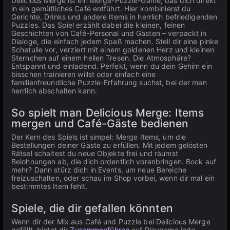
Delicious Merge ist ein Merge-Puzzle-Game, das dich direkt
in ein gemütliches Café entführt. Hier kombinierst du
Gerichte, Drinks und andere Items in herrlich befriedigenden
Puzzles. Das Spiel erzählt dabei die kleinen, feinen
Geschichten von Café-Personal und Gästen – verpackt in
Dialoge, die einfach jedem Spaß machen. Stell dir eine pinke
Schatulle vor, verziert mit einem goldenen Herz und kleinen
Sternchen auf einem hellen Tresen. Die Atmosphäre?
Entspannt und einladend. Perfekt, wenn du dein Gehirn ein
bisschen trainieren willst oder einfach eine
familienfreundliche Puzzle-Erfahrung suchst, bei der man
herrlich abschalten kann.
So spielt man Delicious Merge: Items
mergen und Café-Gäste bedienen
Der Kern des Spiels ist simpel: Merge Items, um die
Bestellungen deiner Gäste zu erfüllen. Mit jedem gelösten
Rätsel schaltest du neue Objekte frei und räumst
Belohnungen ab, die dich ordentlich voranbringen. Bock auf
mehr? Dann stürz dich in Events, um neue Bereiche
freizuschalten, oder schau im Shop vorbei, wenn dir mal ein
bestimmtes Item fehlt.
Spiele, die dir gefallen könnten
Wenn dir der Mix aus Café und Puzzle bei Delicious Merge
gefällt, bietet dir
Zusammenführen
auf Playgama jede