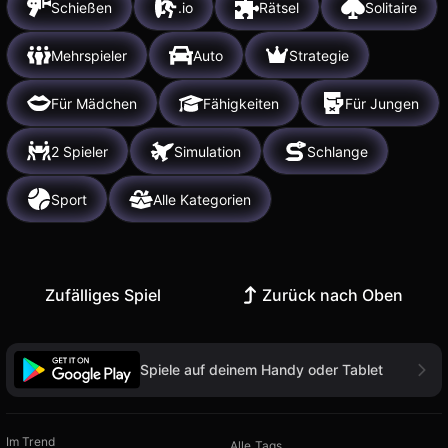
Schießen
.io
Rätsel
Solitaire
Mehrspieler
Auto
Strategie
Für Mädchen
Fähigkeiten
Für Jungen
2 Spieler
Simulation
Schlange
Sport
Alle Kategorien
Zufälliges Spiel
Zurück nach Oben
Spiele auf deinem Handy oder Tablet
Im Trend
Alle Tags