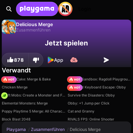
Login
Delicious Merge
Zusammenführen
Fortschritt
Nein
Speichern
Delicious Merge ist ein kostenloses zusammenführen-Spiel von Barista Velotsiraptor. Spiel es online auf Playgama.
Jetzt spielen
speichern!
878
App
Verwandt
Piece of Cake: Merge & Bake
Sprunki Sandbox: Ragdoll Playground Mode
Chicken Merge
+1 Speed Keyboard Escape: Obby
Craft Mobs: Create a Monster and Fight!
Survive the Disasters: Obby
Elemental Monsters: Merge
Obby: +1 Jump per Click
Poppy Playtime 5 Merge: All Characters
Cat and Granny
Block Blast 2048
RIVALS FPS: Online Shooter
Playgama
/
Zusammenführen
/
Delicious Merge