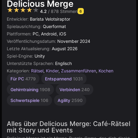
Delicious Merge
★★★★★
4.2
/ 878 Stimmen
6
Entwickler:
Barista Velotsiraptor
Spielausrichtung:
Querformat
Plattformen:
PC, Android, iOS
Veröffentlichungsdatum:
November 2024
Letzte Aktualisierung:
August 2026
Spiel-Engine:
Unity
Unterstützte Sprachen:
Englisch
Kategorien:
Rätsel
,
Kinder
,
Zusammenführen
,
Kochen
Desktop
Inkrementell
Bauen
Russisch
Einfache
Browser
Unity
Für 1
Für
Für PC
4779
Entspannend
1031
Spieler
Kinder
Online
637
5019
5168
1571
1796
565
3172
1477
4145
Gehirntraining
1908
Verbinden
240
Schwertspiele
106
Agility
2590
Alles über Delicious Merge: Café-Rätsel
mit Story und Events