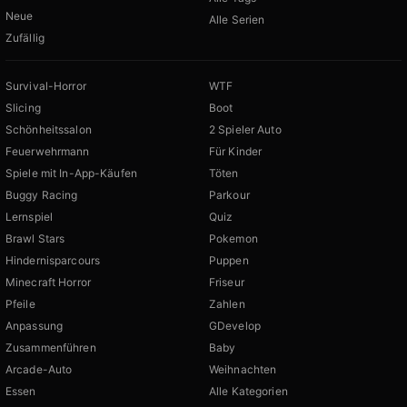
Neue
Alle Serien
Zufällig
Survival-Horror
WTF
Slicing
Boot
Schönheitssalon
2 Spieler Auto
Feuerwehrmann
Für Kinder
Spiele mit In-App-Käufen
Töten
Buggy Racing
Parkour
Lernspiel
Quiz
Brawl Stars
Pokemon
Hindernisparcours
Puppen
Minecraft Horror
Friseur
Pfeile
Zahlen
Anpassung
GDevelop
Zusammenführen
Baby
Arcade-Auto
Weihnachten
Essen
Alle Kategorien