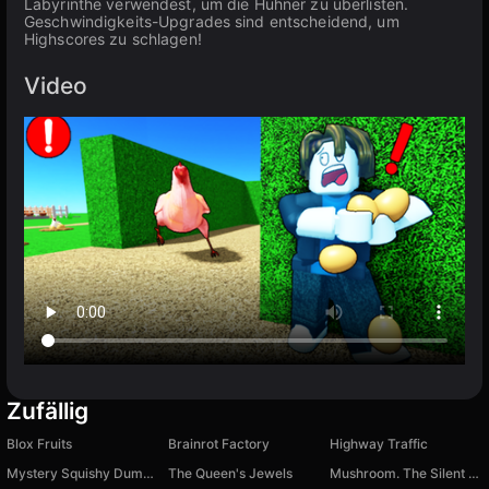
Labyrinthe verwendest, um die Hühner zu überlisten.
Geschwindigkeits-Upgrades sind entscheidend, um
Highscores zu schlagen!
Video
Zufällig
Blox Fruits
Brainrot Factory
Highway Traffic
Mystery Squishy Dumpling Blind Box
The Queen's Jewels
Mushroom. The Silent Hunt