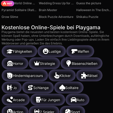
Sprunki World Online RP - Play with Friends!
Wedding Dress Up for Girls
Guess the picture
Pyramid Solitaire (Rating)
Brain Master
Halloween In The Enchanted Forest
Grow Slime
Block Puzzle Adventure
Shikaku Puzzle
Kostenlose Online-Spiele bei Playgama
Playgama bietet die neuesten und besten kostenlosen Online-Spiele. Sie
können Spaß haben, ohne Unterbrechungen durch Downloads, aufdringliche
Werbung oder Pop-ups. Laden Sie einfach Ihre Lieblingsspiele direkt in Ihrem
Webbrowser und genießen Sie das Erlebnis.
Fähigkeiten
Lustige
Waffen
Horror
Strategie
Blasenschießen
Hindernisparcours
Klicker
Rätsel
.io
Schlange
Solitaire
Arcade
Für Jungen
Auto
Action
2 Spieler
Sport