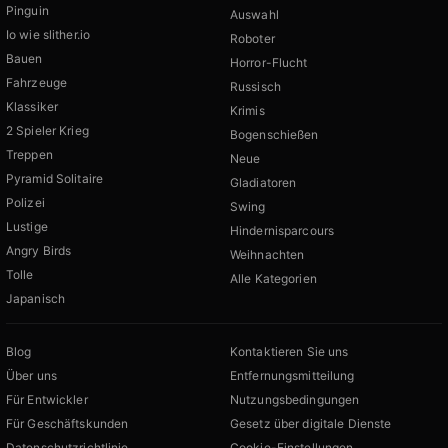
Pinguin
Auswahl
Io wie slither.io
Roboter
Bauen
Horror-Flucht
Fahrzeuge
Russisch
Klassiker
Krimis
2 Spieler Krieg
Bogenschießen
Treppen
Neue
Pyramid Solitaire
Gladiatoren
Polizei
Swing
Lustige
Hindernisparcours
Angry Birds
Weihnachten
Tolle
Alle Kategorien
Japanisch
Blog
Kontaktieren Sie uns
Über uns
Entfernungsmitteilung
Für Entwickler
Nutzungsbedingungen
Für Geschäftskunden
Gesetz über digitale Dienste
Datenschutzrichtlinie
Cookie-Einstellungen