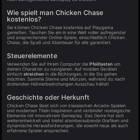
Wie spielt man Chicken Chase
kostenlos?
Sie können Chicken Chase kostenlos auf Playgama
genießen. Tauchen Sie ein in eine Welt voller aufregender
und ansprechender Online-Spiele, einschließlich Chicken
Chase, die Spaß und Abenteuer für alle garantiert.
Steuerelemente
Verwenden Sie auf Ihrem Computer die
Pfeiltasten
um
deinen Charakter zu navigieren. Auf mobilen Geräten
einfach
streichen
in die Richtungen, in die Sie gehen
möchten. Sammle Sterne und Münzen, während du nach
drohenden Hühnerbedrohungen Ausschau hältst!
Geschichte oder Herkunft
Chicken Chase lässt sich von klassischen Arcade-Spielen
und modernen Titeln inspirieren und verbindet nostalgische
Elemente mit innovativem Gameplay. Das Genre hat sich
weiterentwickelt und bietet atemberaubende Grafiken und
dynamische Herausforderungen, die sowohl neue als auch
erfahrene Spieler ansprechen.