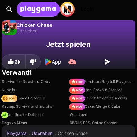
Login
Chicken Chase
Überleben
Fortschritt
Nein
Speichern
Chicken Chase ist ein kostenloses überleben-Spiel von Develop Studio Pro. Spiel es online auf Playgama.
Jetzt spielen
speichern!
2k
App
Verwandt
Survive the Disasters: Obby
Sprunki Sandbox: Ragdoll Playground Mode
Kubz.io
Barry Prison: Parkour Escape!
Zombie Space Episode II
Hidden Object: Street Of Secrets
Katnap. Survival and morphs
Piece of Cake: Merge & Bake
Dream Reaper Defense
Wild Love
Dogs vs Aliens
RIVALS FPS: Online Shooter
Playgama
/
Überleben
/
Chicken Chase