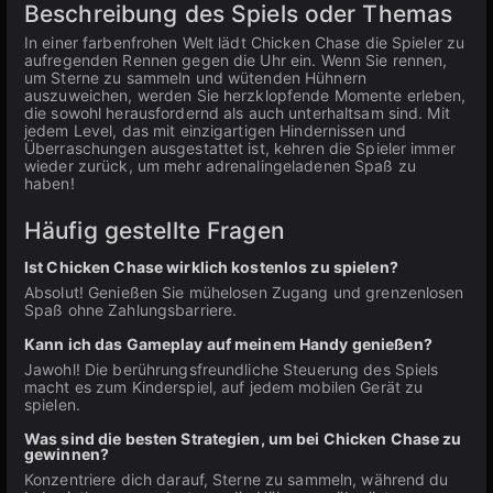
Beschreibung des Spiels oder Themas
In einer farbenfrohen Welt lädt Chicken Chase die Spieler zu
aufregenden Rennen gegen die Uhr ein. Wenn Sie rennen,
um Sterne zu sammeln und wütenden Hühnern
auszuweichen, werden Sie herzklopfende Momente erleben,
die sowohl herausfordernd als auch unterhaltsam sind. Mit
jedem Level, das mit einzigartigen Hindernissen und
Überraschungen ausgestattet ist, kehren die Spieler immer
wieder zurück, um mehr adrenalingeladenen Spaß zu
haben!
Häufig gestellte Fragen
Ist Chicken Chase wirklich kostenlos zu spielen?
Absolut! Genießen Sie mühelosen Zugang und grenzenlosen
Spaß ohne Zahlungsbarriere.
Kann ich das Gameplay auf meinem Handy genießen?
Jawohl! Die berührungsfreundliche Steuerung des Spiels
macht es zum Kinderspiel, auf jedem mobilen Gerät zu
spielen.
Was sind die besten Strategien, um bei Chicken Chase zu
gewinnen?
Konzentriere dich darauf, Sterne zu sammeln, während du