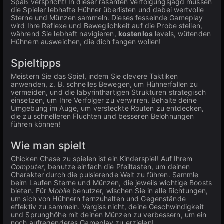
Spaß verspricht! In dieser rasanten Verfolgungsjagd müssen
die Spieler lebhafte Hühner überlisten und dabei wertvolle
Sterne und Münzen sammeln. Dieses fesselnde Gameplay
wird Ihre Reflexe und Beweglichkeit auf die Probe stellen,
während Sie lebhaft navigieren,
kostenlos
levels, wütenden
Hühnern ausweichen, die dich fangen wollen!
Spieltipps
Meistern Sie das Spiel, indem Sie clevere Taktiken
anwenden, z. B. schnelles Bewegen, um Hühnerfallen zu
vermeiden, und die labyrinthartigen Strukturen strategisch
einsetzen, um Ihre Verfolger zu verwirren. Behalte deine
Umgebung im Auge, um versteckte Routen zu entdecken,
die zu schnelleren Fluchten und besseren Belohnungen
führen können!
Wie man spielt
Chicken Chase zu spielen ist ein Kinderspiel! Auf Ihrem
Computer
, benutze einfach die Pfeiltasten, um deinen
Charakter durch die pulsierende Welt zu führen. Sammle
beim Laufen Sterne und Münzen, die jeweils wichtige Boosts
bieten. Für
Mobile
benutzer, wischen Sie in alle Richtungen,
um sich von Hühnern fernzuhalten und Gegenstände
effektiv zu sammeln. Vergiss nicht, deine Geschwindigkeit
und Sprunghöhe mit deinen Münzen zu verbessern, um ein
noch aufregenderes Gameplay zu erzielen!