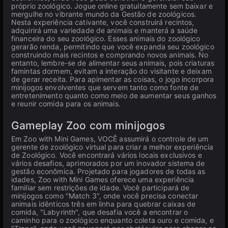
próprio zoológico. Jogue online gratuitamente sem baixar e
mergulhe no vibrante mundo da Gestão de zoológicos.
Nesta experiência cativante, você construirá recintos,
adquirirá uma variedade de animais e manterá a saúde
financeira do seu zoológico. Esses animais do zoológico
gerarão renda, permitindo que você expanda seu zoológico
construindo mais recintos e comprando novos animais. No
entanto, lembre-se de alimentar seus animais, pois criaturas
famintas dormem, evitam a interação do visitante e deixam
de gerar receita. Para apimentar as coisas, o jogo incorpora
minijogos envolventes que servem tanto como fonte de
entretenimento quanto como meio de aumentar seus ganhos
e reunir comida para os animais.
Gameplay Zoo com minijogos
Em Zoo with Mini Games, VOCÊ assumirá o controle de um
gerente de zoológico virtual para criar a melhor experiência
de Zoológico. Você encontrará vários locais exclusivos e
vários desafios, aprimorados por um inovador sistema de
gestão econômica. Projetado para jogadores de todas as
idades, Zoo with Mini Games oferece uma experiência
familiar sem restrições de idade. Você participará de
minijogos como "Match 3", onde você precisa conectar
animais idênticos três em linha para quebrar caixas de
comida, "Labyrinth", que desafia você a encontrar o
caminho para o zoológico enquanto coleta ouro e comida, e