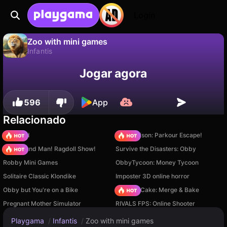
Login
Zoo with mini games
Infantis
Não
Salvar
Salve o progresso!
Zoo with mini games é um jogo de infantis gratuito de MishkaCompany. Jogue online na Playgama.
Jogar agora
596
App
Relacionado
TB World
Barry Prison: Parkour Escape!
Playground Man! Ragdoll Show!
Survive the Disasters: Obby
Robby Mini Games
ObbyTycoon: Money Tycoon
Solitaire Classic Klondike
Imposter 3D online horror
Obby but You're on a Bike
Piece of Cake: Merge & Bake
Pregnant Mother Simulator
RIVALS FPS: Online Shooter
Playgama
/
Infantis
/
Zoo with mini games