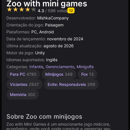
Zoo with mini games
★★★★★
4.3
/ 596 votos
12
Desenvolvedor:
MishkaCompany
Orientação do jogo:
Paisagem
Plataformas:
PC, Android
Data de lançamento:
novembro de 2024
Última atualização:
agosto de 2026
Motor de jogo:
Unity
Idiomas suportados:
Inglês
Categorias:
Infantis
,
Gerenciamento
,
Minigolfe
Fofos
Aprendizagem
Colecionismo
Construção
Desenhos
Infantis
Navegador
Unity
Sem
Pet
Alta
Para PC
4785
Minijogos
349
Fox
13
Grooming
Qualidade
Animados
online
847
Fim
1480
5026
637
887
594
2850
3175
3572
44
46
Viciantes
2937
Evite: Responsáveis
269
Memória
302
Sobre Zoo com minijogos
Zoo with Mini Games é um emocionante jogo midcore,
econômico, onde você pode construir e gerenciar seu