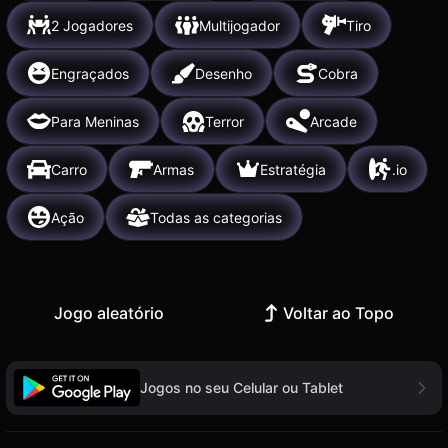
2 Jogadores
Multijogador
Tiro
Engraçados
Desenho
Cobra
Para Meninas
Terror
Arcade
Carro
Armas
Estratégia
.io
Ação
Todas as categorias
Jogo aleatório
Voltar ao Topo
Jogos no seu Celular ou Tablet