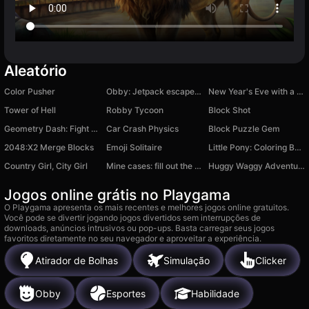
Aleatório
Color Pusher
Obby: Jetpack escape! +1 speed
New Year's Eve with a monster
Tower of Hell
Robby Tycoon
Block Shot
Geometry Dash: Fight with Brainrot!
Car Crash Physics
Block Puzzle Gem
2048:X2 Merge Blocks
Emoji Solitaire
Little Pony: Coloring Book
Country Girl, City Girl
Mine cases: fill out the Skyblock!
Huggy Waggy Adventure
Jogos online grátis no Playgama
O Playgama apresenta os mais recentes e melhores jogos online gratuitos.
Você pode se divertir jogando jogos divertidos sem interrupções de
downloads, anúncios intrusivos ou pop-ups. Basta carregar seus jogos
favoritos diretamente no seu navegador e aproveitar a experiência.
Atirador de Bolhas
Simulação
Clicker
Obby
Esportes
Habilidade