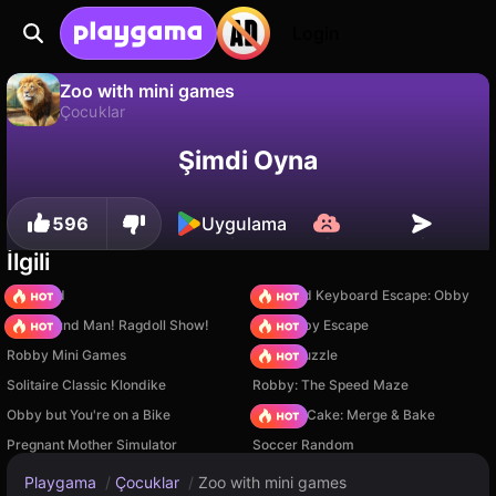
Login
Zoo with mini games
Çocuklar
Zoo with mini games, MishkaCompany tarafından yapılmış ücretsiz bir çocuklar oyunudur. Playgama'da oyna.
Hayır
Kaydet
İlerlemeyi kaydet!
Şimdi Oyna
596
Uygulama
İlgili
TB World
+1 Speed Keyboard Escape: Obby
Playground Man! Ragdoll Show!
Your Obby Escape
Robby Mini Games
Arrow Puzzle
Solitaire Classic Klondike
Robby: The Speed Maze
Obby but You're on a Bike
Piece of Cake: Merge & Bake
Pregnant Mother Simulator
Soccer Random
Playgama
/
Çocuklar
/
Zoo with mini games