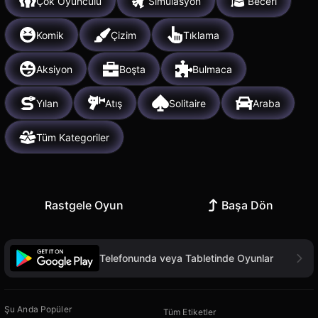
Çok Oyunculu
Simülasyon
Beceri
Komik
Çizim
Tıklama
Aksiyon
Boşta
Bulmaca
Yılan
Atış
Solitaire
Araba
Tüm Kategoriler
Rastgele Oyun
Başa Dön
Telefonunda veya Tabletinde Oyunlar
Şu Anda Popüler
Tüm Etiketler