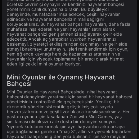
ücretsiz çevrimiçi oynayın ve kendinizi hayvanat bahçesi
yönetiminin canlı dünyasına bırakın. Bu büyüleyici
deneyimde, muhafazalar inşa edecek, çeşitli hayvanlar
edinecek ve hayvanat bahçenizin mali sağlığını
koruyacaksınız. Bu hayvanat bahçesi hayvanları, daha fazla
muhafaza inşa ederek ve yeni hayvanlar satın alarak
hayvanat bahçenizi genişletmenizi sağlayarak gelir elde
edecektir. Ancak aç yaratıklar uyurken hayvanlarınızı
beslemeyi, ziyaretçi etkileşiminden kaçınmayı ve gelir elde
etmeyi bırakmayı unutmayın. İşleri renklendirmek için oyun,
hem eğlence kaynağı hem de kazancınızı artırmanın ve
hayvanlar için yiyecek toplamanın bir aracı olarak hizmet
eden ilgi çekici mini oyunlar içeriyor.
Mini Oyunlar ile Oynanış Hayvanat
Bahçesi
Mini Oyunlar ile Hayvanat Bahçesinde, nihai hayvanat
bahçesi deneyimini yaratmak için sanal bir hayvanat bahçesi
yöneticisinin kontrolünü ele geçireceksiniz. Yenilikçi bir
ekonomik yönetim sistemi ile geliştirilmiş çok sayıda
benzersiz konum ve çeşitli zorluklarla karşılaşacaksınız. Her
yaştan oyuncu için tasarlanan Zoo with Mini Games, yaş
sınırlaması olmaksızın aile dostu bir deneyim sunuyor.
Yiyecek kutularını kırmak için aynı hayvanları arka arkaya
üçe bağlamanız gereken "maç 3", altın ve yiyecek toplarken
hayvanat bahçesine giden yolu bulmanız için size meydan