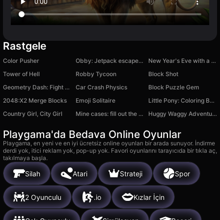
Rastgele
Color Pusher
Obby: Jetpack escape! +1 speed
New Year's Eve with a monster
Tower of Hell
Robby Tycoon
Block Shot
Geometry Dash: Fight with Brainrot!
Car Crash Physics
Block Puzzle Gem
2048:X2 Merge Blocks
Emoji Solitaire
Little Pony: Coloring Book
Country Girl, City Girl
Mine cases: fill out the Skyblock!
Huggy Waggy Adventure
Playgama'da Bedava Online Oyunlar
Playgama, en yeni ve en iyi ücretsiz online oyunları bir arada sunuyor. İndirme
derdi yok, itici reklam yok, pop-up yok. Favori oyunlarını tarayıcıda bir tıkla aç,
takılmaya başla.
Silah
Atari
Strateji
Spor
2 Oyunculu
.io
Kızlar İçin