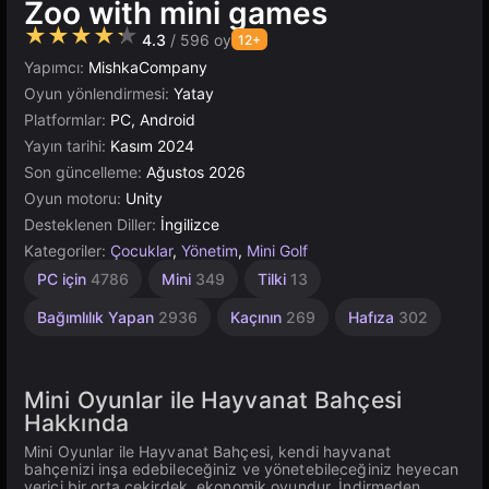
Zoo with mini games
★★★★★
4.3
/ 596 oy
12+
Yapımcı:
MishkaCompany
Oyun yönlendirmesi:
Yatay
Platformlar:
PC, Android
Yayın tarihi:
Kasım 2024
Son güncelleme:
Ağustos 2026
Oyun motoru:
Unity
Desteklenen Diller:
İngilizce
Kategoriler:
Çocuklar
,
Yönetim
,
Mini Golf
Sonsuz
Sevimli
Öğrenme
Toplama
Bina
Yüksek
Çizgi
Çocuklar
Tarayıcı
Evcil
Unity
PC için
4786
Mini
349
Tilki
13
Hayvan
Çevrimiçi
637
Kaliteli
Film
2852
5026
848
887
594
İçin
Bakımı
46
3571
1480
3177
Bağımlılık Yapan
2936
Kaçının
269
Hafıza
302
44
Mini Oyunlar ile Hayvanat Bahçesi
Hakkında
Mini Oyunlar ile Hayvanat Bahçesi, kendi hayvanat
bahçenizi inşa edebileceğiniz ve yönetebileceğiniz heyecan
verici bir orta çekirdek, ekonomik oyundur. İndirmeden