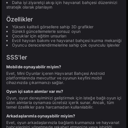
Daha iyi ziyaretçi akışı için hayvanat bahçesi düzeninizi
stratejik olarak planlayın
Özellikler
Yüksek kaliteli görsellere sahip 3D grafikler
Sürekli güncellemelerle sonsuz oyun
Çocuklar için eğitim unsurları
Evcil hayvan bakımı ve hayvanat bahçesi kurma mekaniği
Oyuncu derecelendirmelerine sahip çok oyunculu işlevler
SSS'ler
Mobilde oynayabilir miyim?
Evet, Mini Oyunlar içeren Hayvanat Bahçesi Android
platformlarında mevcuttur ve oyunun keyfini mobil
cihazınızda çıkarmanızı sağlar.
Oyun içi satın alımlar var mı?
Oyun, oyun deneyiminizi geliştirmek için isteğe bağlı oyun içi
satın alımlarla oynaması ücretsiz içerik sunar. Ancak, tüm
temel özellikler para harcamadan kullanılabilir.
Arkadaşlarımla oynayabilir miyim?
Evet, oyun arkadaşlarınızla bağlantı kurmanıza ve hayvanat
bahçelerinizi yönetmede rekabet etmenize veya işbirliği