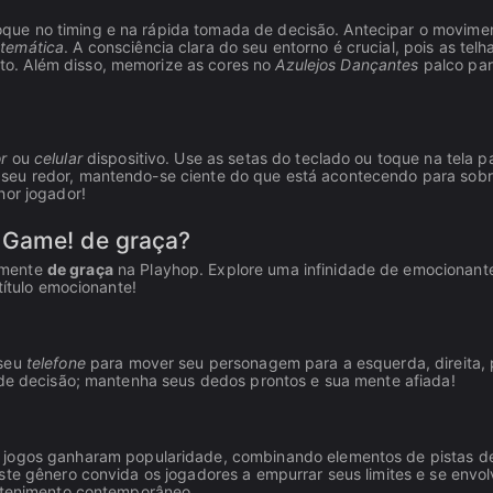
foque no timing e na rápida tomada de decisão. Antecipar o movime
temática
. A consciência clara do seu entorno é crucial, pois as telh
o. Além disso, memorize as cores no
Azulejos Dançantes
palco pa
r
ou
celular
dispositivo. Use as setas do teclado ou toque na tela p
seu redor, mantendo-se ciente do que está acontecendo para sobr
hor jogador!
 Game! de graça?
amente
de graça
na Playhop. Explore uma infinidade de emocionant
título emocionante!
 seu
telefone
para mover seu personagem para a esquerda, direita, 
a de decisão; mantenha seus dedos prontos e sua mente afiada!
 jogos ganharam popularidade, combinando elementos de pistas d
ste gênero convida os jogadores a empurrar seus limites e se envo
retenimento contemporâneo.