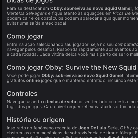
Dicas de jogos
Para se destacar em
Obby: sobreviva ao novo Squid Game!
, 
Martelos Selvagens
e fique atento às equações em
Picos De Ma
podem cair e os obstáculos podem aparecer a qualquer moment
evitar uma saída antecipada!
Como jogar
Entre na ação selecionando seu jogador, seja no seu
computado
navegar pelos desafios. Responda rapidamente aos eventos ao 
a cada rodada. Cada vitória deixa você mais perto de ser o mel
Como jogar Obby: Survive the New Squid
Você pode jogar
Obby: sobreviva ao novo Squid Game!
inteir
gratuitos
online
jogos que o manterão entretido, incluindo este 
Controles
Navegue usando o
teclas de seta
no seu teclado ou deslize no
fugir dos perigos. Cada nível requer reflexos rápidos e tomad
História ou origem
Inspirado no fenômeno recente do
Jogo De Lula
Serie,
Obby
os
obstáculos com mecânicas de sobrevivência de tirar o fôlego. E
uma competição acirrada, refletindo o impacto cultural do ent