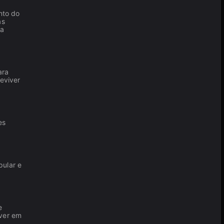
nto do
as
ra
ara
eviver
es
pular e
e
lver em