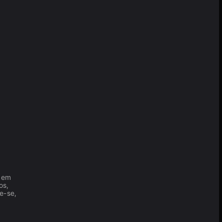
s em
os,
e-se,