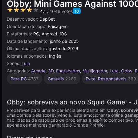
Obby: Mini Games Against 100
★★★★★
4.1
/ 1046 votos
10
Desenvolvedor:
DepGet
Orientação do jogo:
Paisagem
Plataformas:
PC, Android, iOS
Data de lançamento:
junho de 2025
Última atualização:
agosto de 2026
Idiomas suportados:
Inglês
Séries:
Lula
Categorias:
Arcade
,
3D
,
Engraçados
,
Multijogador
,
Luta
,
Obby
,
R
Agilidade
Simples
Navegador
Unity
Mesa e
Para PC
4787
Casuais
2289
Evite: Responsáveis
269
Desktop
online
1571
2594
5027
3177
5173
Obby: sobreviva ao novo Squid Game! - 
Prepare-se para uma experiência eletrizante em
Obby: sobrevi
uma corrida pela sobrevivência. Esta emocionante online
gamep
habilidades de resolução de problemas e espírito competitivo. 
apenas os melhores ganharão o Grande Prêmio!