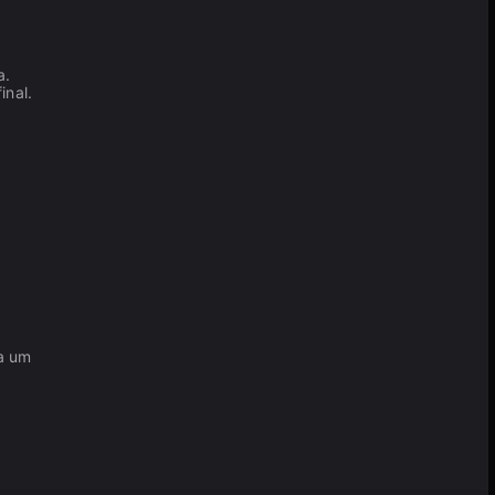
a.
inal.
a um