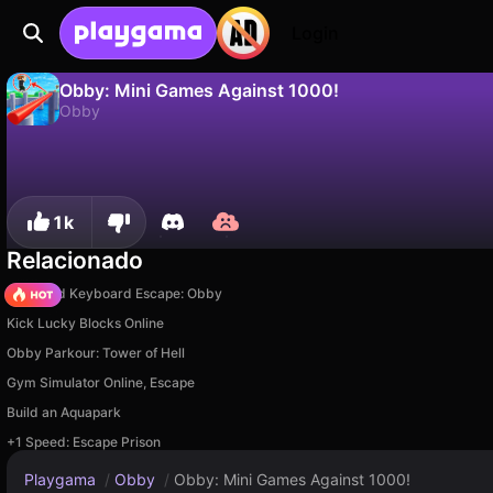
Login
Obby: Mini Games Against 1000!
Obby
Não
Salvar
Salve o progresso!
Obby: Mini Games Against 1000! é um jogo de obby gratuito de DepGet. Jogue online na Playgama.
1k
Relacionado
+1 Speed Keyboard Escape: Obby
Kick Lucky Blocks Online
Obby Parkour: Tower of Hell
Gym Simulator Online, Escape
Build an Aquapark
+1 Speed: Escape Prison
Playgama
/
Obby
/
Obby: Mini Games Against 1000!