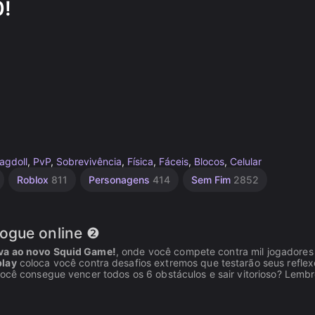
0!
agdoll
,
PvP
,
Sobrevivência
,
Física
,
Fáceis
,
Blocos
,
Celular
Roblox
811
Personagens
414
Sem Fim
2852
Jogue online ❷
va ao novo Squid Game!
, onde você compete contra mil jogadore
lay
coloca você contra desafios extremos que testarão seus reflex
Você consegue vencer todos os 6 obstáculos e sair vitorioso? Lembr