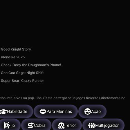
Good Knight Story
Klondike 2025
Check Doey the Doughman's Phone!
Goo Goo Gaga: Night Shift
Super Bear: Crazy Runner
ios intrusivos ou pop-ups. Basta carregar seus jogos favoritos diretamente no
Habilidade
Para Meninas
Ação
.io
Cobra
Terror
Multijogador