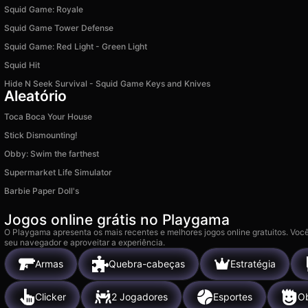
Squid Game: Royale
Squid Game Tower Defense
Squid Game: Red Light - Green Light
Squid Hit
Hide N Seek Survival - Squid Game Keys and Knives
Aleatório
Toca Boca Your House
Stick Dismounting!
Obby: Swim the farthest
Supermarket Life Simulator
Barbie Paper Doll's
Jogos online grátis no Playgama
O Playgama apresenta os mais recentes e melhores jogos online gratuitos. Você
seu navegador e aproveitar a experiência.
Armas
Quebra-cabeças
Estratégia
Clicker
2 Jogadores
Esportes
O