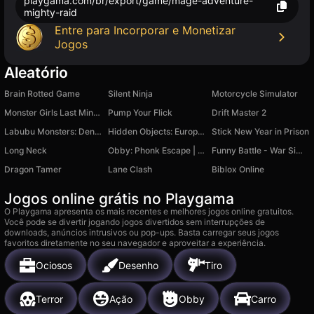
playgama.com/br/export/game/mage-adventure-
mighty-raid
Entre para Incorporar e Monetizar
Jogos
Aleatório
Brain Rotted Game
Silent Ninja
Motorcycle Simulator
Monster Girls Last Minute School Prep
Pump Your Flick
Drift Master 2
Labubu Monsters: Dentist Doctor
Hidden Objects: European Journey
Stick New Year in Prison
Long Neck
Obby: Phonk Escape | +1 Speed per Second
Funny Battle - War Simulator
Dragon Tamer
Lane Clash
Biblox Online
Jogos online grátis no Playgama
O Playgama apresenta os mais recentes e melhores jogos online gratuitos.
Você pode se divertir jogando jogos divertidos sem interrupções de
downloads, anúncios intrusivos ou pop-ups. Basta carregar seus jogos
favoritos diretamente no seu navegador e aproveitar a experiência.
Ociosos
Desenho
Tiro
Terror
Ação
Obby
Carro