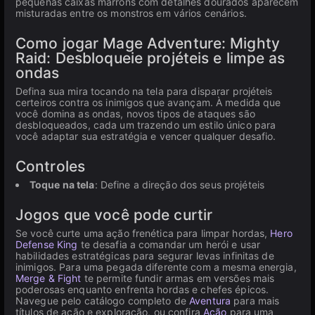
pequenas caixas marrons com detalhes dourados aparecem
misturadas entre os monstros em vários cenários.
Como jogar Mage Adventure: Mighty
Raid: Desbloqueie projéteis e limpe as
ondas
Defina sua mira tocando na tela para disparar projéteis
certeiros contra os inimigos que avançam. À medida que
você domina as ondas, novos tipos de ataques são
desbloqueados, cada um trazendo um estilo único para
você adaptar sua estratégia e vencer qualquer desafio.
Controles
Toque na tela
: Define a direção dos seus projéteis
Jogos que você pode curtir
Se você curte uma ação frenética para limpar hordas,
Hero
Defense King
te desafia a comandar um herói e usar
habilidades estratégicas para segurar levas infinitas de
inimigos. Para uma pegada diferente com a mesma energia,
Merge & Fight
te permite fundir armas em versões mais
poderosas enquanto enfrenta hordas e chefes épicos.
Navegue pelo catálogo completo de
Aventura
para mais
títulos de ação e exploração, ou confira
Ação
para uma