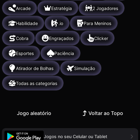
Arcade
Estratégia
2 Jogadores
Habilidade
.io
Para Meninos
Cobra
Engraçados
Clicker
Esportes
Paciência
Atirador de Bolhas
Simulação
Todas as categorias
Jogo aleatório
Voltar ao Topo
Jogos no seu Celular ou Tablet