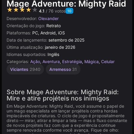
Mage Adventure: Mighty Raid
★★★★★
4.1
/ 76 votos
10
Desenvolvedor:
Olexander
Orientação do jogo:
Retrato
Plataformas:
PC, Android, iOS
Data de lançamento:
setembro de 2025
Última atualização:
janeiro de 2026
Idiomas suportados:
Inglês
Categorias:
Ação
,
Aventura
,
Estratégia
,
Mágica
,
Celular
Viciantes
2940
Arremesso
31
Sobre Mage Adventure: Mighty Raid:
Mire e atire projéteis nos inimigos
Em Mage Adventure: Mighty Raid, você assume o papel de
um mago especialista em lançar projéteis contra hordas
implacáveis de criaturas. O ciclo de jogo é propositalmente
direto — mirar, atirar e limpar a tela — mas o fluxo constante
de novos projéteis faz com que a experiência continue
sempre renovada conforme você avança. Fique de olho: