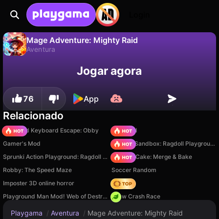
Login
Mage Adventure: Mighty Raid
Aventura
Não
Salvar
Salve o progresso!
Mage Adventure: Mighty Raid é um jogo de aventura gratuito de Olexander. Jogue online na Playgama.
Jogar agora
76
App
Relacionado
+1 Speed Keyboard Escape: Obby
TB World
Gamer's Mod
Sprunki Sandbox: Ragdoll Playground Mode
Sprunki Action Playground: Ragdoll Sandbox
Piece of Cake: Merge & Bake
Robby: The Speed Maze
Soccer Random
Imposter 3D online horror
Hedgies
Playground Man Mod! Web of Destruction!
Draw Crash Race
Playgama
/
Aventura
/
Mage Adventure: Mighty Raid