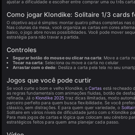
ajustar a dificuldade e escolher entre comprar uma ou três cart
Como jogar Klondike: Solitaire 1/3 cards f
O objetivo aqui é simples: montar quatro pilhas completas nas 
Nas colunas da mesa, você organiza as cartas em cores alterna
baixo, o jogo abre novas possibilidades. Você pode mover sequ
estratégia para não travar a partida.
Controles
Segurar botão do mouse ou clicar na carta
: Move a carta n
Tocar na carta
: Seleciona ou move a carta no celular
Arrastar com o dedo
: Desliza a carta pela tela no seu smar
Jogos que você pode curtir
Se você curte o bom e velho Klondike, o
Cartas
está recheado d
as regras fundamentais com animações fluidas, botão de desf
refinada. Já o
Klondike 2025
traz dicas ilimitadas, modo autom
parceiro perfeito para quem busca flexibilidade. Se você prefer
clássico, sem distrações. E para quem quer variedade, o
Solita
Solitaire em vários níveis de dificuldade junto com o Klondike p
Para mais jogos de cartas e lógica que colocam seu cérebro par
estratégicos feitos para quem ama planejar cada passo.
Vídeo