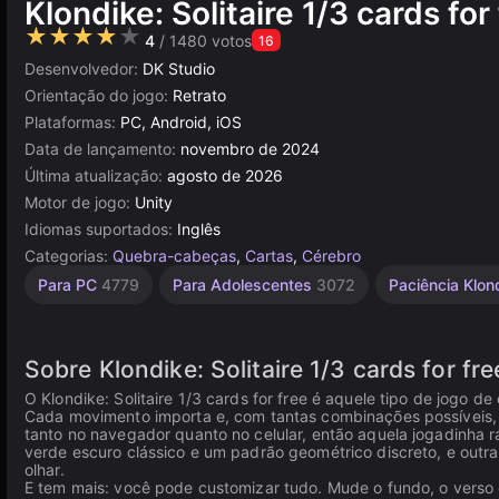
Klondike: Solitaire 1/3 cards for
★★★★★
4
/ 1480 votos
16
Desenvolvedor:
DK Studio
Orientação do jogo:
Retrato
Plataformas:
PC, Android, iOS
Data de lançamento:
novembro de 2024
Última atualização:
agosto de 2026
Motor de jogo:
Unity
Idiomas suportados:
Inglês
Categorias:
Quebra-cabeças
,
Cartas
,
Cérebro
Mentais
Agilidade
Russos
Navegador
Unity
Mesa e
De 1
Para PC
4779
Para Adolescentes
3072
Paciência Klon
Desktop
Jogador
online
1796
1239
2589
5019
3172
5168
4147
Sobre Klondike: Solitaire 1/3 cards for fr
O Klondike: Solitaire 1/3 cards for free é aquele tipo de jogo de
Cada movimento importa e, com tantas combinações possíveis, 
tanto no navegador quanto no celular, então aquela jogadinha 
verde escuro clássico e um padrão geométrico discreto, e outr
olhar.
E tem mais: você pode customizar tudo. Mude o fundo, o verso e