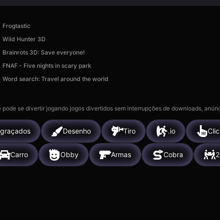
Frogtastic
Wild Hunter 3D
Brainrots 3D: Save everyone!
FNAF - Five nights in scary park
Word search: Travel around the world
 pode se divertir jogando jogos divertidos sem interrupções de downloads, anúnc
graçados
Desenho
Tiro
.io
Cli
Carro
Obby
Armas
Cobra
2