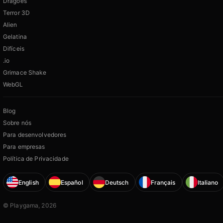
Dragões
Terror 3D
Alien
Gelatina
Difíceis
.io
Grimace Shake
WebGL
Blog
Sobre nós
Para desenvolvedores
Para empresas
Política de Privacidade
English
Español
Deutsch
Français
Italiano
© Playgama, 2026