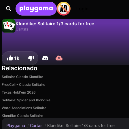
Login
Klondike: Solitaire 1/3 cards for free
Cartas
Não
Salvar
Salve o progresso!
Klondike: Solitaire 1/3 cards for free é um jogo de cartas gratuito de DK Studio. Jogue online na Playgama.
1k
Relacionado
Solitaire Classic Klondike
FreeCell - Classic Solitaire
Texas Hold'em 2026
Solitaire: Spider and Klondike
Word Associations Solitaire
Klondike Classic Solitaire
Playgama
/
Cartas
/
Klondike: Solitaire 1/3 cards for free