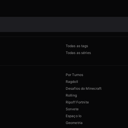
Todas as tags
Todas as séries
Por Turnos
Ragdoll
Desafios do Minecraft
Rolling
Ripoff Fortnite
Sorvete
Espaço Io
Geometria