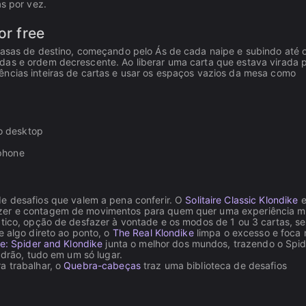
as por vez.
or free
casas de destino, começando pelo Ás de cada naipe e subindo até o
das e ordem decrescente. Ao liberar uma carta que estava virada 
ências inteiras de cartas e usar os espaços vazios da mesa como
o desktop
tphone
e desafios que valem a pena conferir. O
Solitaire Classic Klondike
e
azer e contagem de movimentos para quem quer uma experiência m
ático, opção de desfazer à vontade e os modos de 1 ou 3 cartas, s
e algo direto ao ponto, o
The Real Klondike
limpa o excesso e foca 
ire: Spider and Klondike
junta o melhor dos mundos, trazendo o Spid
adrão, tudo em um só lugar.
a trabalhar, o
Quebra-cabeças
traz uma biblioteca de desafios