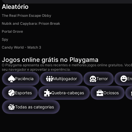
Aleatório
The Real Prison Escape Obby
Nubik and Capybara: Prison Break
Portal Grove
Spy
Candy World - Match 3
Jogos online grátis no Playgama
O Playgama apresenta os mais recentes e melhores jogos online gratuitos. Você
seu navegador e aproveitar a experiência.
Paciência
Multijogador
Terror
En
Esportes
Quebra-cabeças
Ociosos
Todas as categorias