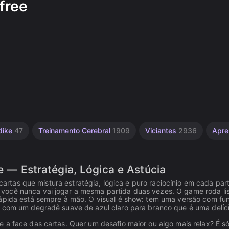
 free
dike
47
Treinamento Cerebral
1909
Viciantes
2936
Apr
ee — Estratégia, Lógica e Astúcia
 cartas que mistura estratégia, lógica e puro raciocínio em cada part
você nunca vai jogar a mesma partida duas vezes. O game roda li
rápida está sempre à mão. O visual é show: tem uma versão com fu
a com um degradê suave de azul claro para branco que é uma delíc
 a face das cartas. Quer um desafio maior ou algo mais relax? É s