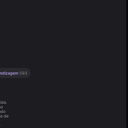
endizagem
593
ida.
so
ndo
ia de
ó