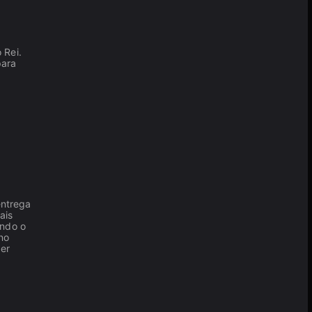
 Rei.
para
ntrega
ais
endo o
no
er