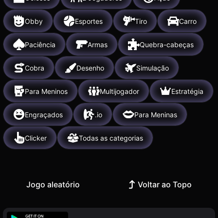
Obby
Esportes
Tiro
Carro
Paciência
Armas
Quebra-cabeças
Cobra
Desenho
Simulação
Para Meninos
Multijogador
Estratégia
Engraçados
.io
Para Meninas
Clicker
Todas as categorias
Jogo aleatório
Voltar ao Topo