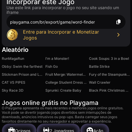
Incorporar este Jogo
Use este link para incorporar o jogo no seu site usando um
iframe
playgama.com/br/export/game/word-finder
Entre para Incorporar e Monetizar
Jogos
Aleatório
RunMagaRun
I'm a Monster!
Cook Soups: 3 in a Bowl
Obby: Swim the farthest
Fish Go
Battle Strike
Stickman Prison and Love
Fruit Merge: Watermelon Puzzle
Fury of the Steampunk Princess
CAT VS PIPES
College Student Dress Up
Wall Crawler
Sky Race 3D
Sprunki: Create Baby
Black Pink Christmas Concert
Jogos online grátis no Playgama
O Playgama apresenta os mais recentes e melhores jogos online gratuitos.
Você pode se divertir jogando jogos divertidos sem interrupções de
downloads, anúncios intrusivos ou pop-ups. Basta carregar seus jogos
favoritos diretamente no seu navegador e aproveitar a experiência.
Ociosos
2 Jogadores
Ação