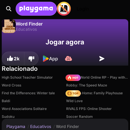
Login
Word Finder
Educativos
Não
Salvar
Salve o progresso!
Word Finder é um jogo de educativos gratuito de Anna Inc. Jogue online na Playgama.
Jogar agora
2k
App
Relacionado
High School Teacher Simulator
Sprunki World Online RP - Play with Friends!
Word Cross
Robby: The Speed Maze
Find the Differences: Winter tale
My Town Home: Family Playhouse
Baldi
Wild Love
Word Associations Solitaire
RIVALS FPS: Online Shooter
Sudoku
Soccer Random
Playgama
/
Educativos
/
Word Finder