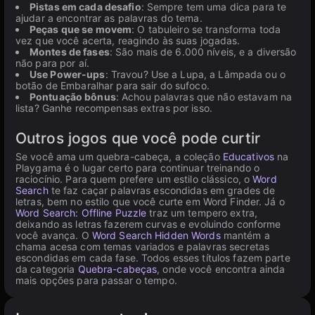
Pistas em cada desafio
: Sempre tem uma dica para te
ajudar a encontrar as palavras do tema.
Peças que se movem
: O tabuleiro se transforma toda
vez que você acerta, reagindo às suas jogadas.
Montes de fases
: São mais de 6.000 níveis, e a diversão
não para por aí.
Use Power-ups
: Travou? Use a Lupa, a Lâmpada ou o
botão de Embaralhar para sair do sufoco.
Pontuação bônus
: Achou palavras que não estavam na
lista? Ganhe recompensas extras por isso.
Outros jogos que você pode curtir
Se você ama um quebra-cabeça, a coleção
Educativos
na
Playgama é o lugar certo para continuar treinando o
raciocínio. Para quem prefere um estilo clássico, o
Word
Search
te faz caçar palavras escondidas em grades de
letras, bem no estilo que você curte em Word Finder. Já o
Word Search: Offline Puzzle
traz um tempero extra,
deixando as letras fazerem curvas e evoluindo conforme
você avança. O
Word Search Hidden Words
mantém a
chama acesa com temas variados e palavras secretas
escondidas em cada fase. Todos esses títulos fazem parte
da categoria
Quebra-cabeças
, onde você encontra ainda
mais opções para passar o tempo.