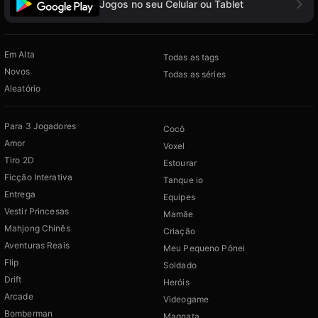
Jogos no seu Celular ou Tablet
Em Alta
Todas as tags
Novos
Todas as séries
Aleatório
Para 3 Jogadores
Cocô
Amor
Voxel
Tiro 2D
Estourar
Ficção Interativa
Tanque io
Entrega
Equipes
Vestir Princesas
Mamãe
Mahjong Chinês
Criação
Aventuras Reais
Meu Pequeno Pônei
Flip
Soldado
Drift
Heróis
Arcade
Videogame
Bomberman
Magnata