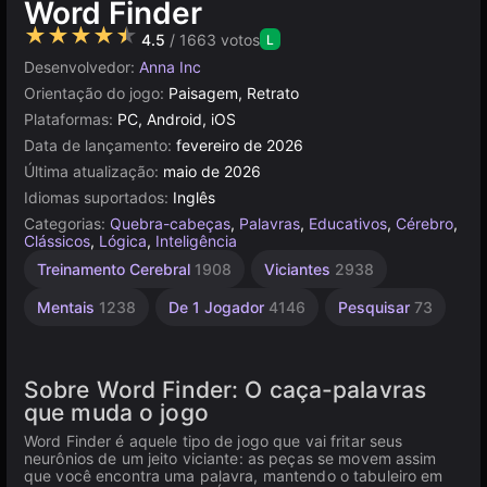
Word Finder
★★★★★
4.5
/ 1663 votos
L
Desenvolvedor:
Anna Inc
Orientação do jogo:
Paisagem, Retrato
Plataformas:
PC, Android, iOS
Data de lançamento:
fevereiro de 2026
Última atualização:
maio de 2026
Idiomas suportados:
Inglês
Categorias:
Quebra-cabeças
,
Palavras
,
Educativos
,
Cérebro
,
Clássicos
,
Lógica
,
Inteligência
Treinamento Cerebral
1908
Viciantes
2938
Mentais
1238
De 1 Jogador
4146
Pesquisar
73
Sobre Word Finder: O caça-palavras
que muda o jogo
Word Finder é aquele tipo de jogo que vai fritar seus
neurônios de um jeito viciante: as peças se movem assim
que você encontra uma palavra, mantendo o tabuleiro em