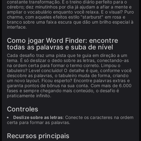
constante transformação. É o treino diário perfeito para o
cérebro; dez minutinhos por dia já ajudam a afiar a mente e
ampliar o vocabulário enquanto você relaxa. E o visual? Puro
charme, com aqueles efeitos estilo "starburst" em rosa e
branco sobre uma faixa escura que dão um brilho especial à
interface.
Como jogar Word Finder: encontre
todas as palavras e suba de nível
Cada desafio traz uma pista que te guia em direção a um
tema. É só deslizar o dedo sobre as letras, conectando-as
na ordem certa para formar o termo correto. Limpou o
tabuleiro? Level concluído! O detalhe é que, conforme você
descobre as palavras, o tabuleiro muda de forma, criando
um novo layout. Ficou esperto? Encontre palavras extras e
garanta pontos de bônus na sua conta. Com mais de 6.000
fases e sempre chegando mais conteúdo, o desafio é
praticamente infinito.
Controles
Deslize sobre as letras
: Conecte os caracteres na ordem
certa para formar as palavras.
Recursos principais