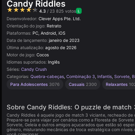
Candy Riddles
★★★★★
4.3
/ 23 825 votos
L
Desenvolvedor:
Clever Apps Pte. Ltd.
Orientação do jogo:
Retrato
Plataformas:
PC, Android, iOS
Data de lançamento:
janeiro de 2023
Última atualização:
agosto de 2026
Motor de jogo:
Cocos
Idiomas suportados:
Inglês
Séries:
Candy Crush
Categorias:
Quebra-cabeças
,
Combinação 3
,
Infantis
,
Sorvete
,
B
Infantis
Navegador
Cocos
Para Adolescentes
3076
Casuais
2300
Relaxantes
10
1480
115
5026
Sobre Candy Riddles: O puzzle de match 
Candy Riddles é aquele jogo de match 3 viciante, recheado de d
Prepare-se para viajar por cenários como a Floresta de Sorvete
Sorvete, Geleia e outros amigos açucarados que estão só esper
gênero, misturando mecânicas de troca estratégica com níveis
você colecionar.