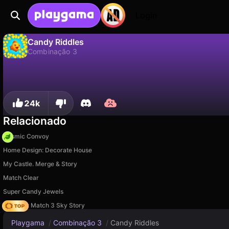
Login
Candy Riddles
Combinação 3
Não
Salvar
Salve o progresso!
Candy Riddles é um jogo de combinação 3 gratuito de Clever Apps Pte. Ltd.. Jogue online na Playgama.
24k
Relacionado
Cosmic Convoy
Home Design: Decorate House
My Castle. Merge & Story
Match Clear
Super Candy Jewels
Diamant: Match 3 Sky Story
Playgama
/
Combinação 3
/
Candy Riddles