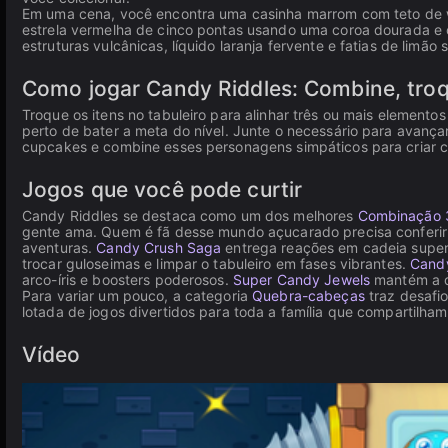
Em uma cena, você encontra uma casinha marrom com teto de w
estrela vermelha de cinco pontas usando uma coroa dourada e ol
estruturas vulcânicas, líquido laranja fervente e fatias de limão 
Como jogar Candy Riddles: Combine, troq
Troque os itens no tabuleiro para alinhar três ou mais elemen
perto de bater a meta do nível. Junte o necessário para avanç
cupcakes e combine esses personagens simpáticos para criar 
Jogos que você pode curtir
Candy Riddles se destaca como um dos melhores
Combinação 
gente ama. Quem é fã desse mundo açucarado precisa conferir
aventuras.
Candy Crush Saga
entrega reações em cadeia supe
trocar guloseimas e limpar o tabuleiro em fases vibrantes.
Cand
arco-íris e boosters poderosos.
Super Candy Jewels
mantém a d
Para variar um pouco, a categoria
Quebra-cabeças
traz desafi
lotada de jogos divertidos para toda a família que compartilh
Vídeo