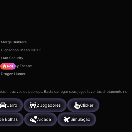
Merge Builders
Highschool Mean Girls 3
I Am Security
Your Obby Escape
Dragon Hunter
ios intrusivos ou pop-ups. Basta carregar seus jogos favoritos diretamente no
Carro
2 Jogadores
Clicker
de Bolhas
Arcade
Simulação