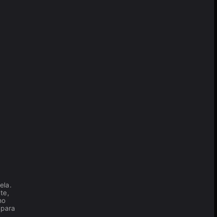
ela.
te,
no
 para