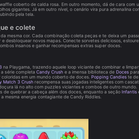
affle coberto de calda rosa. Em outro momento, dá de cara com 
hos gigantes. Já em outro nível, o cenário vira pura adrenalina c
subindo pela tela.
ue e colete
tos da mesma cor. Cada combinação coleta peças e te deixa um pass
ar e desbloquear novos mapas. Conecte sorvetes deliciosos, estoure
combos insanos e ganhar recompensas extras super doces.
3
na Playgama, trazendo aquele loop viciante de combinar e limpar
 a série completa
Candy Crush
e a imensa biblioteca de
Doces
para
r coloridas em um mundo coberto de doces.
Popping Candies
te de
y Match 3 Crush
recompensa suas jogadas inteligentes com cascat
oçura lá no alto com puzzles viciantes e combos de outro mundo.
os de quebrar a cabeça além dos doces, enquanto a seção
Infantis
am a mesma energia contagiante de Candy Riddles.