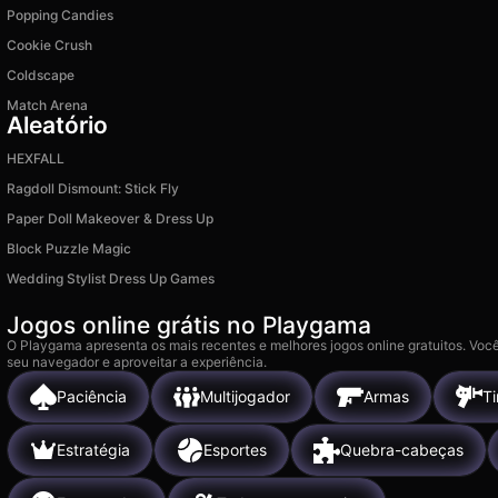
Popping Candies
Cookie Crush
Coldscape
Match Arena
Aleatório
HEXFALL
Ragdoll Dismount: Stick Fly
Paper Doll Makeover & Dress Up
Block Puzzle Magic
Wedding Stylist Dress Up Games
Jogos online grátis no Playgama
O Playgama apresenta os mais recentes e melhores jogos online gratuitos. Você
seu navegador e aproveitar a experiência.
Paciência
Multijogador
Armas
Ti
Estratégia
Esportes
Quebra-cabeças