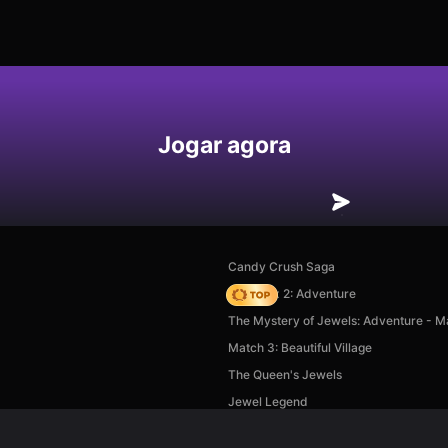
Jogar agora
Candy Crush Saga
Vega Mix 2: Adventure
The Mystery of Jewels: Adventure - M
Match 3: Beautiful Village
The Queen's Jewels
Jewel Legend