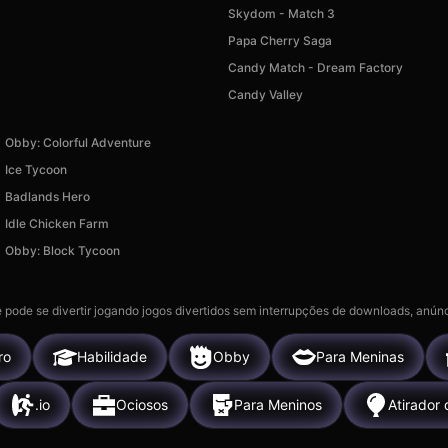
Skydom - Match 3
Papa Cherry Saga
Candy Match - Dream Factory
Candy Valley
Obby: Colorful Adventure
Ice Tycoon
Badlands Hero
Idle Chicken Farm
Obby: Block Tycoon
 pode se divertir jogando jogos divertidos sem interrupções de downloads, anúnc
ro
Habilidade
Obby
Para Meninas
.io
Ociosos
Para Meninos
Atirador 