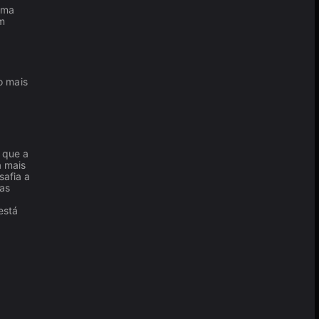
uma
om
o mais
 que a
 mais
safia a
as
está