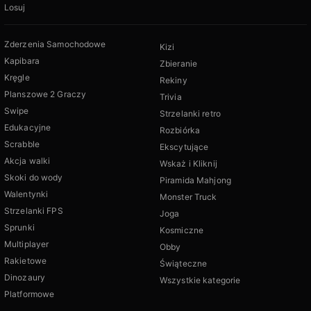
Losuj
Zderzenia Samochodowe
Kizi
Kapibara
Zbieranie
Kręgle
Rekiny
Planszowe 2 Graczy
Trivia
Swipe
Strzelanki retro
Edukacyjne
Rozbiórka
Scrabble
Ekscytujące
Akcja walki
Wskaż i Kliknij
Skoki do wody
Piramida Mahjong
Walentynki
Monster Truck
Strzelanki FPS
Joga
Sprunki
Kosmiczne
Multiplayer
Obby
Rakietowe
Świąteczne
Dinozaury
Wszystkie kategorie
Platformowe