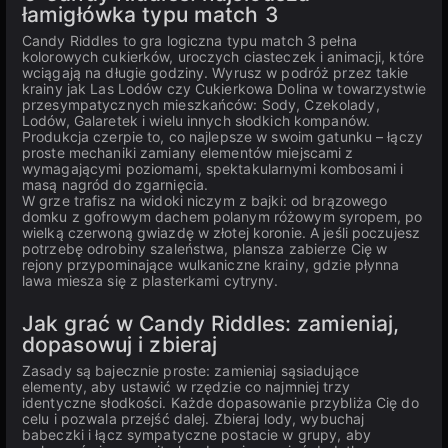
łamigłówka typu match 3
Candy Riddles to gra logiczna typu match 3 pełna
kolorowych cukierków, uroczych ciasteczek i animacji, które
wciągają na długie godziny. Wyrusz w podróż przez takie
krainy jak Las Lodów czy Cukierkowa Dolina w towarzystwie
przesympatycznych mieszkańców: Sody, Czekolady,
Lodów, Galaretek i wielu innych słodkich kompanów.
Produkcja czerpie to, co najlepsze w swoim gatunku – łączy
proste mechaniki zamiany elementów miejscami z
wymagającymi poziomami, spektakularnymi kombosami i
masą nagród do zgarnięcia.
W grze trafisz na widoki niczym z bajki: od brązowego
domku z gofrowym dachem polanym różowym syropem, po
wielką czerwoną gwiazdę w złotej koronie. A jeśli poczujesz
potrzebę odrobiny szaleństwa, plansza zabierze Cię w
rejony przypominające wulkaniczne krainy, gdzie płynna
lawa miesza się z plasterkami cytryny.
Jak grać w Candy Riddles: zamieniaj,
dopasowuj i zbieraj
Zasady są bajecznie proste: zamieniaj sąsiadujące
elementy, aby ustawić w rzędzie co najmniej trzy
identyczne słodkości. Każde dopasowanie przybliża Cię do
celu i pozwala przejść dalej. Zbieraj lody, wybuchaj
babeczki i łącz sympatyczne postacie w grupy, aby