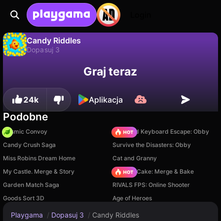
Login
Candy Riddles
Dopasuj 3
Nie
Zapisz
Zapisz postępy!
Candy Riddles to darmowa gra dopasuj 3 od Clever Apps Pte. Ltd.. Zagraj online na Playgama.
Graj teraz
24k
Aplikacja
Podobne
Cosmic Convoy
+1 Speed Keyboard Escape: Obby
Candy Crush Saga
Survive the Disasters: Obby
Miss Robins Dream Home
Cat and Granny
My Castle. Merge & Story
Piece of Cake: Merge & Bake
Garden Match Saga
RIVALS FPS: Online Shooter
Goods Sort 3D
Age of Heroes
Playgama
/
Dopasuj 3
/
Candy Riddles