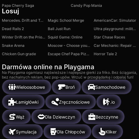
Papa Cherry Saga
Candy Pop Mania
Losuj
Mercedes. Drift and Tuning
Magic School Merge
AmericanCar: Simulator
Dead Rails 2
Ball Just Run
Ultra playground: military mod
Winter Drift on the Priora
Squid Game: Online
Star Chase Races
Snake Arena
Moscow - Choose your path
Car Mechanic: Repair Car!
Chicken Gun grade
Escape Chef Papa Pizzeria Obby
Horror Tale 2
Darmówa online na Playgama
Na Playgama ogarniasz najświeższe i najlepsze gierki za friko. Bez ściągania,
bez nachalnych reklam, bez pop-upów. Wrzuć w przeglądarkę i odpalaj fun!
Wieloosobowe
Broń
Samochodowe
Łamigłówki
Zręcznościowe
.io
Wąż
Dla Dziewczyn
Bezczynne
Symulacja
Dla Chłopców
Kliker