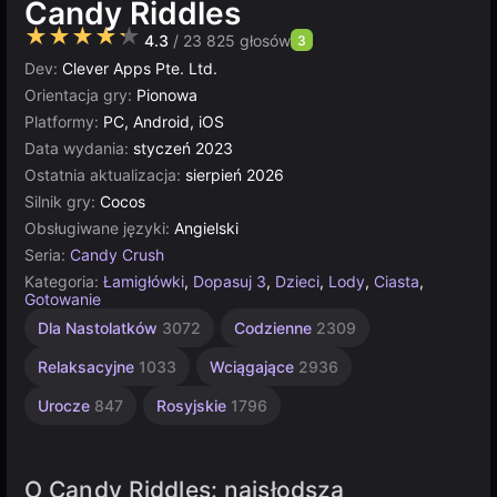
Candy Riddles
★★★★★
4.3
/ 23 825 głosów
3
Dev:
Clever Apps Pte. Ltd.
Orientacja gry:
Pionowa
Platformy:
PC, Android, iOS
Data wydania:
styczeń 2023
Ostatnia aktualizacja:
sierpień 2026
Silnik gry:
Cocos
Obsługiwane języki:
Angielski
Seria:
Candy Crush
Kategoria:
Łamigłówki
,
Dopasuj 3
,
Dzieci
,
Lody
,
Ciasta
,
Gotowanie
Multiplayer
Cocos
Dla
Dla Nastolatków
3072
Codzienne
2309
Dzieci
115
5019
1477
Relaksacyjne
1033
Wciągające
2936
Urocze
847
Rosyjskie
1796
O Candy Riddles: najsłodsza