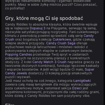
wykręcać niesamowite kombosy i zgarniać dodatkowe
punkty. Masz w sobie żyłkę mistrza puzzli? Czas pokazać,
co potrafisz!
Gry, które mogą Ci się spodobać
Candy Riddles to absolutna klasyka, która świetnie wpisuje
się w najlepsze
Dopasuj 3
na Playgama, serwując tę samą,
niezwykle satysfakcjonującą rozgrywkę. Fani cukierkowego
klimatu z pewnością powinni sprawdzić całą serię
Candy
Crush
oraz bogatszą kolekcję
Cukierkowe
, gdzie czekają
kolejne słodkie przygody.
Candy Crush Saga
oferuje
wybuchowe reakcje łańcuchowe i mnóstwo radości z
pokonywania kolejnych etapów w cukierkowym świecie.
Popping Candies
przetestuje Twój spryt w zadaniach
polegających na oczyszczaniu planszy z konkretnych
słodyczy. Z kolei
Candy Match 3 Crush
nagradza graczy za
tworzenie złożonych kombinacji, fundując tęczowe kaskady
i wsparcie boosterów. A jeśli wciąż będzie Ci mało,
Super
Candy Jewels
dostarczy Ci kolejną porcję smakowitych
puzzli i wyzwań.
Jeśli masz ochotę na coś innego, kategoria
Łamigłówki
zawiera całą masę łamigłówek dla mózgu wykraczających
poza cukierkowy motyw, natomiast sekcja
Dzieci
jest
wypełniona kolorowymi, przyjaznymi dla całej rodziny grami,
które dzielą z Candy Riddles ten sam pozytywny vibe.