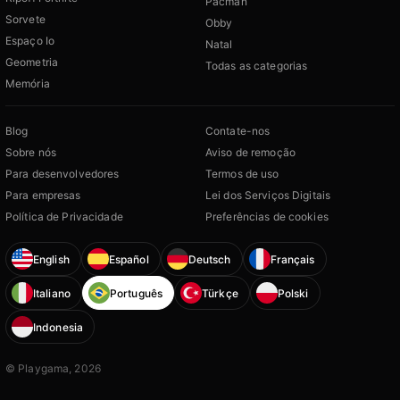
Pacman
Sorvete
Obby
Espaço Io
Natal
Geometria
Todas as categorias
Memória
Blog
Contate-nos
Sobre nós
Aviso de remoção
Para desenvolvedores
Termos de uso
Para empresas
Lei dos Serviços Digitais
Política de Privacidade
Preferências de cookies
English
Español
Deutsch
Français
Italiano
Português
Türkçe
Polski
Indonesia
© Playgama, 2026