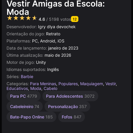
Vestir Amigas da Escola:
Moda
★★★★★
4.6
/ 5198 votos
12
Desenvolvedor:
Igry dlya devochek
Orientação do jogo:
Retrato
Plataformas:
PC, Android, iOS
Data de lançamento:
janeiro de 2023
Última atualização:
maio de 2026
Motor de jogo:
Unity
Idiomas suportados:
Inglês
Séries:
Barbie
Categorias:
Para Meninas
,
Populares
,
Maquiagem
,
Vestir
,
Educativos
,
Moda
,
Cabelo
Bonecas
Simples
Infantis
Navegador
Unity
Mesa e
Alta
Para PC
4779
Para Adolescentes
3072
Desktop
Qualidade
online
1477
1572
5019
71
3172
5168
3569
Cabeleireiro
74
Personalização
357
Bate-Papo Online
185
Fofos
847