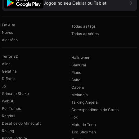
Jogos no seu Celular ou Tablet
Em Alta
Todas as tags
Novos
Todas as séries
Aleatório
Terror 3D
Halloween
Alien
Samurai
Gelatina
Piano
Difíceis
Salto
.io
Cabelo
Grimace Shake
Melancia
WebGL
Talking Angela
Por Turnos
Correspondência de Cores
Ragdoll
Fox
Desafios do Minecraft
Moto de Terra
Rolling
Tiro Stickman
Ripoff Fortnite