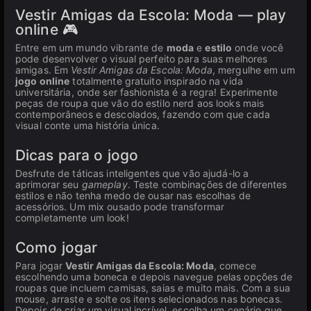
Vestir Amigas da Escola: Moda — play
online 🎮
Entre em um mundo vibrante de
moda
e
estilo
onde você
pode desenvolver o visual perfeito para suas melhores
amigas. Em
Vestir Amigas da Escola: Moda
, mergulhe em um
jogo online
totalmente gratuito inspirado na vida
universitária, onde ser fashionista é a regra! Experimente
peças de roupa que vão do estilo nerd aos looks mais
contemporâneos e descolados, fazendo com que cada
visual conte uma história única.
Dicas para o jogo
Desfrute de táticas inteligentes que vão ajudá-lo a
aprimorar seu
gameplay
. Teste combinações de diferentes
estilos e não tenha medo de ousar nas escolhas de
acessórios. Um mix ousado pode transformar
completamente um look!
Como jogar
Para jogar
Vestir Amigas da Escola: Moda
, comece
escolhendo uma boneca e depois navegue pelas opções de
roupas que incluem camisas, saias e muito mais. Com a sua
mouse, arraste e solte os itens selecionados nas bonecas.
Depois de criar um visual incrível, escolha um cenário que