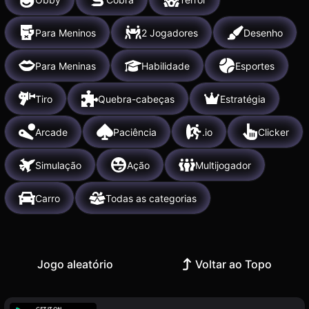
Para Meninos
2 Jogadores
Desenho
Para Meninas
Habilidade
Esportes
Tiro
Quebra-cabeças
Estratégia
Arcade
Paciência
.io
Clicker
Simulação
Ação
Multijogador
Carro
Todas as categorias
Jogo aleatório
Voltar ao Topo