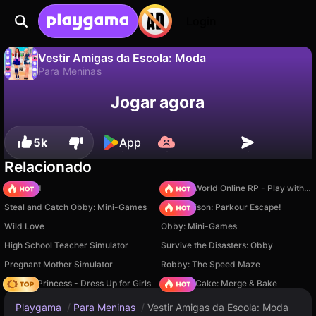
Login
Vestir Amigas da Escola: Moda
Para Meninas
Não
Salvar
Salve o progresso!
Jogar agora
Vestir Amigas da Escola: Moda é um jogo de para meninas gratuito de Igry dlya devochek. Jogue online na Playgama.
5k
App
Relacionado
TB World
Sprunki World Online RP - Play with Friends!
Steal and Catch Obby: Mini-Games
Barry Prison: Parkour Escape!
Wild Love
Obby: Mini-Games
High School Teacher Simulator
Survive the Disasters: Obby
Pregnant Mother Simulator
Robby: The Speed Maze
Fashion Princess - Dress Up for Girls
Piece of Cake: Merge & Bake
Playgama
/
Para Meninas
/
Vestir Amigas da Escola: Moda