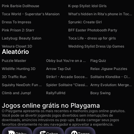
Pink Barbie Dollhouse
K-pop Stylist: Idol Girls
Toca World - Superstar's Mansion
What's hidden in Rita's phone in Toca and Buca!
Dress To Impress
Sprunki: Create Girl
Pink Prison 2: Starr
BFF Easter Photobooth Party
Ladybug: Beauty Salon
Toca Life - dress up for girls
Veloura Closet 3D
Wedding Stylist Dress Up Games
Aleatório
Puzzle Master
Obby but You're on a Pogo
Flag Quiz
Wildlife: Hunting 3D
Arrow Tap Out
Relax Jigsaw Puzzles
3D Traffic Run
Strikr! - Arcade Soccer Pong
Solitaire Klondike - Classic Cards
Squishy NeeDoh: Fun Unboxing
Spider Solitaire "Classic"
Army Evolution: Merge & Tactics
Climb and Jump!
RallyFullHd
Boxy Swing
Jogos online grátis no Playgama
O Playgama apresenta os mais recentes e melhores jogos online gratuitos.
Você pode se divertir jogando jogos divertidos sem interrupções de
downloads, anúncios intrusivos ou pop-ups. Basta carregar seus jogos
favoritos diretamente no seu navegador e aproveitar a experiência.
Obby
Cobra
Terror