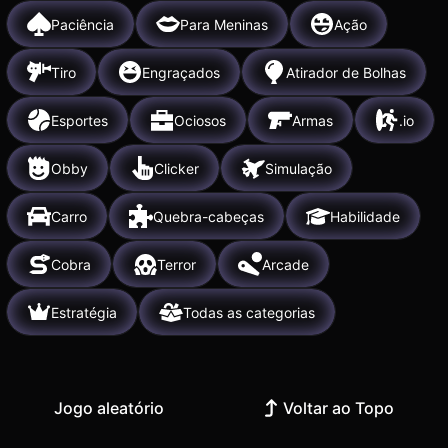
Paciência
Para Meninas
Ação
Tiro
Engraçados
Atirador de Bolhas
Esportes
Ociosos
Armas
.io
Obby
Clicker
Simulação
Carro
Quebra-cabeças
Habilidade
Cobra
Terror
Arcade
Estratégia
Todas as categorias
Jogo aleatório
Voltar ao Topo