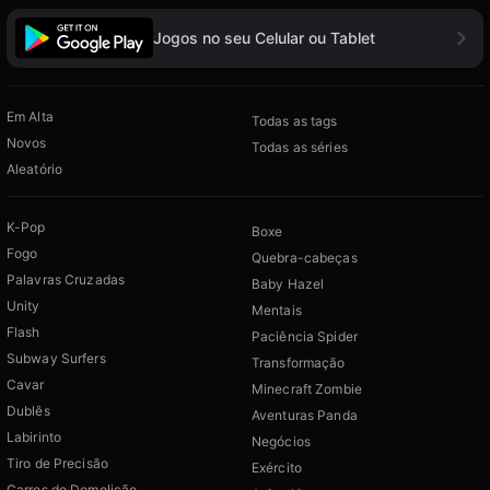
Jogos no seu Celular ou Tablet
Em Alta
Todas as tags
Novos
Todas as séries
Aleatório
K-Pop
Boxe
Fogo
Quebra-cabeças
Palavras Cruzadas
Baby Hazel
Unity
Mentais
Flash
Paciência Spider
Subway Surfers
Transformação
Cavar
Minecraft Zombie
Dublês
Aventuras Panda
Labirinto
Negócios
Tiro de Precisão
Exército
Carros de Demolição