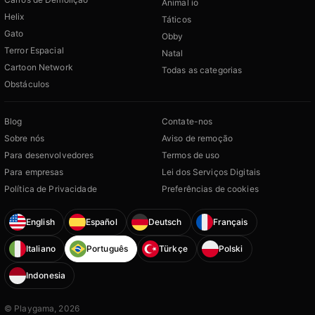
Animal io
Helix
Táticos
Gato
Obby
Terror Espacial
Natal
Cartoon Network
Todas as categorias
Obstáculos
Blog
Contate-nos
Sobre nós
Aviso de remoção
Para desenvolvedores
Termos de uso
Para empresas
Lei dos Serviços Digitais
Política de Privacidade
Preferências de cookies
English
Español
Deutsch
Français
Italiano
Português
Türkçe
Polski
Indonesia
© Playgama, 2026