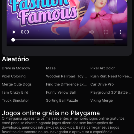
Aleatório
Drive in Moscow
Maze
Pixel Art Color
Pixel Coloring
Wooden Railroad: Toy Train Builder
Rush Run: Need to Pee – Toilet Dash Runner Game
Merge Cute Dogs!
Find the Difference Expert
Car Drive Pro
I am Crazy Bird
Funny Yellow Ball
Playground 3D: Battle Mod
Truck Simulator
Sorting Ball Puzzle
Viking Merge
Jogos online grátis no Playgama
O Playgama apresenta os mais recentes e melhores jogos online gratuitos.
Você pode se divertir jogando jogos divertidos sem interrupções de
downloads, anúncios intrusivos ou pop-ups. Basta carregar seus jogos
favoritos diretamente no seu navegador e aproveitar a experiência.