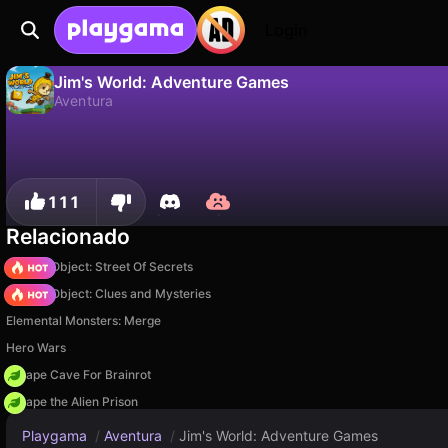
Login
Jim's World: Adventure Games
Aventura
Não
Salvar
Salve o progresso!
Jim's World: Adventure Games é um jogo de aventura gratuito de 29Studio. Jogue online na Playgama.
111
Relacionado
Hidden Object: Street Of Secrets
Hidden Object: Clues and Mysteries
Elemental Monsters: Merge
Hero Wars
Escape Cave For Brainrot
Escape the Alien Prison
Playgama
/
Aventura
/
Jim's World: Adventure Games