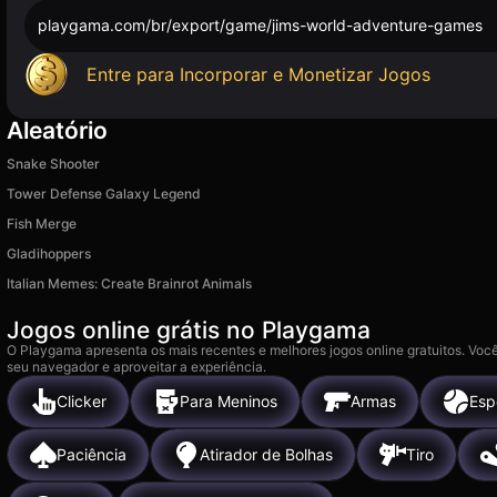
playgama.com/br/export/game/jims-world-adventure-games
Entre para Incorporar e Monetizar Jogos
Aleatório
Snake Shooter
Tower Defense Galaxy Legend
Fish Merge
Gladihoppers
Italian Memes: Create Brainrot Animals
Jogos online grátis no Playgama
O Playgama apresenta os mais recentes e melhores jogos online gratuitos. Você
seu navegador e aproveitar a experiência.
Clicker
Para Meninos
Armas
Esp
Paciência
Atirador de Bolhas
Tiro