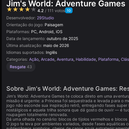
Jim's World: Adventure Games
★★★★★
4.2
/ 111 votos
10
Desenvolvedor:
29Studio
Orientação do jogo:
Paisagem
Plataformas:
PC, Android, iOS
Data de lançamento:
outubro de 2025
Última atualização:
maio de 2026
Idiomas suportados:
Inglês
Categorias:
Ação
,
Arcade
,
Aventura
,
Habilidade
,
Plataforma
,
Clás
Resgate
43
Sobre Jim's World: Adventure Games: Res
Jim's World: Adventure Games te coloca direto em uma aventura
missão é urgente: a Princesa foi sequestrada e levada para o 
jogo não esconde sua inspiração retrô, entregando fases super
nostálgicos e aquela trilha sonora que dá gosto de ouvir — é t
roupagem totalmente renovada.
Dá uma olhada no cenário: blocos de tijolos vermelhos e blocos
O jogo te leva por ambientes variados, desde fases aquáticas 
subterrâneos sombrios, cheios de canos azuis estrategicamente