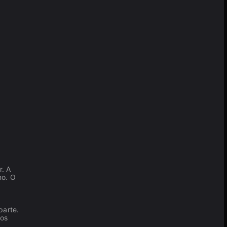
r. A
mo. O
a
parte.
ios