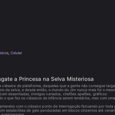
sicos
,
Celular
gate a Princesa na Selva Misteriosa
 clássica de plataforma, daquelas que a gente não consegue larga
meio da selva, e desde então, o mundo do Jim nunca mais foi o mes
 bem desenhadas, inimigos variados, chefões apelões, gráficos
udo o que fez os clássicos de infância serem lendários, mas com um
 amarelos com o clássico ponto de interrogação flutuando por toda 
com estalactites de gelo penduradas em blocos cinzentos até cenár
 posicionados.