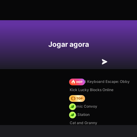
Jogar agora
+1 Speed Keyboard Escape: Obby
Kick Lucky Blocks Online
Hedgies
Cosmic Convoy
Gas Station
Cat and Granny