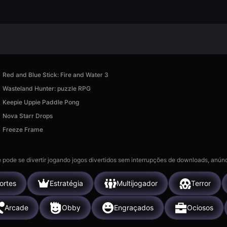
Red and Blue Stick: Fire and Water 3
Wasteland Hunter: puzzle RPG
Keepie Uppie Paddle Pong
Nova Starr Drops
Freeze Frame
 pode se divertir jogando jogos divertidos sem interrupções de downloads, anúnc
ortes
Estratégia
Multijogador
Terror
Arcade
Obby
Engraçados
Ociosos