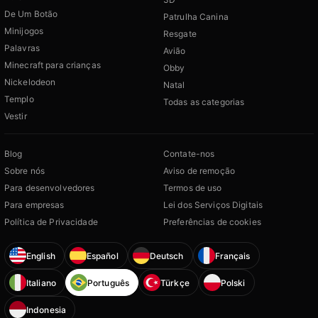
De Um Botão
Patrulha Canina
Minijogos
Resgate
Palavras
Avião
Minecraft para crianças
Obby
Nickelodeon
Natal
Templo
Todas as categorias
Vestir
Blog
Contate-nos
Sobre nós
Aviso de remoção
Para desenvolvedores
Termos de uso
Para empresas
Lei dos Serviços Digitais
Política de Privacidade
Preferências de cookies
English
Español
Deutsch
Français
Italiano
Português
Türkçe
Polski
Indonesia