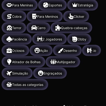
Para Meninas
Esportes
Estratégia
Cobra
Para Meninos
Clicker
Terror
Carro
Quebra-cabeças
Paciência
2 Jogadores
Obby
Ociosos
Ação
Desenho
.io
Atirador de Bolhas
Multijogador
Simulação
Engraçados
Todas as categorias