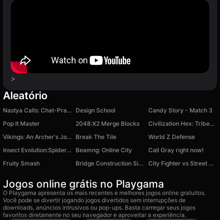
>
Aleatório
Nastya Calls: Chat-Prank, Like Stream, Video Call
Design School
Candy Story - Match 3
Pop It Master
2048:X2 Merge Blocks
Civilization Hex: Tribes Rise
Vikings: An Archer's Journey
Break The Tile
World Z Defense
Insect Evolution:Spider Run
Beamng: Online City
Call Gray right now!
Fruity Smash
Bridge Construction Simulator
City Fighter vs Street Gang
Jogos online grátis no Playgama
O Playgama apresenta os mais recentes e melhores jogos online gratuitos.
Você pode se divertir jogando jogos divertidos sem interrupções de
downloads, anúncios intrusivos ou pop-ups. Basta carregar seus jogos
favoritos diretamente no seu navegador e aproveitar a experiência.