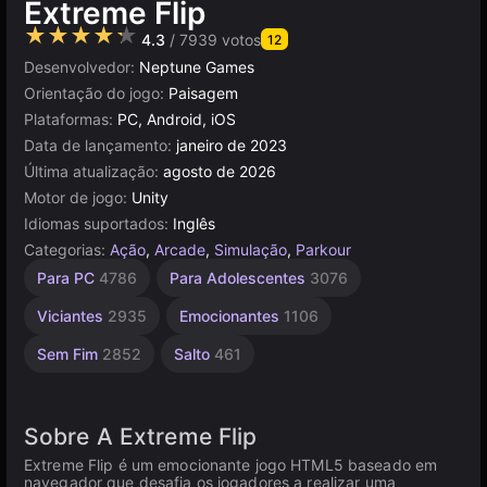
Extreme Flip
★★★★★
4.3
/ 7939 votos
12
Desenvolvedor:
Neptune Games
Orientação do jogo:
Paisagem
Plataformas:
PC, Android, iOS
Data de lançamento:
janeiro de 2023
Última atualização:
agosto de 2026
Motor de jogo:
Unity
Idiomas suportados:
Inglês
Categorias:
Ação
,
Arcade
,
Simulação
,
Parkour
Agilidade
Simples
Navegador
Indie
Unity
Mesa e
De 1
Alta
Para PC
4786
Para Adolescentes
3076
Desktop
Jogador
1220
Qualidade
online
1570
2594
5026
3177
4125
5172
3571
Viciantes
2935
Emocionantes
1106
Sem Fim
2852
Salto
461
Sobre A Extreme Flip
Extreme Flip é um emocionante jogo HTML5 baseado em
navegador que desafia os jogadores a realizar uma