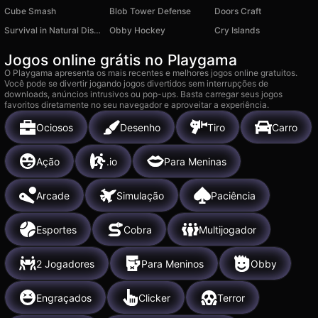
Cube Smash
Blob Tower Defense
Doors Craft
Survival in Natural Disasters
Obby Hockey
Cry Islands
Jogos online grátis no Playgama
O Playgama apresenta os mais recentes e melhores jogos online gratuitos.
Você pode se divertir jogando jogos divertidos sem interrupções de
downloads, anúncios intrusivos ou pop-ups. Basta carregar seus jogos
favoritos diretamente no seu navegador e aproveitar a experiência.
Ociosos
Desenho
Tiro
Carro
Ação
.io
Para Meninas
Arcade
Simulação
Paciência
Esportes
Cobra
Multijogador
2 Jogadores
Para Meninos
Obby
Engraçados
Clicker
Terror