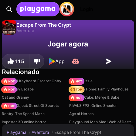
Login
Escape From The Crypt
Aventura
Não
Salvar
Salve o progresso!
Escape From The Crypt é um jogo de aventura gratuito de Sanuk Games. Jogue online na Playgama.
Jogar agora
115
App
Relacionado
+1 Speed Keyboard Escape: Obby
Arrow Puzzle
Your Obby Escape
My Town Home: Family Playhouse
Cat and Granny
Piece of Cake: Merge & Bake
Hidden Object: Street Of Secrets
RIVALS FPS: Online Shooter
Robby: The Speed Maze
Age of Heroes
Imposter 3D online horror
Playground Man Mod! Web of Destruction!
Playgama
/
Aventura
/
Escape From The Crypt