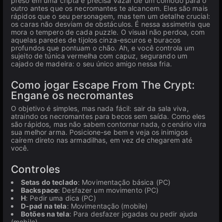
preso em uma cripta e precisa vazar de um cômodo para o
outro antes que os necromantes te alcancem. Eles são mais
rápidos que o seu personagem, mas tem um detalhe crucial:
os caras não desviam de obstáculos. É nessa assimetria que
mora o tempero de cada puzzle. O visual não perdoa, com
aquelas paredes de tijolos cinza-escuros e buracos
profundos que pontuam o chão. Ah, e você controla um
sujeito de túnica vermelha com capuz, segurando um
cajado de madeira: o seu único amigo nessa fria.
Como jogar Escape From The Crypt:
Engane os necromantes
O objetivo é simples, mas nada fácil: sair da sala viva,
atraindo os necromantes para becos sem saída. Como eles
são rápidos, mas não sabem contornar nada, o cenário vira
sua melhor arma. Posicione-se bem e veja os inimigos
caírem direto nas armadilhas, em vez de chegarem até
você.
Controles
Setas do teclado
: Movimentação básica (PC)
Backspace
: Desfazer um movimento (PC)
H
: Pedir uma dica (PC)
D-pad na tela
: Movimentação (mobile)
Botões na tela
: Para desfazer jogadas ou pedir ajuda
(mobile)