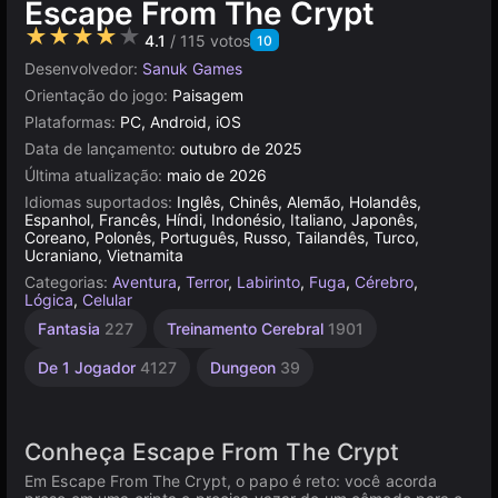
Escape From The Crypt
★★★★★
4.1
/ 115 votos
10
Desenvolvedor:
Sanuk Games
Orientação do jogo:
Paisagem
Plataformas:
PC, Android, iOS
Data de lançamento:
outubro de 2025
Última atualização:
maio de 2026
Idiomas suportados:
Inglês, Chinês, Alemão, Holandês,
Espanhol, Francês, Híndi, Indonésio, Italiano, Japonês,
Coreano, Polonês, Português, Russo, Tailandês, Turco,
Ucraniano, Vietnamita
Categorias:
Aventura
,
Terror
,
Labirinto
,
Fuga
,
Cérebro
,
Lógica
,
Celular
Fantasia
227
Treinamento Cerebral
1901
De 1 Jogador
4127
Dungeon
39
Conheça Escape From The Crypt
Em Escape From The Crypt, o papo é reto: você acorda