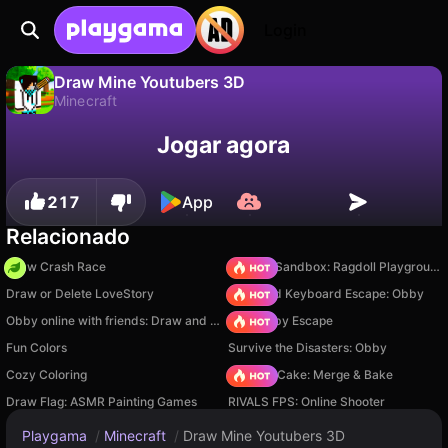
Login
Draw Mine Youtubers 3D
Minecraft
Não
Salvar
Salve o progresso!
Draw Mine Youtubers 3D é um jogo de minecraft gratuito de BoundlessBytes Web. Jogue online na Playgama.
Jogar agora
217
App
Relacionado
Draw Crash Race
Sprunki Sandbox: Ragdoll Playground Mode
Draw or Delete LoveStory
+1 Speed Keyboard Escape: Obby
Obby online with friends: Draw and Jump!
Your Obby Escape
Fun Colors
Survive the Disasters: Obby
Cozy Coloring
Piece of Cake: Merge & Bake
Draw Flag: ASMR Painting Games
RIVALS FPS: Online Shooter
Playgama
/
Minecraft
/
Draw Mine Youtubers 3D