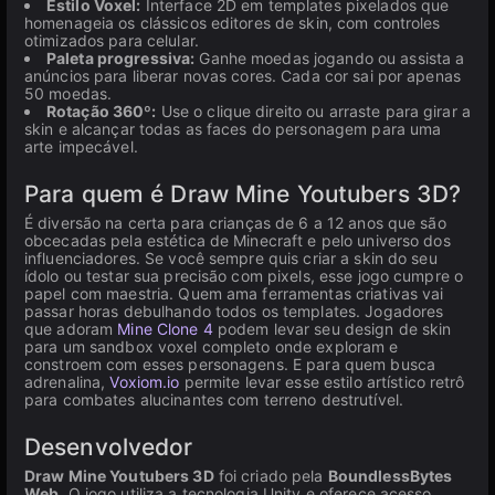
Estilo Voxel:
Interface 2D em templates pixelados que
homenageia os clássicos editores de skin, com controles
otimizados para celular.
Paleta progressiva:
Ganhe moedas jogando ou assista a
anúncios para liberar novas cores. Cada cor sai por apenas
50 moedas.
Rotação 360º:
Use o clique direito ou arraste para girar a
skin e alcançar todas as faces do personagem para uma
arte impecável.
Para quem é Draw Mine Youtubers 3D?
É diversão na certa para crianças de 6 a 12 anos que são
obcecadas pela estética de Minecraft e pelo universo dos
influenciadores. Se você sempre quis criar a skin do seu
ídolo ou testar sua precisão com pixels, esse jogo cumpre o
papel com maestria. Quem ama ferramentas criativas vai
passar horas debulhando todos os templates. Jogadores
que adoram
Mine Clone 4
podem levar seu design de skin
para um sandbox voxel completo onde exploram e
constroem com esses personagens. E para quem busca
adrenalina,
Voxiom.io
permite levar esse estilo artístico retrô
para combates alucinantes com terreno destrutível.
Desenvolvedor
Draw Mine Youtubers 3D
foi criado pela
BoundlessBytes
Web
. O jogo utiliza a tecnologia Unity e oferece acesso