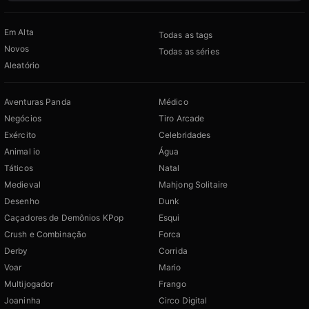
Em Alta
Todas as tags
Novos
Todas as séries
Aleatório
Aventuras Panda
Médico
Negócios
Tiro Arcade
Exército
Celebridades
Animal io
Água
Táticos
Natal
Medieval
Mahjong Solitaire
Desenho
Dunk
Caçadores de Demônios KPop
Esqui
Crush e Combinação
Forca
Derby
Corrida
Voar
Mario
Multijogador
Frango
Joaninha
Circo Digital