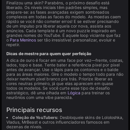
Finalizou uma skin? Parabéns, o próximo desafio está
liberado. Os níveis iniciais têm padrões simples, mas
prepare-se: as fases avançadas exigem sombreados
complexos em todas as faces do modelo. As moedas caem
rápido se você não cometer erros! E se estiver precisando
de um impulso pra liberar aquela cor nova, assista aos
anúncios. Cada template é um novo puzzle inspirado em
grandes nomes do YouTube. É aquele loop viciante que faz
o
Para Meninos
ser tão irresistível: personalizar, evoluir e
repetir.
Dicas de mestre para quem quer perfeição
A dica de ouro é focar em uma face por vez—frente, costas,
lados, topo e base. Tente bater a referência pixel por pixel
antes de avançar. Use o lápis para os contornos e o balde
para as áreas maiores. Gire o modelo o tempo todo para não
deixar nenhum pixel branco pra trás. Priorize liberar as
cores neutras primeiro, já que elas aparecem em quase
todos os modelos. Se você curte esse tipo de desafio
estratégico, dê uma olhada em
Lógica
para treinar os
neurônios com uma vibe parecida.
Principais recursos
Coleção de YouTubers:
Desbloqueie skins de Lololoshka,
Vladus, MrBeast e outros influenciadores famosos em
dezenas de níveis.