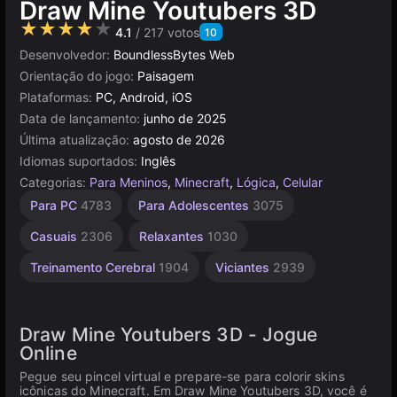
Draw Mine Youtubers 3D
★★★★★
4.1
/ 217 votos
10
Desenvolvedor:
BoundlessBytes Web
Orientação do jogo:
Paisagem
Plataformas:
PC, Android, iOS
Data de lançamento:
junho de 2025
Última atualização:
agosto de 2026
Idiomas suportados:
Inglês
Categorias:
Para Meninos
,
Minecraft
,
Lógica
,
Celular
Aprendizagem
Mentais
Infantis
Navegador
Unity
Sem
Mesa e
Alta
Para PC
4783
Para Adolescentes
3075
Desktop
Qualidade
online
Fim
1480
1236
5024
593
2849
3175
5174
3571
Casuais
2306
Relaxantes
1030
Treinamento Cerebral
1904
Viciantes
2939
Draw Mine Youtubers 3D - Jogue
Online
Pegue seu pincel virtual e prepare-se para colorir skins
icônicas do Minecraft. Em Draw Mine Youtubers 3D, você é