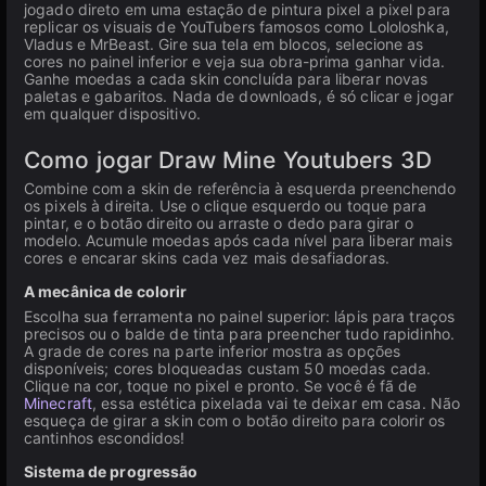
jogado direto em uma estação de pintura pixel a pixel para
replicar os visuais de YouTubers famosos como Lololoshka,
Vladus e MrBeast. Gire sua tela em blocos, selecione as
cores no painel inferior e veja sua obra-prima ganhar vida.
Ganhe moedas a cada skin concluída para liberar novas
paletas e gabaritos. Nada de downloads, é só clicar e jogar
em qualquer dispositivo.
Como jogar Draw Mine Youtubers 3D
Combine com a skin de referência à esquerda preenchendo
os pixels à direita. Use o clique esquerdo ou toque para
pintar, e o botão direito ou arraste o dedo para girar o
modelo. Acumule moedas após cada nível para liberar mais
cores e encarar skins cada vez mais desafiadoras.
A mecânica de colorir
Escolha sua ferramenta no painel superior: lápis para traços
precisos ou o balde de tinta para preencher tudo rapidinho.
A grade de cores na parte inferior mostra as opções
disponíveis; cores bloqueadas custam 50 moedas cada.
Clique na cor, toque no pixel e pronto. Se você é fã de
Minecraft
, essa estética pixelada vai te deixar em casa. Não
esqueça de girar a skin com o botão direito para colorir os
cantinhos escondidos!
Sistema de progressão