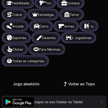
Habilidade
Tiro
Ociosos
Cobra
Estratégia
Terror
Arcade
Carro
Armas
.io
Esportes
Desenho
2 Jogadores
Clicker
Para Meninas
Todas as categorias
Jogo aleatório
Voltar ao Topo
Jogos no seu Celular ou Tablet