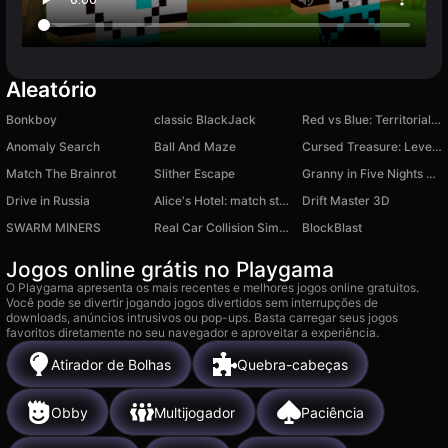
Aleatório
Bonkboy
classic BlackJack
Red vs Blue: Territorial Capture
Anomaly Search
Ball And Maze
Cursed Treasure: Level Pack
Match The Brainrot
Slither Escape
Granny in Five Nights Redemption
Drive in Russia
Alice's Hotel: match story
Drift Master 3D
SWARM MINERS
Real Car Collision Simulator
BlockBlast
Jogos online grátis no Playgama
O Playgama apresenta os mais recentes e melhores jogos online gratuitos.
Você pode se divertir jogando jogos divertidos sem interrupções de
downloads, anúncios intrusivos ou pop-ups. Basta carregar seus jogos
favoritos diretamente no seu navegador e aproveitar a experiência.
Atirador de Bolhas
Quebra-cabeças
Obby
Multijogador
Paciência