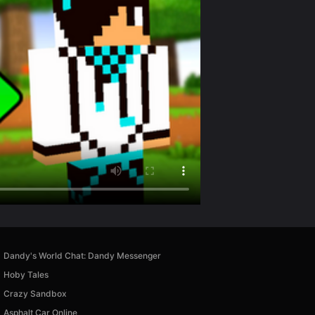
Dandy's World Chat: Dandy Messenger
Hoby Tales
Crazy Sandbox
Asphalt Car Online