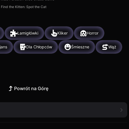
Find the Kitten: Spot the Cat
Łamigłówki
Kliker
Horror
jans
Dla Chłopców
Śmieszne
Wąż
Powrót na Górę