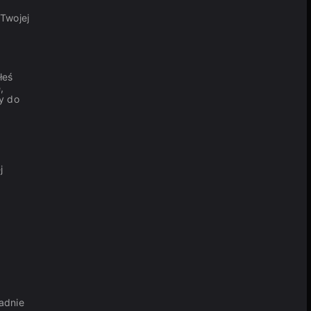
Twojej
łeś
,
y do
j
padnie