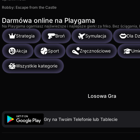
Robby: Escape from the Castle
Darmówa online na Playgama
Na Playgama ogarniasz najświeższe i najlepsze gierki za friko. Bez ściągania
Strategia
Broń
Symulacja
Dla D
Akcja
Sport
Zręcznościowe
Umie
Wszystkie kategorie
Losowa Gra
Gry na Twoim Telefonie lub Tablecie