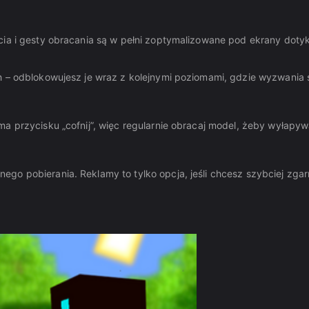
cia i gesty obracania są w pełni zoptymalizowane pod ekrany doty
h – odblokowujesz je wraz z kolejnymi poziomami, gdzie wyzwania 
ma przycisku „cofnij”, więc regularnie obracaj model, żeby wyłapy
go pobierania. Reklamy to tylko opcja, jeśli chcesz szybciej zga