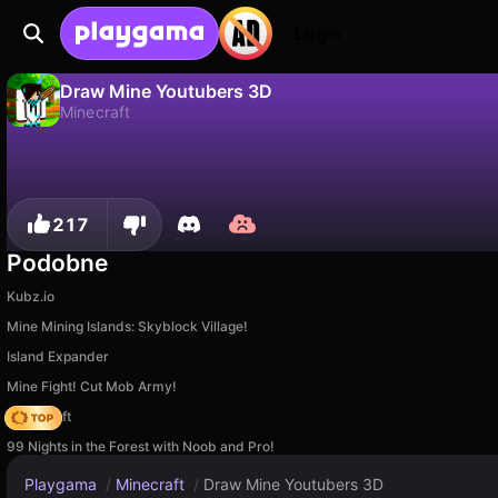
Login
Draw Mine Youtubers 3D
Minecraft
Nie
Zapisz
Zapisz postępy!
Draw Mine Youtubers 3D to darmowa gra minecraft od BoundlessBytes Web. Zagraj online na Playgama.
217
Podobne
Kubz.io
Mine Mining Islands: Skyblock Village!
Island Expander
Mine Fight! Cut Mob Army!
Trap Craft
99 Nights in the Forest with Noob and Pro!
Playgama
/
Minecraft
/
Draw Mine Youtubers 3D