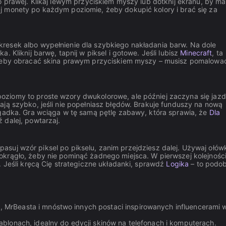
o prawej. Klikaj lewym przyciskiem myszy lub dotknij ekranu, by m
j monety po każdym poziomie, żeby dokupić kolory i brać się za
resek albo wypełnienie dla szybkiego nakładania barw. Na dole
 Kliknij barwę, tapnij w piksel i gotowe. Jeśli lubisz
Minecraft
, ta
, żeby obracać skina prawym przyciskiem myszy – musisz pomalowa
ziomy to proste wzory dwukolorowe, ale później zaczyna się jazd
ają szybko, jeśli nie popełniasz błędów. Brakuje funduszy na nową
agadka. Gra wciąga w tę samą pętlę zabawy, która sprawia, że
Dla
 dalej, powtarzaj.
 Dopasuj wzór piksel po pikselu, zanim przejdziesz dalej. Używaj ołó
okrągło, żeby nie pominąć żadnego miejsca. W pierwszej kolejnośc
. Jeśli kręcą Cię strategiczne układanki, sprawdź
Logika
– to podo
, MrBeasta i mnóstwo innych postaci inspirowanych influencerami 
ablonach, idealny do edycji skinów na telefonach i komputerach.