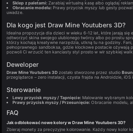
Sklep z paletami:
Zarabiaj wirtualną kasę albo oglądaj rekl
Obracanie modelu:
Prawy przycisk myszy lub gesty pozwala
uwadze.
Dla kogo jest Draw Mine Youtubers 3D?
Idealna propozycja dla dzieci w wieku 6-12 lat, które jarają się
odtworzyć skina swojego ulubionego twórcy albo po prostu spraw
którzy kochają kreatywne narzędzia, utkną tu na godziny. Fani
pełnoprawnego sandboksa, gdzie klockowe postacie ożywają po
pozwoli Ci wrzucić ten kanciasty styl prosto w wir szybkiej wal
Deweloper
Draw Mine Youtubers 3D
zostało stworzone przez studio
Boun
przeglądarce – zero instalacji, czysta frajda na Androidzie, iOS 
Sterowanie
Lewy przycisk myszy / Tapnięcie:
Malowanie wybranym kolo
Prawy przycisk myszy / Przesunięcie:
Obracanie modelu, ab
FAQ
Jak odblokować nowe kolory w Draw Mine Youtubers 3D?
Zbieraj monety za precyzyjne kolorowanie. Każdy nowy kolor ko