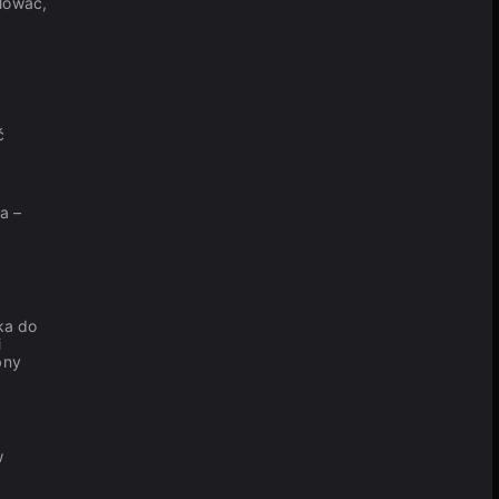
alować,
ć
a –
wka do
i
bny
w