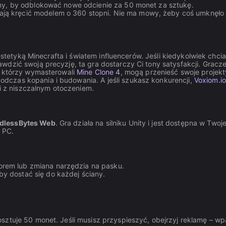
amy, by odblokować nowe odcienie za 50 monet za sztukę.
ją kręcić modelem o 360 stopni. Nie ma mowy, żeby coś umknęło 
 estetyką Minecrafta i światem influencerów. Jeśli kiedykolwiek chcia
dzić swoją precyzję, ta gra dostarczy Ci tony satysfakcji. Gracze
, którzy wymasterowali
Mine Clone 4
, mogą przenieść swoje projekt
dczas kopania i budowania. A jeśli szukasz konkurencji,
Voxiom.io
ki z niszczalnym otoczeniem.
dlessBytes Web
. Gra działa na silniku Unity i jest dostępna w Twoje
i PC.
rem lub zmiana narzędzia na pasku.
y dostać się do każdej ściany.
sztuje 50 monet. Jeśli musisz przyspieszyć, obejrzyj reklamę – w