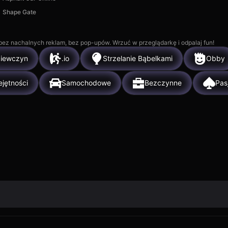
Shape Gate
, bez nachalnych reklam, bez pop-upów. Wrzuć w przeglądarkę i odpalaj fun!
ziewczyn
.io
Strzelanie Bąbelkami
Obby
jętności
Samochodowe
Bezczynne
Pas