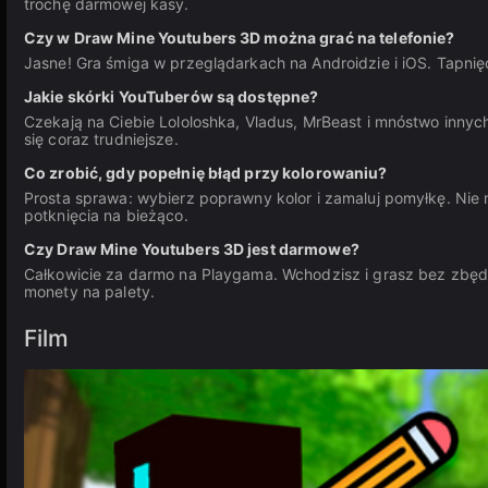
trochę darmowej kasy.
Czy w Draw Mine Youtubers 3D można grać na telefonie?
Jasne! Gra śmiga w przeglądarkach na Androidzie i iOS. Tapnię
Jakie skórki YouTuberów są dostępne?
Czekają na Ciebie Lololoshka, Vladus, MrBeast i mnóstwo innyc
się coraz trudniejsze.
Co zrobić, gdy popełnię błąd przy kolorowaniu?
Prosta sprawa: wybierz poprawny kolor i zamaluj pomyłkę. Nie 
potknięcia na bieżąco.
Czy Draw Mine Youtubers 3D jest darmowe?
Całkowicie za darmo na Playgama. Wchodzisz i grasz bez zbędne
monety na palety.
Film