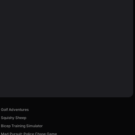
Golf Adventures
Squishy Sheep
Bicep Training Simulator
Mad Pursuit: Police Chase Game