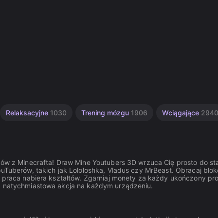
Relaksacyjne
1030
Trening mózgu
1906
Wciągające
294
nów z Minecrafta! Draw Mine Youtubers 3D wrzuca Cię prosto do sta
YouTuberów, takich jak Lololoshka, Vladus czy MrBeast. Obracaj bl
a praca nabiera kształtów. Zgarniaj monety za każdy ukończony pro
a, natychmiastowa akcja na każdym urządzeniu.