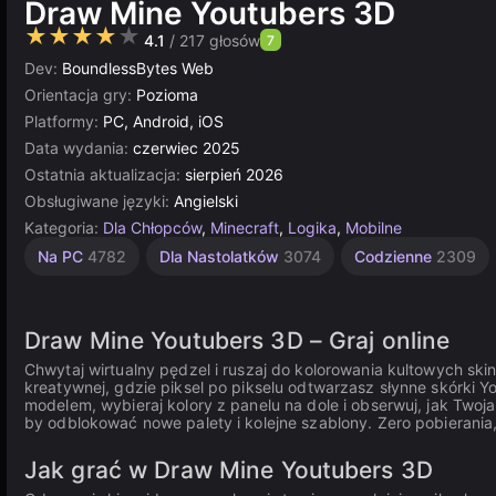
Draw Mine Youtubers 3D
★★★★★
4.1
/ 217 głosów
7
Dev:
BoundlessBytes Web
Orientacja gry:
Pozioma
Platformy:
PC, Android, iOS
Data wydania:
czerwiec 2025
Ostatnia aktualizacja:
sierpień 2026
Obsługiwane języki:
Angielski
Kategoria:
Dla Chłopców
,
Minecraft
,
Logika
,
Mobilne
Nieskończoność
Edukacyjne
Łamigłówki
Komputerowe
Strategiczne
Multiplayer
Unity
Dla
Na PC
4782
Dla Nastolatków
3074
Codzienne
2309
Dzieci
online
5023
1237
593
3570
5173
2848
3175
1480
Draw Mine Youtubers 3D – Graj online
Chwytaj wirtualny pędzel i ruszaj do kolorowania kultowych ski
kreatywnej, gdzie piksel po pikselu odtwarzasz słynne skórki 
modelem, wybieraj kolory z panelu na dole i obserwuj, jak Twoj
by odblokować nowe palety i kolejne szablony. Zero pobierani
Jak grać w Draw Mine Youtubers 3D