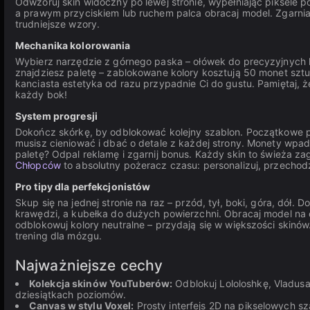
Odwzoruj skin widoczny po lewej stronie, wypełniając piksele p
a prawym przyciskiem lub ruchem palca obracaj model. Zgarnia
trudniejsze wzory.
Mechanika kolorowania
Wybierz narzędzie z górnego paska – ołówek do precyzyjnych k
znajdziesz paletę – zablokowane kolory kosztują 50 monet sztuka.
kanciasta estetyka od razu przypadnie Ci do gustu. Pamiętaj
każdy bok!
System progresji
Dokończ skórkę, by odblokować kolejny szablon. Początkowe po
musisz cieniować i dbać o detale z każdej strony. Monety wpad
paletę? Odpal reklamę i zgarnij bonus. Każdy skin to świeża z
Chłopców
to absolutny pożeracz czasu: personalizuj, przechodź
Pro tipy dla perfekcjonistów
Skup się na jednej stronie na raz – przód, tył, boki, góra, dół.
krawędzi, a kubełka do dużych powierzchni. Obracaj model na 
odblokowuj kolory neutralne – przydają się w większości skinów
trening dla mózgu.
Najważniejsze cechy
Kolekcja skinów YouTuberów:
Odblokuj Lololoshkę, Vladusa
dziesiątkach poziomów.
Canvas w stylu Voxel:
Prosty interfejs 2D na pikselowych sz