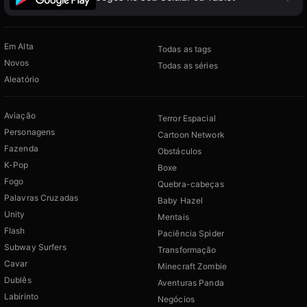
Em Alta
Todas as tags
Novos
Todas as séries
Aleatório
Aviação
Terror Espacial
Personagens
Cartoon Network
Fazenda
Obstáculos
K-Pop
Boxe
Fogo
Quebra-cabeças
Palavras Cruzadas
Baby Hazel
Unity
Mentais
Flash
Paciência Spider
Subway Surfers
Transformação
Cavar
Minecraft Zombie
Dublês
Aventuras Panda
Labirinto
Negócios