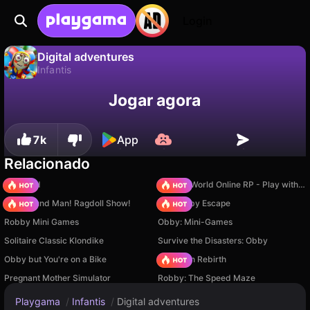
Login
Digital adventures
Infantis
Não
Salvar
Salve o progresso!
Digital adventures é um jogo de infantis gratuito de lolkajoin. Jogue online na Playgama.
Jogar agora
7k
App
Relacionado
TB World
Sprunki World Online RP - Play with Friends!
Playground Man! Ragdoll Show!
Your Obby Escape
Robby Mini Games
Obby: Mini-Games
Solitaire Classic Klondike
Survive the Disasters: Obby
Obby but You're on a Bike
Stickman Rebirth
Pregnant Mother Simulator
Robby: The Speed Maze
Playgama
/
Infantis
/
Digital adventures