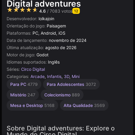
Digital adventures
★★★★★
4.6
/ 7083 votos
12
Desenvolvedor:
lolkajoin
Orientação do jogo:
Paisagem
Plataformas:
PC, Android, iOS
Data de lançamento:
novembro de 2024
Última atualização:
agosto de 2026
Motor de jogo:
Godot
Idiomas suportados:
Inglês
Séries:
Circo Digital
Categorias:
Arcade
,
Infantis
,
3D
,
Mini
Navegador
Godot
Para PC
4779
Para Adolescentes
3072
91
5019
Mistério
247
Colecionismo
889
Mesa e Desktop
5168
Alta Qualidade
3569
Sobre Digital adventures: Explore o
Mundo do Circo Digital