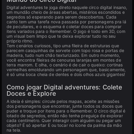
Digital adventures te joga direto naquele circo digital insano,
um mundão cheio de áreas abertas, mistérios escondidos e
segredos só esperando para serem descobertos. Cada
canto tem uma tarefa nova passada por personagens pra lá
de peculiares, e o esquema é coletar doces para comprar
itens variados para o Remember. O jogo é todo em 3D, com
um visual bem limpo que te deixa explorar tudo no seu
próprio ritmo.
Tem cenários curiosos, tipo uma fileira de estruturas que
parecem casquinhas de sorvete com topo rosa e portas de
madeira, tudo num chão texturizado. Em outro momento,
você encontra fileiras de cenouras laranjas em montes de
terra marrom. E olha, o cenário é de cair o queixo: cortinas
vermelhas emoldurando um personagem que, basicamente,
é só uma boca cheia de dentes e dois olhos azuis gigantes!
Como jogar Digital adventures: Colete
Doces e Explore
A ideia é simples: circule pelos mapas, aceite as missões
dos personagens que encontrar, junte todos os doces que
puder e troque por itens para o Remember. O circo digital é
lotado de segredos, então não tenha preguiça de explorar
cada centímetro. Quer interagir com alguém ou pegar um
objeto? É só apertar E ou tocar no ícone da palma da mão
na tela.