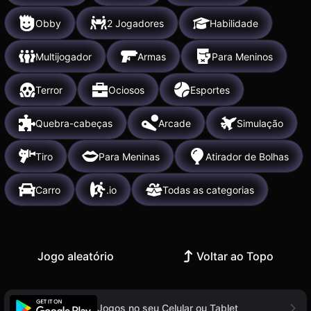
Obby
2 Jogadores
Habilidade
Multijogador
Armas
Para Meninos
Terror
Ociosos
Esportes
Quebra-cabeças
Arcade
Simulação
Tiro
Para Meninas
Atirador de Bolhas
Carro
.io
Todas as categorias
Jogo aleatório
Voltar ao Topo
Jogos no seu Celular ou Tablet