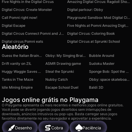
Five Nights in the Digital Circus
Amazing Digital Circus: Ragdoll Show!
Digital Circus: Create Monster
Digital parkour: Obby
Call Pomni right now!
Playground Sandbox Mod Digital Circus
Digital Escape
Five Nights at Pomni Amazing Digital Circus
Digital Circus Connect Pomni and Jax
Digital Circus: Coloring Book
Digital circus Pomni eats
Digital Circus at Sprunki School
Aleatório
Guess the Italian Brainrot or Die
Obby: My Singing Brainrot +1 3D
Bubble Around
Drift vanity on ZIL
ASMR Drawing game
Sudoku Master
Huggy Waggie Saves Kissy Missy
Steal the Sprunki
Sponge Bob: Spot the differences!
Tanks in The Maze
Nubby Catch
Obby: space skateboard
Idle Mining Empire
Escape School Duel
Baldi 3D
Jogos online grátis no Playgama
O Playgama apresenta os mais recentes e melhores jogos online gratuitos.
Você pode se divertir jogando jogos divertidos sem interrupções de
downloads, anúncios intrusivos ou pop-ups. Basta carregar seus jogos
favoritos diretamente no seu navegador e aproveitar a experiência.
Desenho
Cobra
Paciência