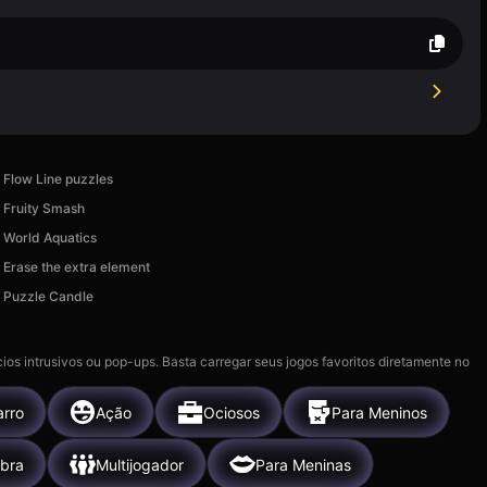
Flow Line puzzles
Fruity Smash
World Aquatics
Erase the extra element
Puzzle Candle
ios intrusivos ou pop-ups. Basta carregar seus jogos favoritos diretamente no
arro
Ação
Ociosos
Para Meninos
bra
Multijogador
Para Meninas