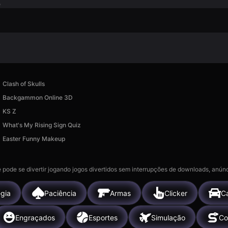
e
Clash of Skulls
Backgammon Online 3D
KS Z
What's My Rising Sign Quiz
Easter Funny Makeup
 pode se divertir jogando jogos divertidos sem interrupções de downloads, anúnc
égia
Paciência
Armas
Clicker
C
Engraçados
Esportes
Simulação
Co