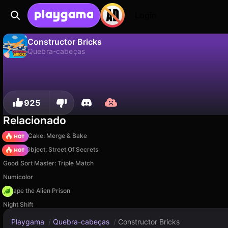
Login
Constructor Bricks
Quebra-cabeças
Não
Salvar
Salve o progresso!
Constructor Bricks é um jogo de quebra-cabeças gratuito de Igor Belenko. Jogue online na Playgama.
925
Relacionado
Piece of Cake: Merge & Bake
Hidden Object: Street Of Secrets
Good Sort Master: Triple Match
Numicolor
Escape the Alien Prison
Night Shift
Playgama
/
Quebra-cabeças
/
Constructor Bricks