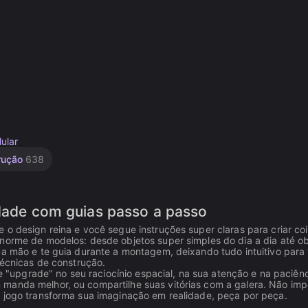
lular
rução
638
vidade com guias passo a passo
 o design reina e você segue instruções super claras para criar co
enorme de modelos: desde objetos super simples do dia a dia até o
ua mão e te guia durante a montagem, deixando tudo intuitivo para
técnicas de construção.
le "upgrade" no seu raciocínio espacial, na sua atenção e na paciênc
manda melhor, ou compartilhe suas vitórias com a galera. Não imp
o jogo transforma sua imaginação em realidade, peça por peça.