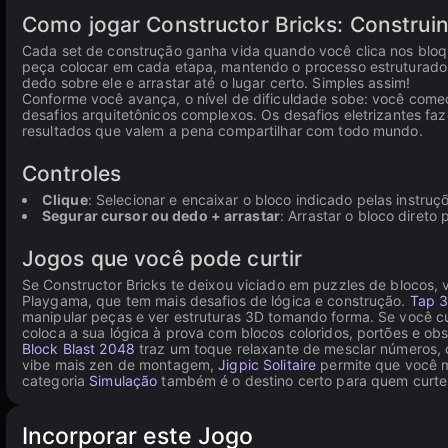
Como jogar Constructor Bricks: Construi
Cada set de construção ganha vida quando você clica nos bloq
peça colocar em cada etapa, mantendo o processo estruturado e
dedo sobre ele e arrastar até o lugar certo. Simples assim!
Conforme você avança, o nível de dificuldade sobe: você come
desafios arquitetônicos complexos. Os desafios eletrizantes f
resultados que valem a pena compartilhar com todo mundo.
Controles
Clique
: Selecionar e encaixar o bloco indicado pelas instruç
Segurar cursor ou dedo + arrastar
: Arrastar o bloco direto
Jogos que você pode curtir
Se Constructor Bricks te deixou viciado em puzzles de blocos,
Playgama, que tem mais desafios de lógica e construção.
Tap 
manipular peças e ver estruturas 3D tomando forma. Se você c
coloca a sua lógica à prova com blocos coloridos, portões e ob
Block Blast 2048
traz um toque relaxante de mesclar números, d
vibe mais zen de montagem,
Jigpic Solitaire
permite que você m
categoria
Simulação
também é o destino certo para quem curte
Incorporar este Jogo