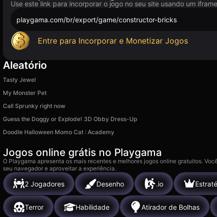
Use este link para incorporar o jogo no seu site usando um ifram
playgama.com/br/export/game/constructor-bricks
Entre para Incorporar e Monetizar Jogos
Aleatório
Tasty Jewel
My Monster Pet
Call Sprunky right now
Guess the Doggy or Explode! 3D Obby Dress-Up
Doodle Halloween Momo Cat : Academy
Jogos online grátis no Playgama
O Playgama apresenta os mais recentes e melhores jogos online gratuitos. Você
seu navegador e aproveitar a experiência.
2 Jogadores
Desenho
.io
Estrat
Terror
Habilidade
Atirador de Bolhas