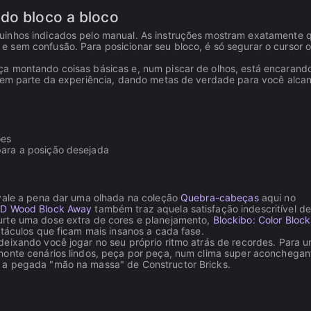
ndo bloco a bloco
uinhos indicados pelo manual. As instruções mostram exatamente 
 sem confusão. Para posicionar seu bloco, é só segurar o cursor o
ça montando coisas básicas e, num piscar de olhos, está encarand
azem parte da experiência, dando metas de verdade para você alca
ões
 para a posição desejada
 vale a pena dar uma olhada na coleção
Quebra-cabeças
aqui no
3D Wood Block Away
também traz aquela satisfação indescritível d
urte uma dose extra de cores e planejamento,
Blockibo: Color Block
stáculos que ficam mais insanos a cada fase.
eixando você jogar no seu próprio ritmo atrás de recordes. Para 
onte cenários lindos, peça por peça, num clima super aconchegan
 a pegada "mão na massa" de Constructor Bricks.