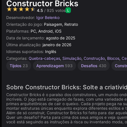
Constructor Bricks
★★★★★
4.5
/ 925 votos
L
Desenvolvedor:
Igor Belenko
Orientação do jogo:
Paisagem, Retrato
Plataformas:
PC, Android, iOS
Data de lançamento:
agosto de 2025
Última atualização:
janeiro de 2026
Idiomas suportados:
Inglês
Categorias:
Quebra-cabeças
,
Simulação
,
Construção
,
Blocos
,
Ce
Tijolos
23
Aprendizagem
593
Desafios
430
Const
Sobre Constructor Bricks: Solte a criati
Constructor Bricks é o paraíso dos construtores, um mundo onde
incríveis. O jogo está carregado de fases, com uma variedade 
primas arquitetônicas de cair o queixo. Cada projeto pega na s
montar estruturas únicas enquanto explora diferentes estilos e 
Além de só construir, Constructor Bricks foi feito para dar aque
Quer um desafio? Parta para cima dos seus amigos e veja quem 
você está seguindo as instruções à risca ou inventando moda, 