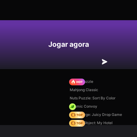
Jogar agora
Arrow Puzzle
Mahjong Classic
Nuts Puzzle: Sort By Color
Cosmic Convoy
Fruit Merge: Juicy Drop Game
Hidden Object: My Hotel