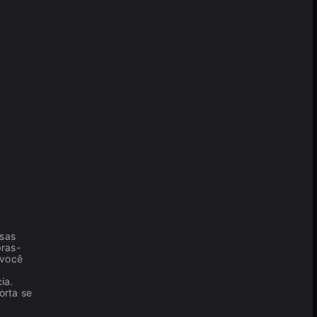
isas
bras-
 você
ia.
orta se