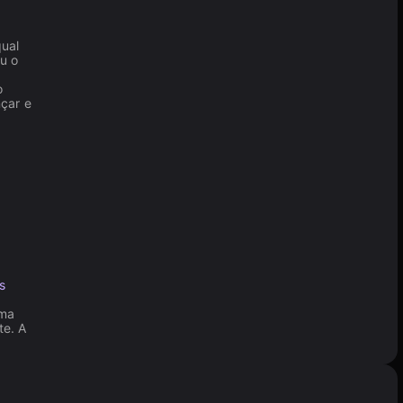
qual
u o
o
nçar e
e
s
uma
te. A