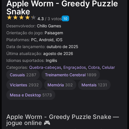
Apple Worm - Greedy Puzzle
Snake
★★★★★
4.3
/ 3 votos
10
Desenvolvedor:
Chillo Games
Orientação do jogo:
Paisagem
Plataformas:
PC, Android, iOS
Data de lançamento:
outubro de 2025
Última atualização:
agosto de 2026
Idiomas suportados:
Inglês
Categorias:
Quebra-cabeças
,
Engraçados
,
Cobra
,
Celular
Russos
Alta
Casuais
2287
Treinamento Cerebral
1899
Qualidade
1800
3572
Viciantes
2932
Memória
302
Mentais
1231
Mesa e Desktop
5173
Apple Worm - Greedy Puzzle Snake —
jogue online 🎮