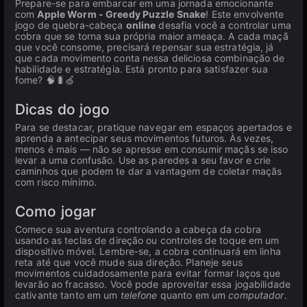
Prepare-se para embarcar em uma jornada emocionante
com
Apple Worm - Greedy Puzzle Snake
! Este envolvente
jogo de quebra-cabeça
online
desafia você a controlar uma
cobra que se torna sua própria maior ameaça. A cada maçã
que você consome, precisará repensar sua estratégia, já
que cada movimento conta nessa deliciosa combinação de
habilidade e estratégia. Está pronto para satisfazer sua
fome? 🧠🐛🍏
Dicas do jogo
Para se destacar, pratique navegar em espaços apertados e
aprenda a antecipar seus movimentos futuros. Às vezes,
menos é mais — não se apresse em consumir maçãs se isso
levar a uma confusão. Use as paredes a seu favor e crie
caminhos que podem te dar a vantagem de coletar maçãs
com risco mínimo.
Como jogar
Comece sua aventura controlando a cabeça da cobra
usando as teclas de direção ou controles de toque em um
dispositivo móvel. Lembre-se, a cobra continuará em linha
reta até que você mude sua direção. Planeje seus
movimentos cuidadosamente para evitar formar laços que
levarão ao fracasso. Você pode aproveitar essa jogabilidade
cativante tanto em um
telefone
quanto em um
computador
.