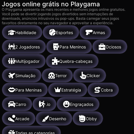
Jogos online grátis no Playgama
O Playgama apresenta os mais recentes e melhores jogos online gratuitos.
Você pode se divertir jogando jogos divertidos sem interrupções de
downloads, anúncios intrusivos ou pop-ups. Basta carregar seus jogos
favoritos diretamente no seu navegador e aproveitar a experiência.
Habilidade
Esportes
Armas
2 Jogadores
Para Meninos
Ociosos
Multijogador
Quebra-cabeças
Simulação
Terror
Clicker
Para Meninas
Estratégia
Cobra
Carro
.io
Engraçados
Arcade
Desenho
Obby
Todas as categorias