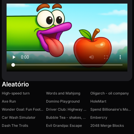
Aleatório
High-speed turn
Words and Mahjong
Oligarch - oil company
Axe Run
Domino Playground
HoleMart
Wonder Goal: Fun Football Kick
Driver Club: Highway Racing
Spend Billionaire's Money. Rich man simulator.
Car Wash Simulator
Bubble Tea - shakes, boba, coffee
Embercry
Dash The Trolls
Evil Grandpa: Escape
2048 Merge Blocks