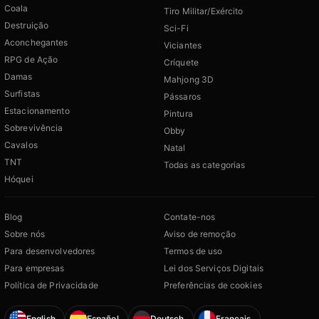
Coala
Tiro Militar/Exército
Destruição
Sci-Fi
Aconchegantes
Viciantes
RPG de Ação
Críquete
Damas
Mahjong 3D
Surfistas
Pássaros
Estacionamento
Pintura
Sobrevivência
Obby
Cavalos
Natal
TNT
Todas as categorias
Hóquei
Blog
Contate-nos
Sobre nós
Aviso de remoção
Para desenvolvedores
Termos de uso
Para empresas
Lei dos Serviços Digitais
Política de Privacidade
Preferências de cookies
English
Español
Deutsch
Français