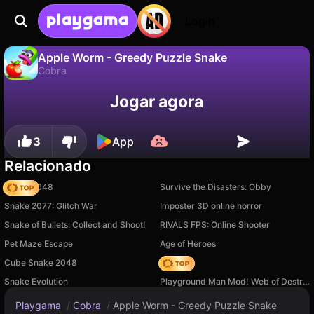
Login
Apple Worm - Greedy Puzzle Snake
Cobra
Não
Salvar
Salve o progresso!
Jogar agora
Apple Worm - Greedy Puzzle Snake é um jogo de cobra gratuito de Chillo Games. Jogue online na Playgama.
3
App
Relacionado
Snake 2048
Survive the Disasters: Obby
Snake 2077: Glitch War
Imposter 3D online horror
Snake of Bullets: Collect and Shoot!
RIVALS FPS: Online Shooter
Pet Maze Escape
Age of Heroes
Cube Snake 2048
Hedgies
Snake Evolution
Playground Man Mod! Web of Destruction!
Playgama
/
Cobra
/
Apple Worm - Greedy Puzzle Snake