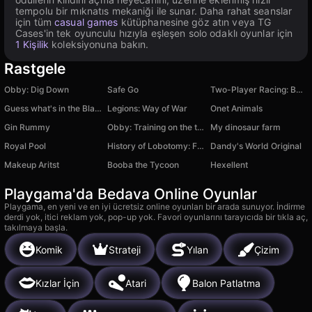
tempolu bir mıknatıs mekaniği ile sunar. Daha rahat seanslar
için tüm
casual games
kütüphanesine göz atın veya TG
Cases'in tek oyunculu hızıyla eşleşen solo odaklı oyunlar için
1 Kişilik
koleksiyonuna bakın.
Rastgele
Obby: Dig Down
Safe Go
Two-Player Racing: BMW vs Mercedes Drift
Guess what's in the Black Box?
Legions: Way of War
Onet Animals
Gin Rummy
Obby: Training on the train
My dinosaur farm
Royal Pool
History of Lobotomy: Fire In The Hole
Dandy's World Original
Makeup Aritst
Booba the Tycoon
Hexellent
Playgama'da Bedava Online Oyunlar
Playgama, en yeni ve en iyi ücretsiz online oyunları bir arada sunuyor. İndirme
derdi yok, itici reklam yok, pop-up yok. Favori oyunlarını tarayıcıda bir tıkla aç,
takılmaya başla.
Komik
Strateji
Yılan
Çizim
Kızlar İçin
Atari
Balon Patlatma