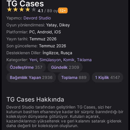
TG Cases
★★★★★
4.1
/ 89 oy
12+
Yapımcı:
Devord Studio
Oyun yönlendirmesi:
Yatay, Dikey
Platformlar:
PC, Android, iOS
Yayın tarihi:
Temmuz 2026
Son güncelleme:
Temmuz 2026
Desteklenen Diller:
İngilizce, Rusça
Kategoriler:
Yeni
,
Simülasyon
,
Komik
,
Tıklama
Özelleştirme
357
Gündelik
2309
Bağımlılık Yapan
2936
Toplama
889
1 Kişilik
4147
TG Cases Hakkında
Devord Studio tarafından geliştirilen TG Cases, sizi her
kutunun basitten efsaneviye kadar bir sürpriz barındırdığı bir
koleksiyon dünyasına götürüyor. Kutuları açarak,
kazandıklarınızı yükselterek ve geri kalanını satarak giderek
daha değerli bir koleksiyon oluşturun.