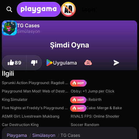
Login
TG Cases
Simülasyon
TG Cases, Devord Studio tarafından yapılmış ücretsiz bir simülasyon oyunudur. Playgama'da oyna.
Hayır
Kaydet
İlerlemeyi kaydet!
Şimdi Oyna
89
Uygulama
İlgili
Sprunki Action Playground: Ragdoll Sandbox
TB World
Playground Man Mod! Web of Destruction!
Obby: +1 Jump per Click
King Simulator
Stickman Rebirth
Five Nights at Freddy's Playground Sandbox
Piece of Cake: Merge & Bake
ASMR Girl: Livestream Mukbang
RIVALS FPS: Online Shooter
Car Destruction King
Soccer Random
Playgama
/
Simülasyon
/
TG Cases