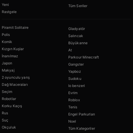
Yeni
Tüm Seriler
Rastgele
Piramit Solitaire
Gladyatör
Polis
Salıncak
Komik
Büyükanne
Kızgın Kuşlar
At
İnanılmaz
Parkour Minecraft
Japon
Gangster
Makyaj
Yapboz
2 oyunculu yarış
Sudoku
Dağ Maceraları
Io benzeri
Seçim
Evrim
Robotlar
Roblox
Korku Kaçış
Tenis
Rus
Engel Parkurları
Suç
Noel
Okçuluk
Tüm Kategoriler