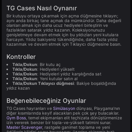
TG Cases Nasıl Oynanır
Bir kutuyu ortaya çıkarmak için açma düğmesine tıklayın;
aynı anda birkaç tane açmak da mümkündür. Daha değerli
olanları almak için daha ucuz hediyeleri birleştirin ve
fazlalıkları satarak yıldız kazanın. Koleksiyonunuzu
genişletmeye devam etmek için bu yıldızları yeni kutulara
harcayın. Yıldız bakiyeniz tükendiğinde, daha fazla yıldız
kazanmak ve devam etmek için Tıklayıcı düğmesine basın.
Kontroller
Tıkla/Dokun
: Bir kutu aç
Tıkla/Dokun
: Hediyeleri yükselt
Tıkla/Dokun
: Hediyeleri yıldız karşılığında sat
Tıkla/Dokun
: Yeni kutular satın al
Tıkla/Dokun Tıklayıcı düğmesi
: Bakiye boşaldığında
yıldız kazan
Beğenebileceğiniz Oyunlar
TG Cases hayranları ve
Simülasyon
dünyası, Playgama'nın
diğer kısımlarında keyif alacakları pek çok şey bulacaklar.
Gym Boss
, temel ekipmanları elit teçhizata dönüştürmenize
izin vererek benzer bir topla-ve-yükselt tatmini sunar.
Master Scavenger
, rastgele ganimet toplama ve yeni
ödüllerin kilidini açma heyecanını, üzerine eklenmiş hızlı