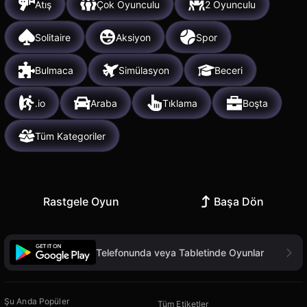
Atış
Çok Oyunculu
2 Oyunculu
Solitaire
Aksiyon
Spor
Bulmaca
Simülasyon
Beceri
.io
Araba
Tıklama
Boşta
Tüm Kategoriler
Rastgele Oyun
Başa Dön
Telefonunda veya Tabletinde Oyunlar
Şu Anda Popüler
Tüm Etiketler