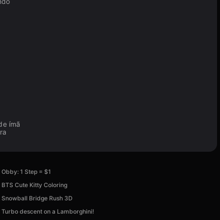
ndo
de ímã
ra
Obby: 1 Step = $1
BTS Cute Kitty Coloring
Snowball Bridge Rush 3D
Turbo descent on a Lamborghini!