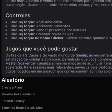
outros mais valiosos e venda itens excedentes para ganhar est
sua coleção. Quando seu saldo de estrelas acabar, pressione o 
Controles
Clique/Toque
: Abrir uma caixa
Clique/Toque
: Aprimorar presentes
Clique/Toque
: Vender presentes por estrelas
Clique/Toque
: Comprar novas caixas
Clique/Toque no botão Clicker
: Ganhar estrelas quando o s
Jogos que você pode gostar
Os fãs de TG Cases e do vasto mundo de
Simulação
encontrarã
satisfação de coletar e aprimorar, permitindo que você combin
Master Scavenger
canaliza a mesma emoção de acumular itens
acelerada. Para sessões mais relaxantes, navegue pela bibliot
títulos focados em um jogador que correspondem ao ritmo solo
Aleatório
Create a Plane
Monster trolls residents
Brainrot Factory
Simon VS Brud: Sprunki Mod