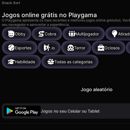
Snack Sort
Jogos online grátis no Playgama
O Playgama apresenta os mais recentes e melhores jogos online gratuitos. Você
seu navegador e aproveitar a experiência.
Obby
Cobra
Multijogador
Atirad
Esportes
.io
Terror
Ociosos
Habilidade
Todas as categorias
Jogo aleatório
Jogos no seu Celular ou Tablet