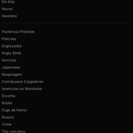
Em Alta
Novos
Aleatório
Paciência Pirâmide
Policiais
Engraçados
Angry Birds
Incríveis
Japoneses
Maquiagem
Corrida para 2 jogadores
Aventuras na Montanha
Escolha
Robôs
Fuga de Horror
Russos
Crime
Tiro com Arco