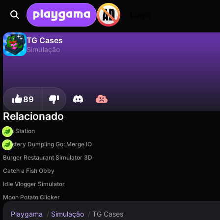
Login
TG Cases
Simulação
Não
Salvar
Salve o progresso!
TG Cases é um jogo de simulação gratuito de Devord Studio. Jogue online na Playgama.
89
Relacionado
Gas Station
Mystery Dumpling Go: Merge IO
Burger Restaurant Simulator 3D
Catch a Fish Obby
Idle Vlogger Simulator
Moon Potato Clicker
Playgama
/
Simulação
/
TG Cases