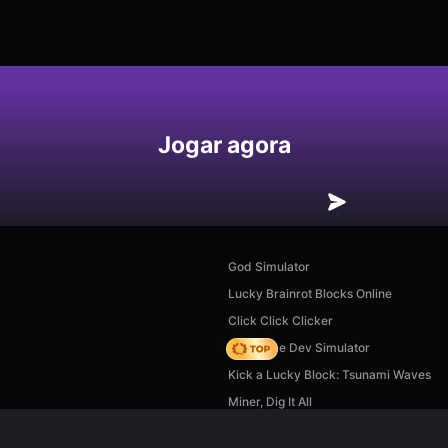
Jogar agora
God Simulator
Lucky Brainrot Blocks Online
Click Click Clicker
Idle Game Dev Simulator
Kick a Lucky Block: Tsunami Waves
Miner, Dig It All