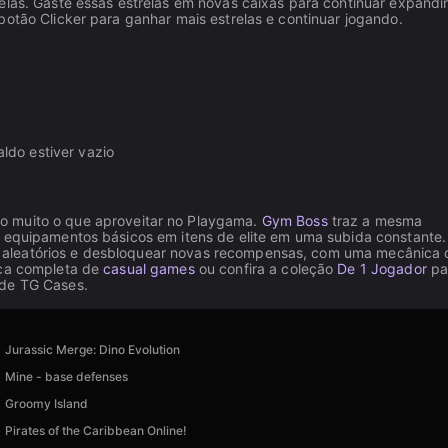
relas. Gaste essas estrelas em novas caixas para continuar expandi
botão Clicker para ganhar mais estrelas e continuar jogando.
aldo estiver vazio
o muito o que aproveitar no Playgama.
Gym Boss
traz a mesma
e equipamentos básicos em itens de elite em uma subida constante.
 aleatórios e desbloquear novas recompensas, com uma mecânica 
eca completa de
casual games
ou confira a coleção
De 1 Jogador
pa
 de TG Cases.
Jurassic Merge: Dino Evolution
Mine - base defenses
Groomy Island
Pirates of the Caribbean Online!