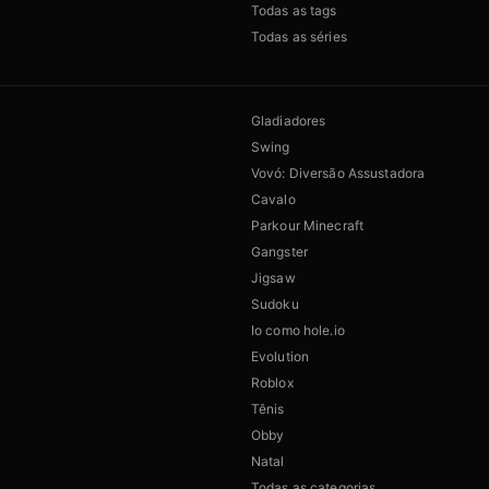
Todas as tags
Todas as séries
Gladiadores
Swing
Vovó: Diversão Assustadora
Cavalo
Parkour Minecraft
Gangster
Jigsaw
Sudoku
Io como hole.io
Evolution
Roblox
Tênis
Obby
Natal
Todas as categorias