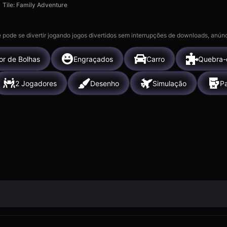
Tile: Family Adventure
 pode se divertir jogando jogos divertidos sem interrupções de downloads, anúnc
or de Bolhas
Engraçados
Carro
Quebra-
2 Jogadores
Desenho
Simulação
P