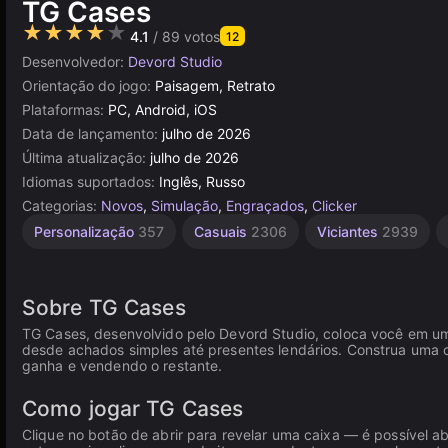
TG Cases
★★★★★
4.1
/ 89 votos
12
Desenvolvedor:
Devord Studio
Orientação do jogo:
Paisagem, Retrato
Plataformas:
PC, Android, iOS
Data de lançamento:
julho de 2026
Última atualização:
julho de 2026
Idiomas suportados:
Inglês, Russo
Categorias:
Novos
,
Simulação
,
Engraçados
,
Clicker
Personalização
357
Casuais
2306
Viciantes
2939
Sobre TG Cases
TG Cases, desenvolvido pelo Devord Studio, coloca você em 
desde achados simples até presentes lendários. Construa uma 
ganha e vendendo o restante.
Como jogar TG Cases
Clique no botão de abrir para revelar uma caixa — é possível a