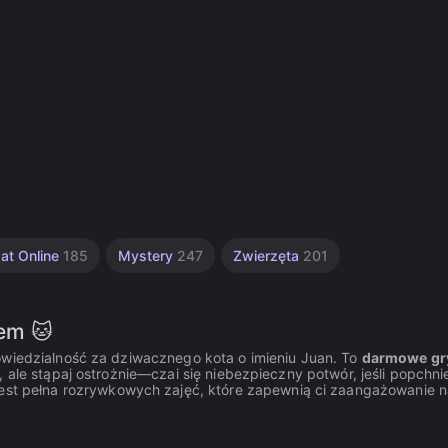
at Online
185
Mystery
247
Zwierzęta
201
tem 🐱
powiedzialność za dziwacznego kota o imieniu Juan. To
darmowe gr
 ale stąpaj ostrożnie—czai się niebezpieczny potwór, jeśli popchni
 jest pełna rozrywkowych zajęć, które zapewnią ci zaangażowanie n