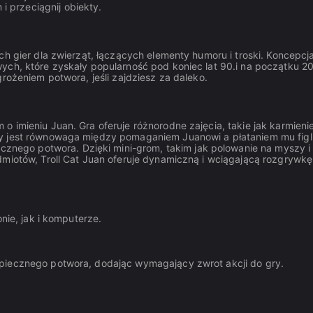
i przeciągnij obiekty.
ch gier dla zwierząt, łączących elementy humoru i troski. Koncepcj
ych, które zyskały popularność pod koniec lat 90.i na początku 2
rożeniem potwora, jeśli zajdziesz za daleko.
 imieniu Juan. Gra oferuje różnorodne zajęcia, takie jak karmienie
y jest równowaga między pomaganiem Juanowi a płataniem mu figli
ego potwora. Dzięki mini-grom, takim jak polowanie na myszy i
dmiotów, Troll Cat Juan oferuje dynamiczną i wciągającą rozgrywkę
nie, jak i komputerze.
zpiecznego potwora, dodając wymagający zwrot akcji do gry.