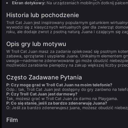
Ekran dotykowy:
Na urządzeniach mobilnych dotknij palcem 
Historia lub pochodzenie
Troll Cat Juan jest inspirowany popularnym gatunkiem wirtualny
wywodzi się z klasycznych wirtualnych gier dla zwierząt domow
roku, ale dodaje zwrot z psotną naturą Juana i czającym się zag
Opis gry lub motywu
W Troll Cat Juan masz za zadanie opiekować się psotnym kotem o
zabawa, sprzątanie i usypianie Juana. Unikalnym elementem gr
uwaga—nadmierne zdenerwowanie go może obudzić niebezpieczn
możliwości zarabiania pieniędzy na zakup większej liczby prze
Często Zadawane Pytania
P: Czy mogę grać w Troll Cat Juan na moim telefonie?
Odp.: tak, Troll Cat Juan jest dostępny do gry zarówno na telefo
P: Czy Troll Cat Juan jest darmowy?
Tak, możesz grać w Troll Cat Juan za darmo na Playgama.
P: Co się stanie, jeśli za bardzo zdenerwuję Juana?
O: Jeśli za bardzo zdenerwujesz juana, możesz obudzić niebe
Film