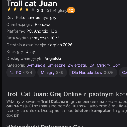
Troll cat Juan
★★★★★
3.6
/ 5154 głosy
12
Dev:
Rekomenduemye igry
Orientacja gry:
Pionowa
Platformy:
PC, Android, iOS
Data wydania:
styczeń 2023
Ostatnia aktualizacja:
sierpień 2026
Silnik gry:
Unity
Obsługiwane języki:
Angielski
Kategoria:
Symulacja
,
Śmieszne
,
Zwierzęta
,
Kot
,
Minigry
,
Golf
Symulatory
Nieskończoność
Urocze
Zbieranie
Komputerowe
Strategiczne
Multiplayer
Unity
Dla
Na PC
4784
Minigry
349
Dla Nastolatków
3075
Cz
Dzieci
online
Życia
847
887
5025
3571
5173
2849
408
3175
1480
Troll Cat Juan: Graj Online z psotnym ko
Witamy w świecie
Troll Cat Juan
, gdzie bierzesz na siebie od
online
daje Ci szansę albo pomóc Juanowi, albo zrobić mu figle,
rzeczy za daleko. Dostępne na obu
telefon i komputer
, ta gra
godzin.