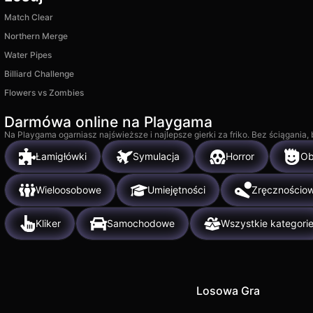
Match Clear
Northern Merge
Water Pipes
Billiard Challenge
Flowers vs Zombies
Darmówa online na Playgama
Na Playgama ogarniasz najświeższe i najlepsze gierki za friko. Bez ściągania
Łamigłówki
Symulacja
Horror
O
Wieloosobowe
Umiejętności
Zręcznościo
Kliker
Samochodowe
Wszystkie kategori
Losowa Gra