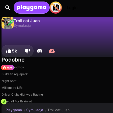
Login
Troll cat Juan
Symulacja
Nie
Zapisz
Zapisz postępy!
Troll cat Juan to darmowa gra symulacja od Rekomenduemye igry. Zagraj online na Playgama.
5k
Podobne
Melon Sandbox
Build an Aquapark
Night Shift
Millionaire Life
Driver Club: Highway Racing
Baseball For Brainrot
Playgama
/
Symulacja
/
Troll cat Juan