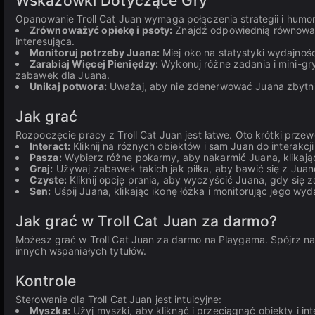
Wskazówki Dotyczące Gry
Opanowanie Troll Cat Juan wymaga połączenia strategii i humo
Zrównoważyć opiekę i psoty:
Znajdź odpowiednią równowagę
interesująca.
Monitoruj potrzeby Juana:
Miej oko na statystyki wydajnośc
Zarabiaj Więcej Pieniędzy:
Wykonuj różne zadania i mini-gr
zabawek dla Juana.
Unikaj potwora:
Uważaj, aby nie zdenerwować Juana zbytni
Jak grać
Rozpoczęcie pracy z Troll Cat Juan jest łatwe. Oto krótki przew
Interact:
Kliknij na różnych obiektów i sam Juan do interakcji
Pasza:
Wybierz różne pokarmy, aby nakarmić Juana, klikając 
Graj:
Używaj zabawek takich jak piłka, aby bawić się z Jua
Czyste:
Kliknij opcję prania, aby wyczyścić Juana, gdy się z
Sen:
Uśpij Juana, klikając ikonę łóżka i monitorując jego wyd
Jak grać w Troll Cat Juan za darmo?
Możesz grać w Troll Cat Juan za darmo na Playgama. Spójrz na 
innych wspaniałych tytułów.
Kontrole
Sterowanie dla Troll Cat Juan jest intuicyjne:
Myszka:
Użyj myszki, aby kliknąć i przeciągnąć obiekty i in