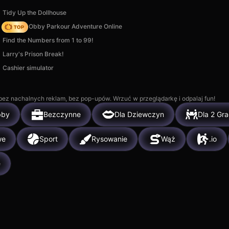
Tidy Up the Dollhouse
Ultimate Obby Parkour Adventure Online
Find the Numbers from 1 to 99!
Larry's Prison Break!
Cashier simulator
, bez nachalnych reklam, bez pop-upów. Wrzuć w przeglądarkę i odpalaj fun!
bby
Bezczynne
Dla Dziewczyn
Dla 2 Gr
we
Sport
Rysowanie
Wąż
.io
e