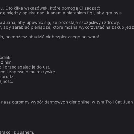
ru. Oto kilka wskazówek, które pomogą Ci zacząć:
 między opieką nad Juanem a płataniem figli, aby gra była
i Juana, aby upewnić się, że pozostaje szczęśliwy i zdrowy.
y, aby zarabiać pieniądze, które można wykorzystać na zakup jedze
o, bo możesz obudzić niebezpiecznego potwora!
odnik:
 z nim.
i przeciągając je do ust.
nem i zapewnić mu rozrywkę.
abrudzi.
ajność.
nasz ogromny wybór darmowych gier online, w tym Troll Cat Juan i
terakcji z Juanem.