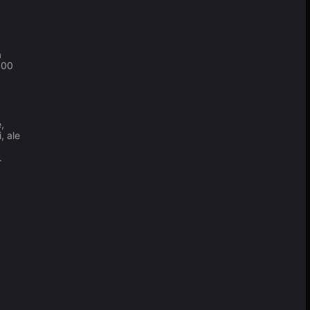
a
000
,
, ale
.