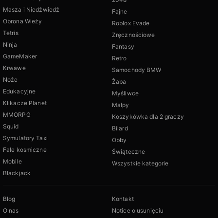
Masza i Niedźwiedź
Fajne
Obrona Wieży
Roblox Evade
Tetris
Zręcznościowe
Ninja
Fantasy
GameMaker
Retro
Krwawe
Samochody BMW
Noże
Żaba
Edukacyjne
Myśliwce
Klikacze Planet
Małpy
MMORPG
Koszykówka dla 2 graczy
Squid
Bilard
Symulatory Taxi
Obby
Fale kosmiczne
Świąteczne
Mobile
Wszystkie kategorie
Blackjack
Blog
Kontakt
O nas
Notice o usunięciu