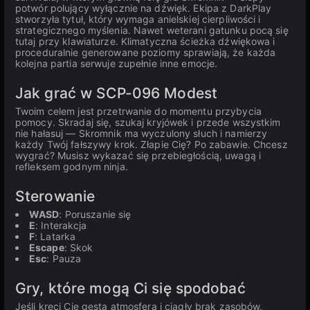
potwór polujący wyłącznie na dźwięk. Ekipa z DarkPlay
stworzyła tytuł, który wymaga anielskiej cierpliwości i
strategicznego myślenia. Nawet weterani gatunku pocą się
tutaj przy klawiaturze. Klimatyczna ścieżka dźwiękowa i
proceduralnie generowane poziomy sprawiają, że każda
kolejna partia serwuje zupełnie inne emocje.
Jak grać w SCP-096 Modest
Twoim celem jest przetrwanie do momentu przybycia
pomocy. Skradaj się, szukaj kryjówek i przede wszystkim
nie hałasuj — Skromnik ma wyczulony słuch i namierzy
każdy Twój fałszywy krok. Złapie Cię? Po zabawie. Chcesz
wygrać? Musisz wykazać się przebiegłością, uwagą i
refleksem godnym ninja.
Sterowanie
WASD
: Poruszanie się
E
: Interakcja
F
: Latarka
Escape
: Skok
Esc
: Pauza
Gry, które mogą Ci się spodobać
Jeśli kręci Cię gęsta atmosfera i ciągły brak zasobów,