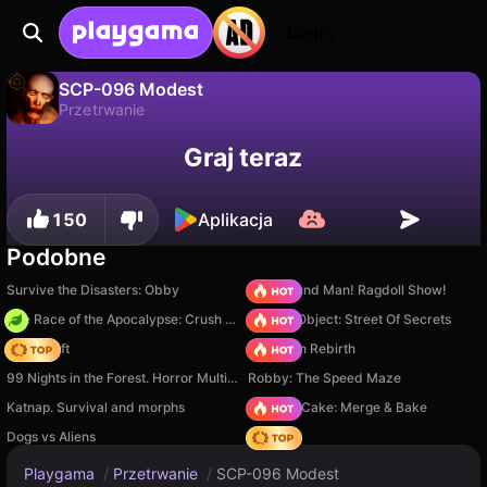
Login
SCP-096 Modest
Przetrwanie
SCP-096 Modest to darmowa gra przetrwanie od DarkPlay. Zagraj online na Playgama.
Nie
Zapisz
Zapisz postępy!
Graj teraz
150
Aplikacja
Podobne
Survive the Disasters: Obby
Playground Man! Ragdoll Show!
The Race of the Apocalypse: Crush the Zombies!
Hidden Object: Street Of Secrets
Trap Craft
Stickman Rebirth
99 Nights in the Forest. Horror Multiplayer
Robby: The Speed Maze
Katnap. Survival and morphs
Piece of Cake: Merge & Bake
Dogs vs Aliens
Hedgies
Playgama
/
Przetrwanie
/
SCP-096 Modest