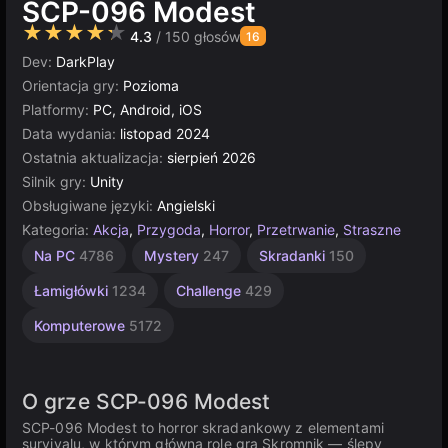
SCP-096 Modest
★★★★★
4.3
/ 150 głosów
16
Dev:
DarkPlay
Orientacja gry:
Pozioma
Platformy:
PC, Android, iOS
Data wydania:
listopad 2024
Ostatnia aktualizacja:
sierpień 2026
Silnik gry:
Unity
Obsługiwane języki:
Angielski
Kategoria:
Akcja
,
Przygoda
,
Horror
,
Przetrwanie
,
Straszne
Jednoosobowe
Strategiczne
Rosyjskie
Multiplayer
Skoki
Indie
Unity
Na PC
4786
Mystery
247
Skradanki
150
1220
online
do
1799
5026
3571
4131
wody
3177
Łamigłówki
1234
Challenge
429
96
Komputerowe
5172
O grze SCP-096 Modest
SCP-096 Modest to horror skradankowy z elementami
survivalu, w którym główną rolę gra Skromnik — ślepy