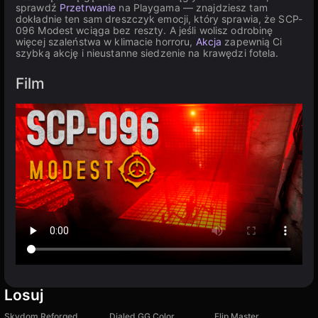
sprawdź
Przetrwanie
na Playgama — znajdziesz tam
dokładnie ten sam dreszczyk emocji, który sprawia, że SCP-
096 Modest wciąga bez reszty. A jeśli wolisz odrobinę
więcej szaleństwa w klimacie horroru,
Akcja
zapewnią Ci
szybką akcję i nieustanne siedzenie na krawędzi fotela.
Film
Losuj
Skydom Reforged
Dialed GG Color
Flip Master