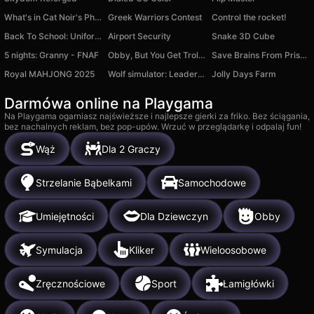
What's in Cat Noir's Phone?
Greek Warriors Contest
Control the rocket!
Back To School: Uniforms Edition
Airport Security
Snake 3D Cube
5 nights: Granny - FNAF
Obby, But You Get Trolled
Save Brains From Prison Escape +1 Tycoon 3D
Royal MAHJONG 2025
Wolf simulator: Leader of the pack
Jolly Days Farm
Darmówa online na Playgama
Na Playgama ogarniasz najświeższe i najlepsze gierki za friko. Bez ściągania,
bez nachalnych reklam, bez pop-upów. Wrzuć w przeglądarkę i odpalaj fun!
Wąż
Dla 2 Graczy
Strzelanie Bąbelkami
Samochodowe
Umiejętności
Dla Dziewczyn
Obby
Symulacja
Kliker
Wieloosobowe
Zręcznościowe
Sport
Łamigłówki